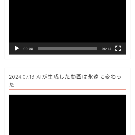
プ
レ
ー
ヤ
ー
00:00
06:14
2024.07.13 AIが生成した動画は永遠に変わっ
た
動
画
プ
レ
ー
ヤ