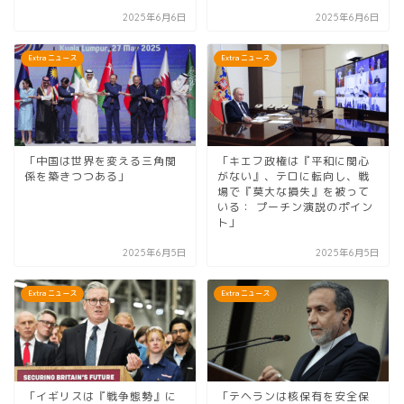
2025年6月6日
2025年6月6日
Extra ニュース
Extra ニュース
「中国は世界を変える三角関
「キエフ政権は『平和に関心
係を築きつつある」
がない』、テロに転向し、戦
場で『莫大な損失』を被って
いる： プーチン演説のポイン
ト」
2025年6月5日
2025年6月5日
Extra ニュース
Extra ニュース
「イギリスは『戦争態勢』に
「テヘランは核保有を安全保