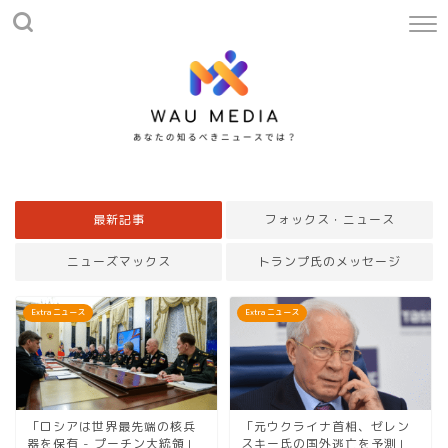
最新記事
フォックス・ニュース
ニューズマックス
トランプ氏のメッセージ
Extra ニュース
Extra ニュース
「ロシアは世界最先端の核兵
「元ウクライナ首相、ゼレン
器を保有 - プーチン大統領」
スキー氏の国外逃亡を予測」