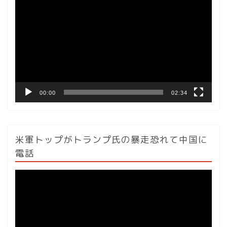
画
プ
レ
ー
ヤ
ー
00:00
02:34
米軍トップがトランプ氏の暴走恐れて中国に
電話
動
画
プ
レ
ー