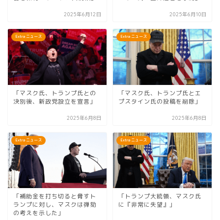
2025年6月12日
2025年6月10日
Extra ニュース
Extra ニュース
「マスク氏、トランプ氏との
「マスク氏、トランプ氏とエ
決別後、新政党設立を宣言」
プスタイン氏の投稿を削除」
2025年6月8日
2025年6月8日
Extra ニュース
Extra ニュース
「補助金を打ち切ると脅すト
「トランプ大統領、マスク氏
ランプに対し、マスクは弾劾
に『非常に失望』」
の考えを示した」