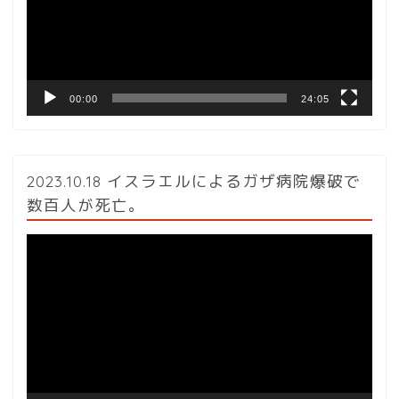
ー
ヤ
ー
00:00
24:05
2023.10.18 イスラエルによるガザ病院爆破で
数百人が死亡。
動
画
プ
レ
ー
ヤ
ー