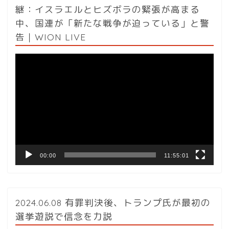
継：イスラエルとヒズボラの緊張が高まる
中、国連が「新たな戦争が迫っている」と警
告｜WION LIVE
動
画
プ
レ
ー
ヤ
ー
00:00
11:55:01
2024.06.08 有罪判決後、トランプ氏が最初の
選挙遊説で信念を力説