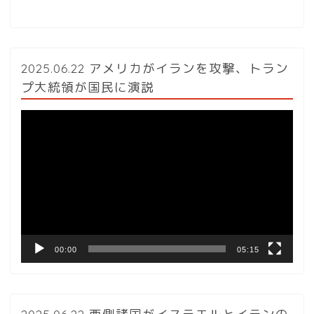
2025.06.22 アメリカがイランを攻撃、トラン
プ大統領が国民に演説
動
画
プ
レ
ー
ヤ
ー
00:00
05:15
2025.06.22 西側諸国がイスラエルとイランの