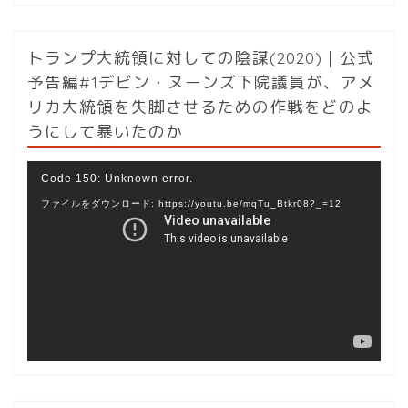
トランプ大統領に対しての陰謀(2020)｜公式
予告編#1デビン・ヌーンズ下院議員が、アメ
リカ大統領を失脚させるための作戦をどのよ
うにして暴いたのか
動
Code 150: Unknown error.
画
ファイルをダウンロード: https://youtu.be/mqTu_Btkr08?_=12
プ
レ
ー
ヤ
ー