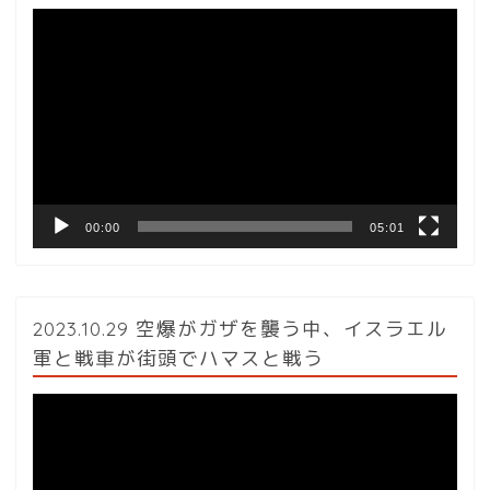
動
画
プ
レ
ー
ヤ
ー
00:00
05:01
2023.10.29 空爆がガザを襲う中、イスラエル
軍と戦車が街頭でハマスと戦う
動
画
プ
レ