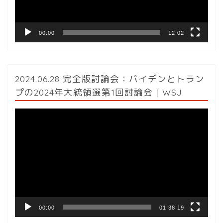
ー
00:00
12:02
2024.06.28 完全版討論会：バイデンとトラン
プの2024年大統領選第1回討論会｜WSJ
動
画
プ
レ
ー
ヤ
ー
00:00
01:38:19