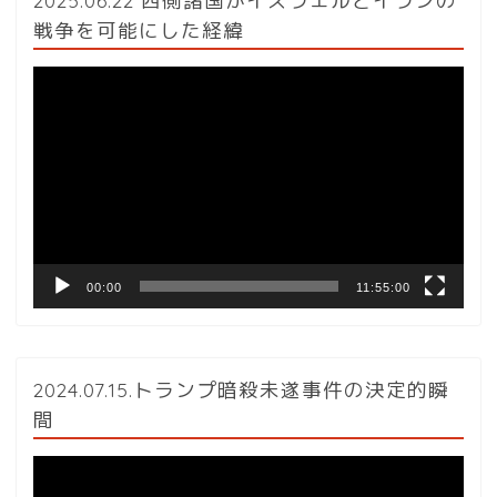
戦争を可能にした経緯
動
画
プ
レ
ー
ヤ
ー
00:00
11:55:00
2024.07.15.トランプ暗殺未遂事件の決定的瞬
間
動
画