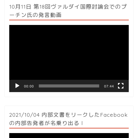
10月11日 第18回ヴァルダイ国際討論会でのプ
ーチン氏の発言動画
動
画
プ
レ
ー
ヤ
ー
00:00
07:44
2021/10/04 内部文書をリークしたFacebook
の内部告発者が名乗り出る l
動