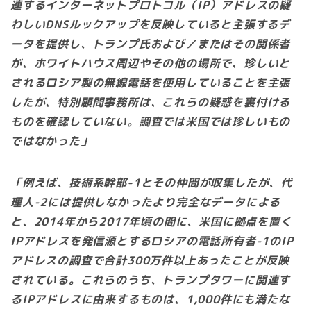
連するインターネットプロトコル（IP）アドレスの疑
わしいDNSルックアップを反映していると主張するデ
ータを提供し、トランプ氏および／またはその関係者
が、ホワイトハウス周辺やその他の場所で、珍しいと
されるロシア製の無線電話を使用していることを主張
したが、特別顧問事務所は、これらの疑惑を裏付ける
ものを確認していない。調査では米国では珍しいもの
ではなかった」
「例えば、技術系幹部-1とその仲間が収集したが、代
理人-2には提供しなかったより完全なデータによる
と、2014年から2017年頃の間に、米国に拠点を置く
IPアドレスを発信源とするロシアの電話所有者-1のIP
アドレスの調査で合計300万件以上あったことが反映
されている。これらのうち、トランプタワーに関連す
るIPアドレスに由来するものは、1,000件にも満たな