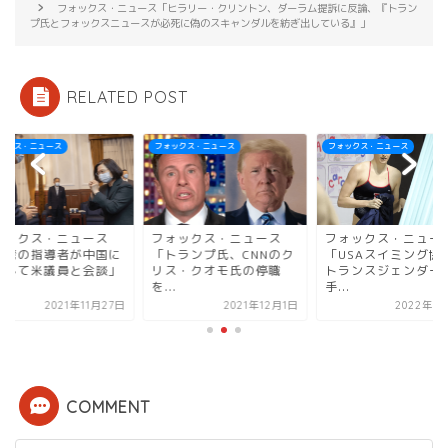
フォックス・ニュース「ヒラリー・クリントン、ダーラム提訴に反論、『トラン
プ氏とフォックスニュースが必死に偽のスキャンダルを紡ぎ出している』」
RELATED POST
ックス・ニュース
フォックス・ニュース
フォックス・ニュース
ォックス・ニュース
フォックス・ニュース
フォックス・ニュー
台湾の指導者が中国に
「トランプ氏、CNNのク
「USAスイミング協
抗して米議員と会談」
リス・クオモ氏の停職
トランスジェンダー
.
を...
手...
2021年11月27日
2021年12月1日
2022年1
COMMENT