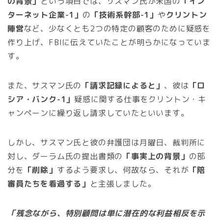
の背景」
という項目では、サスマン氏が米国の
「イン
ターネット企業-1」
の
「技術系幹部-1」
や
クリントン
陣営
など、少なくとも2つの特定の顧客のために疑惑を
作り上げ、FBIに伝えていたことが明らかになっていま
す。
また、サスマン氏の
「請求記録によると」
、彼は
「ロ
シア・バンク-1」
疑惑に関する仕事をクリントン・キ
ャンペーンに繰り返し請求していたといいます。
しかし、サスマン氏と彼の弁護団は月曜日、裁判所に
対し、ダーラム氏の提出書類の
「事実上の背景」
の部
分を
「削除」
するよう要求し、何故なら、それが
「陪
審員たちを看過する」
と主張しました。
「残念ながら、特別顧問は単に潜在的な利益相反を示