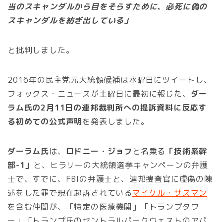
当のスキャンダルから目をそらすために、必死に偽の
スキャンダルを紡ぎ出している」
と批判しました。
2016年の民主党元大統領候補は水曜日にツイートし、
フォックス・ニュースが土曜日に最初に報じた、
ダー
ラム氏の2月11日の連邦裁判所への提訴資料に反応す
る初めての公式声明
を発表しました。
ダーラム氏
は、
ロドニー・ジョフ
と名乗る
「技術系幹
部-1」
と、ヒラリーの大統領選挙キャンペーンの弁護
士で、すでに、FBIの弁護士と、連邦捜査官に虚偽の陳
述をした罪で現在起訴されている
マイケル・サスマン
を含む仲間が、「特定の医療機関」「トランプタワ
ー」「トランプ氏のセントラルパークウェストのアパ