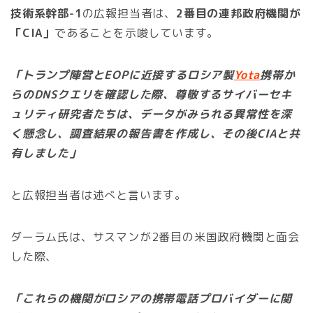
技術系幹部-1
の広報担当者は、
2番目の連邦政府機関が
「CIA」
であることを示唆しています。
「トランプ陣営とEOPに近接するロシア製
Yota
携帯か
らのDNSクエリを確認した際、尊敬するサイバーセキ
ュリティ研究者たちは、データがみられる異常性を深
く懸念し、調査結果の報告書を作成し、その後CIAと共
有しました」
と広報担当者は述べと言います。
ダーラム氏は、サスマンが2番目の米国政府機関と面会
した際、
「これらの機関がロシアの携帯電話プロバイダーに関