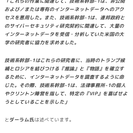
「これらの作業に関連して、技術系幹部-1は、非公開
および／または専有のインターネットデータへのアク
セスを悪用した。また、技術系幹部-1は、連邦政府と
のサイバーセキュリティ研究契約に関連して、大量の
インターネットデータを受信・分析していた米国の大
学の研究者に協力を求めました。
技術系幹部-1はこれらの研究者に、当時のトランプ候
補とロシアを結びつける『推論』と『物語』を確立す
るために、インターネットデータを調査するように命
じた。その際、技術系幹部-1は、法律事務所-1の個人
やクリントン陣営を指して、特定の『VIP』を喜ばせよ
うとしていることを示した」
と
ダーラム氏
は述べています。