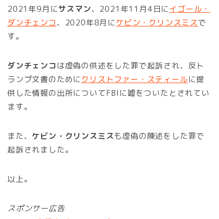
2021年9月に
サスマン
、2021年11月4日に
イゴール・
ダンチェンコ
、2020年8月に
ケビン・クリンスミス
で
す。
ダンチェンコ
は虚偽の供述をした罪で起訴され、反ト
ランプ文書のために
クリストファー・スティール
に提
供した情報の出所についてFBIに嘘をついたとされてい
ます。
また、
ケビン・クリンスミス
も虚偽の陳述をした罪で
起訴されました。
以上。
スポンサー広告