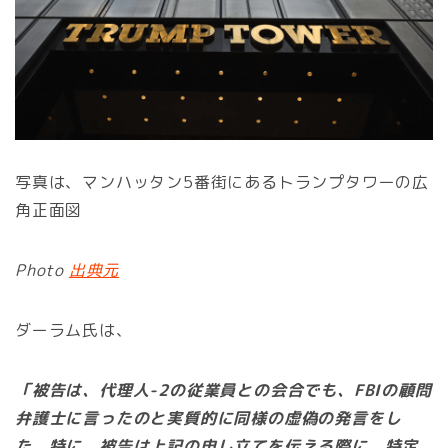
写真は、マンハッタン5番街にあるトランプタワーの広
角正面図
Photo
出典元
ダーラム氏は、
「被告は、代理人-2の従業員との会合でも、FBIの顧問
弁護士に言ったのと実質的に同様の虚偽の発言をし
た。特に、被告は上記の申し立てを伝える際に、特定