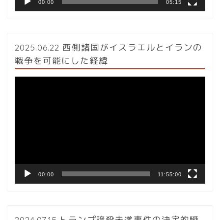
00:00
05:15
2025.06.22 西側諸国がイスラエルとイランの
戦争を可能にした経緯
動
画
プ
レ
ー
ヤ
ー
00:00
11:55:00
2024.07.15.トランプ暗殺未遂事件の決定的瞬