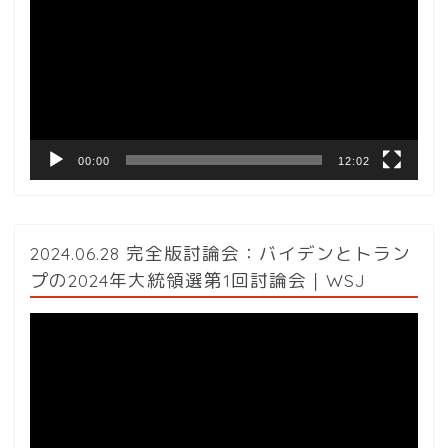
プ
レ
ー
ヤ
ー
00:00
12:02
2024.06.28 完全版討論会：バイデンとトラン
プの2024年大統領選第1回討論会｜WSJ
動
画
プ
レ
ー
ヤ