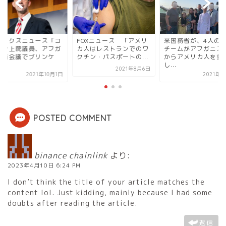
ォックスニュース「コ
FOXニュース 「アメリ
米国務省が、4人の
トン上院議員、アフガ
カ人はレストランでのワ
チームがアフガニス
計画会議でブリンケ
クチン・パスポートの...
からアメリカ人を救
.
し...
2021年8月6日
2021年10月1日
2021年9
POSTED COMMENT
binance chainlink
より:
2023年4月10日 6:24 PM
I don’t think the title of your article matches the
content lol. Just kidding, mainly because I had some
doubts after reading the article.
返信