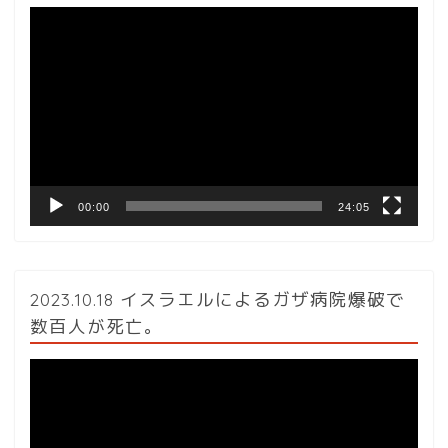
動
画
プ
レ
ー
ヤ
ー
00:00
24:05
2023.10.18 イスラエルによるガザ病院爆破で
数百人が死亡。
動
画
プ
レ