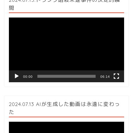
間
動
画
プ
レ
ー
ヤ
ー
00:00
06:14
2024.07.13 AIが生成した動画は永遠に変わっ
た
動
画