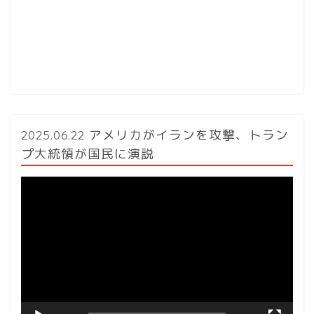
2025.06.22 アメリカがイランを攻撃、トラン
プ大統領が国民に演説
動
画
プ
レ
ー
ヤ
ー