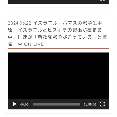
2024.06.22 イスラエル・ハマスの戦争生中
継：イスラエルとヒズボラの緊張が高まる
中、国連が「新たな戦争が迫っている」と警
告｜WION LIVE
動
画
プ
レ
ー
ヤ
ー
00:00
11:55:01