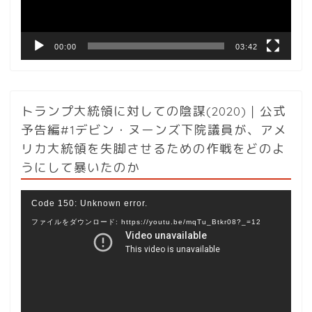
ー
00:00
03:42
トランプ大統領に対しての陰謀(2020)｜公式
予告編#1デビン・ヌーンズ下院議員が、アメ
リカ大統領を失脚させるための作戦をどのよ
うにして暴いたのか
動
Code 150: Unknown error.
画
ファイルをダウンロード: https://youtu.be/mqTu_Btkr08?_=12
プ
レ
ー
ヤ
ー