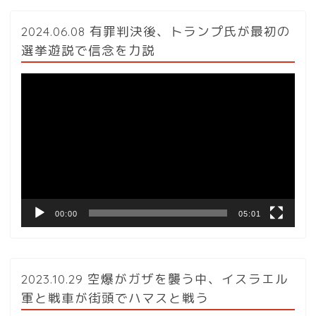
2024.06.08 有罪判決後、トランプ氏が最初の
選挙遊説で信念を力説
動
画
プ
レ
ー
ヤ
ー
00:00
05:01
2023.10.29 空爆がガザを襲う中、イスラエル
軍と戦車が街頭でハマスと戦う