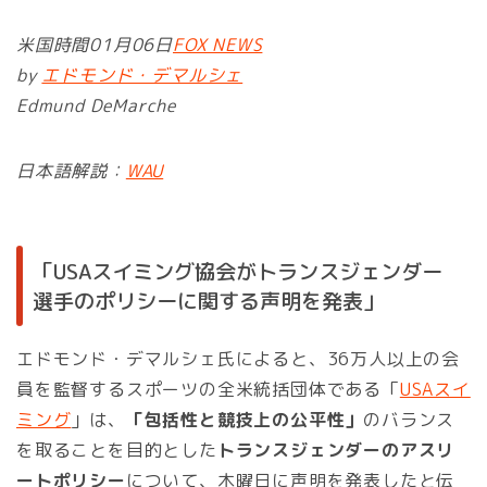
米国時間01月06日
FOX NEWS
by
エドモンド・デマルシェ
Edmund DeMarche
日本語解説：
WAU
「USAスイミング協会がトランスジェンダー
選手のポリシーに関する声明を発表」
エドモンド・デマルシェ氏によると、36万人以上の会
員を監督するスポーツの全米統括団体である「
USAスイ
ミング
」は、
「包括性と競技上の公平性」
のバランス
を取ることを目的とした
トランスジェンダーのアスリ
ートポリシー
について、木曜日に声明を発表したと伝