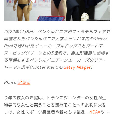
2022年1月8日、ペンシルバニア州フィラデルフィアで
開催されたペンシルバニア大学キャンパス内のSheerr
Poolで行われたイェール・ブルドッグスとダートマ
ス・ビッググリーンとの3連戦で、自由形種目に出場す
る準備をするペンシルバニア・クエーカーズのリア・
トーマス選手(Hunter Martin/
Getty Images
)
Photo
出典元
今年の彼女の活躍は、トランスジェンダーの女性が生
物学的な女性と競うことを認めることへの批判に火を
つけ、女性スポーツ擁護者や親たちは最近、
NCAA
やト