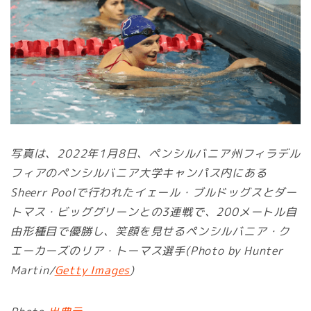
写真は、2022年1月8日、ペンシルバニア州フィラデル
フィアのペンシルバニア大学キャンパス内にある
Sheerr Poolで行われたイェール・ブルドッグスとダー
トマス・ビッググリーンとの3連戦で、200メートル自
由形種目で優勝し、笑顔を見せるペンシルバニア・ク
エーカーズのリア・トーマス選手(Photo by Hunter
Martin/
Getty Images
)