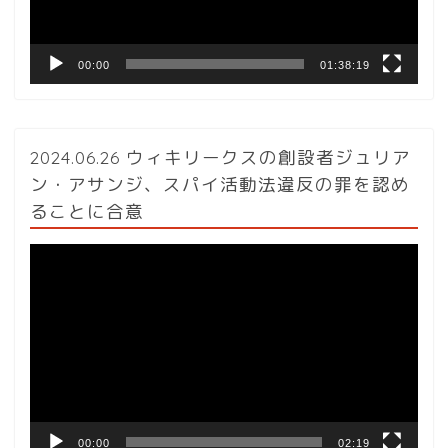
ー
00:00
01:38:19
2024.06.26 ウィキリークスの創設者ジュリア
ン・アサンジ、スパイ活動法違反の罪を認め
ることに合意
動
画
プ
レ
ー
ヤ
ー
00:00
02:19