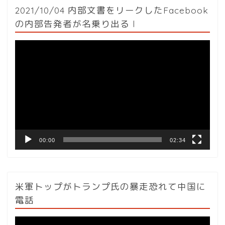
2021/10/04 内部文書をリークしたFacebook
の内部告発者が名乗り出る l
動
画
プ
レ
ー
ヤ
ー
00:00
02:34
米軍トップがトランプ氏の暴走恐れて中国に
電話
動