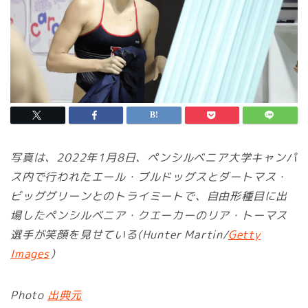
写真は、2022年1月8日、ペンシルベニア大学キャンパ
ス内で行われたエール・ブルドッグスとダートマス・
ビッググリーンとのトライミートで、自由形種目に出
場したペンシルベニア・クエーカーのリア・トーマス
選手が笑顔を見せている(Hunter Martin/
Getty
Images
）
Photo
出典元