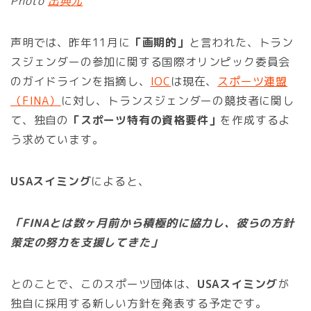
Photo
出典元
声明では、昨年11月に
「画期的」
と言われた、トラン
スジェンダーの参加に関する国際オリンピック委員会
のガイドラインを指摘し、
IOC
は現在、
スポーツ連盟
（FINA）
に対し、トランスジェンダーの競技者に関し
て、独自の
「スポーツ特有の資格要件」
を作成するよ
う求めています。
USAスイミング
によると、
「FINAとは数ヶ月前から積極的に協力し、彼らの方針
策定の努力を支援してきた」
とのことで、このスポーツ団体は、
USAスイミング
が
独自に採用する新しい方針を発表する予定です。