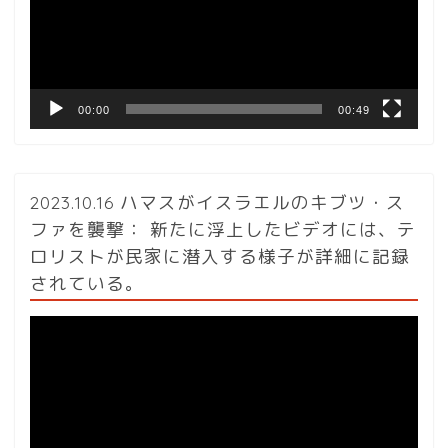
ー
ヤ
ー
00:00
00:49
2023.10.16 ハマスがイスラエルのキブツ・ス
ファを襲撃： 新たに浮上したビデオには、テ
ロリストが民家に潜入する様子が詳細に記録
されている。
動
画
プ
レ
ー
ヤ