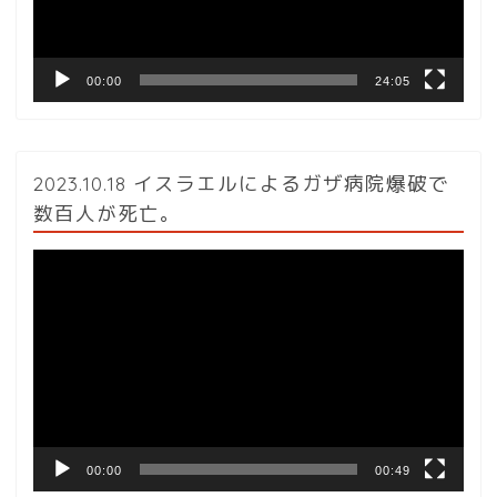
ー
00:00
24:05
2023.10.18 イスラエルによるガザ病院爆破で
数百人が死亡。
動
画
プ
レ
ー
ヤ
ー
00:00
00:49