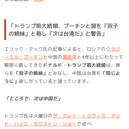
「トランプ前大統領、プーチンと習を『双子
の姉妹』と称し『次は台湾だ』と警告」
エリック・マック氏の記事によると、ロシアの
ウラジ
ーミル・プーチン
と中国の
習近平
と4年以上にわたって
緊密に接してきた
ドナルド・トランプ前大統領
は、彼
らを
「双子の姉妹」
とみなし、中国は台湾を
「同じよ
うに」
欲しがっていると語っています。
「ところで、次は中国だ」
トランプ氏は火曜日の
ザ・クレイ・トラヴィス・アン
ド・バック・セクストン・ショー
で述べ、