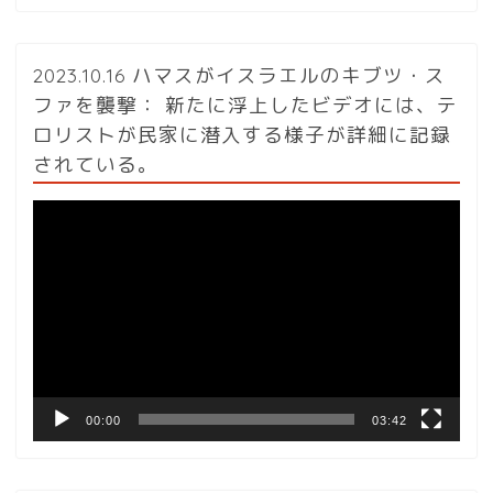
2023.10.16 ハマスがイスラエルのキブツ・ス
ファを襲撃： 新たに浮上したビデオには、テ
ロリストが民家に潜入する様子が詳細に記録
されている。
動
画
プ
レ
ー
ヤ
ー
00:00
03:42