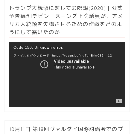
トランプ大統領に対しての陰謀(2020)｜公式
予告編#1デビン・ヌーンズ下院議員が、アメ
リカ大統領を失脚させるための作戦をどのよ
うにして暴いたのか
動
Code 150: Unknown error.
画
ファイルをダウンロード: https://youtu.be/mqTu_Btkr08?_=12
プ
レ
ー
ヤ
ー
10月11日 第18回ヴァルダイ国際討論会でのプ