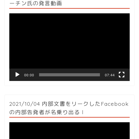
ーチン氏の発言動画
動
画
プ
レ
ー
ヤ
ー
00:00
07:44
2021/10/04 内部文書をリークしたFacebook
の内部告発者が名乗り出る l
動
画
プ