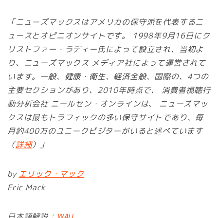
「ニューズマックスはアメリカの保守派を代表するニ
ュースとオピニオンサイトです。 1998年9月16日にク
リストファー・ラディー氏によって設立され、当初よ
り、ニューズマックス メディア社によって運営されて
います。一般、健康・衛生、経済全般、国際の、4つの
主要セクションがあり、2010年時点で、 消費者視聴行
動分析会社 ニールセン・オンラインは、 ニューズマッ
クスは最もトラフィックの多い保守サイトであり、毎
月約400万のユニークビジターがいると述べています
（
詳細
）」
by
エリック・マック
Eric Mack
日本語解説：
WAU