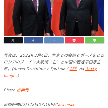
写真は、2022年2月4日、北京での会談でポーズをとる
ロシアのプーチン大統領（左）と中国の習近平国家主
席。(Alexei Druzhinin / Sputnik /
AFP
via
Getty
Images
)
Photo
出典元
米国時間02月22日07:19PM
Newsmax