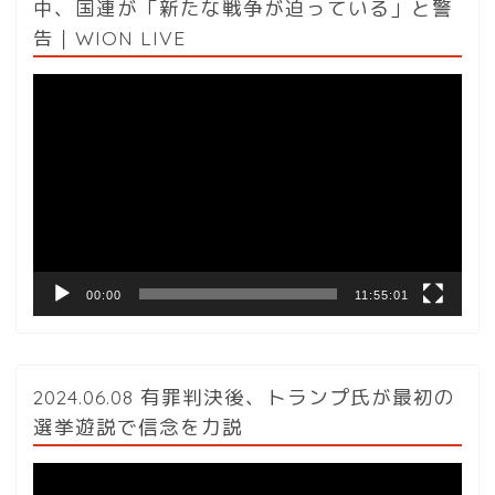
中、国連が「新たな戦争が迫っている」と警
告｜WION LIVE
動
画
プ
レ
ー
ヤ
ー
00:00
11:55:01
2024.06.08 有罪判決後、トランプ氏が最初の
選挙遊説で信念を力説
動