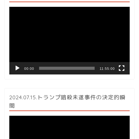
動
画
プ
レ
ー
ヤ
ー
00:00
11:55:00
2024.07.15.トランプ暗殺未遂事件の決定的瞬
間
動
画
プ