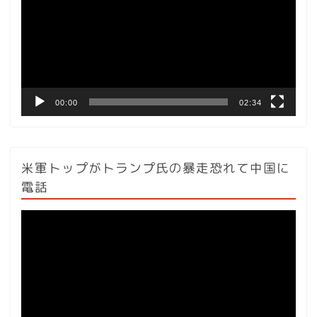
レ
ー
ヤ
ー
00:00
02:34
米軍トップがトランプ氏の暴走恐れて中国に
電話
動
画
プ
レ
ー
ヤ
ー