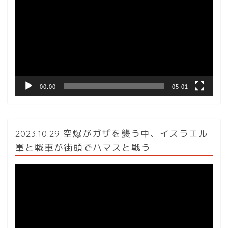
画
プ
レ
ー
ヤ
ー
00:00
05:01
2023.10.29 空爆がガザを襲う中、イスラエル
軍と戦車が街頭でハマスと戦う
動
画
プ
レ
ー
ヤ