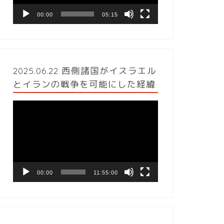
ヤ
ー
00:00
05:15
2025.06.22 西側諸国がイスラエル
とイランの戦争を可能にした経緯
動
画
プ
レ
ー
ヤ
ー
00:00
11:55:00