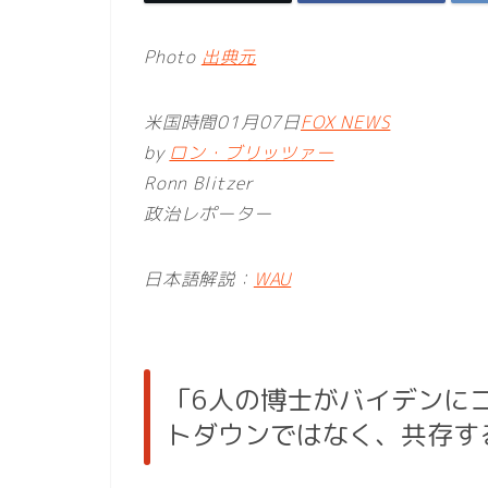
Photo
出典元
米国時間01月07日
FOX NEWS
by
ロン・ブリッツァー
Ronn Blitzer
政治レポーター
日本語解説：
WAU
「6人の博士がバイデンに
トダウンではなく、共存す