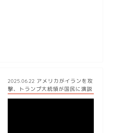
2025.06.22 アメリカがイランを攻
撃、トランプ大統領が国民に演説
動
画
プ
レ
ー