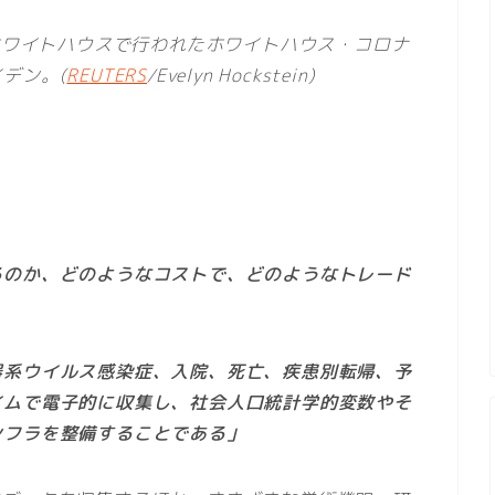
のホワイトハウスで行われたホワイトハウス・コロナ
デン。(
REUTERS
/Evelyn Hockstein)
るのか、どのようなコストで、どのようなトレード
」
器系ウイルス感染症、入院、死亡、疾患別転帰、予
イムで電子的に収集し、社会人口統計学的変数やそ
ンフラを整備することである」