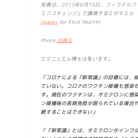
写真は、2015年6月15日、フィラデ
エクスチェンジ」で講演するエゼキエル・エマニュ
Images
for Klick Health)
Photo
出典元
エマニュエル博士は言います。
「コロナによる『新常識』の目標には、
ていない。コロナのワクチン接種も感染
す。現在のワクチンは、オミクロンに感
ン接種後の長期免疫が限られている場合
絶することはできない」
「『新常識』とは、オミクロンがインフル