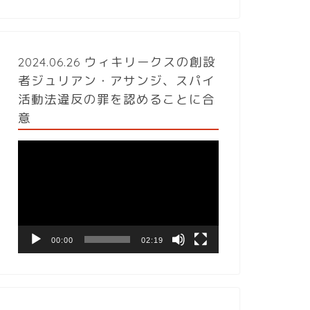
2024.06.26 ウィキリークスの創設
者ジュリアン・アサンジ、スパイ
活動法違反の罪を認めることに合
意
動
画
プ
レ
ー
ヤ
ー
00:00
02:19