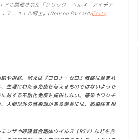
ルフィアで開催された「クリック・ヘルス・アイデア・
エル博士。(Neilson Barnard/
Getty
根絶や排除、例えば『コロナ・ゼロ』戦略は含まれ
も、生涯にわたる免疫を与えるものではないようで
染に対する不胎化免疫を提供しない。感染やワクチ
や、人間以外の感染源がある場合には、感染症を根
エンザや呼吸器合胞体ウイルス（RSV）などを含