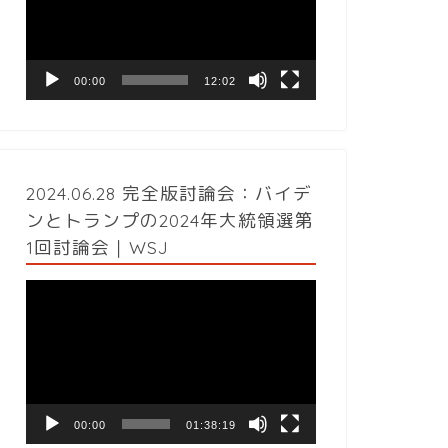
レ
ー
ヤ
ー
00:00
12:02
2024.06.28 完全版討論会：バイデ
ンとトランプの2024年大統領選第
1回討論会｜WSJ
動
画
プ
レ
ー
ヤ
ー
00:00
01:38:19