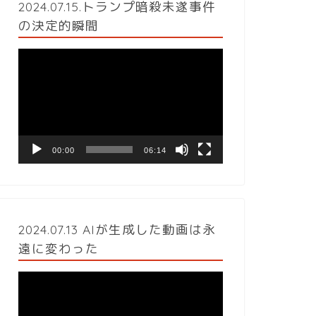
2024.07.15.トランプ暗殺未遂事件
の決定的瞬間
動
画
プ
レ
ー
ヤ
ー
00:00
06:14
2024.07.13 AIが生成した動画は永
遠に変わった
動
画
プ