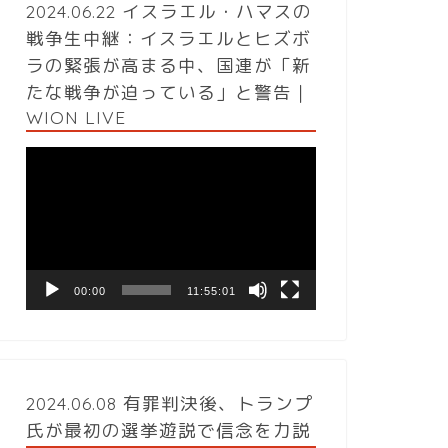
2024.06.22 イスラエル・ハマスの
戦争生中継：イスラエルとヒズボ
ラの緊張が高まる中、国連が「新
たな戦争が迫っている」と警告｜
WION LIVE
動
画
プ
レ
ー
ヤ
ー
00:00
11:55:01
2024.06.08 有罪判決後、トランプ
氏が最初の選挙遊説で信念を力説