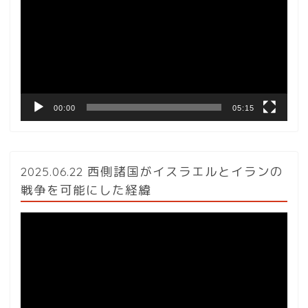
プ
レ
ー
ヤ
ー
00:00
05:15
2025.06.22 西側諸国がイスラエルとイランの
戦争を可能にした経緯
動
画
プ
レ
ー
ヤ