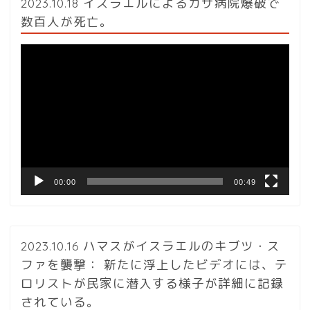
2023.10.18 イスラエルによるガザ病院爆破で
数百人が死亡。
動
画
プ
レ
ー
ヤ
ー
00:00
00:49
2023.10.16 ハマスがイスラエルのキブツ・ス
ファを襲撃： 新たに浮上したビデオには、テ
ロリストが民家に潜入する様子が詳細に記録
されている。