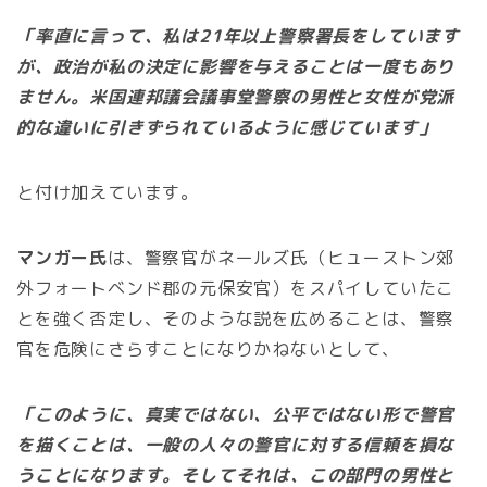
「率直に言って、私は21年以上警察署長をしています
が、政治が私の決定に影響を与えることは一度もあり
ません。米国連邦議会議事堂警察の男性と女性が党派
的な違いに引きずられているように感じています」
と付け加えています。
マンガー氏
は、警察官がネールズ氏（ヒューストン郊
外フォートベンド郡の元保安官）をスパイしていたこ
とを強く否定し、そのような説を広めることは、警察
官を危険にさらすことになりかねないとして、
「このように、真実ではない、公平ではない形で警官
を描くことは、一般の人々の警官に対する信頼を損な
うことになります。そしてそれは、この部門の男性と