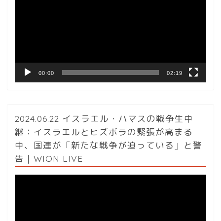
プ
レ
ー
ヤ
ー
00:00
02:19
2024.06.22 イスラエル・ハマスの戦争生中
継：イスラエルとヒズボラの緊張が高まる
中、国連が「新たな戦争が迫っている」と警
告｜WION LIVE
動
画
プ
レ