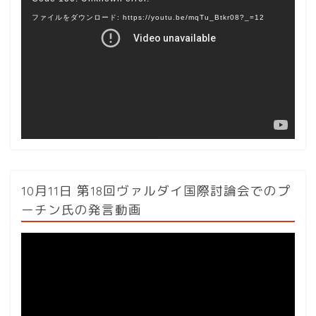
画
ファイルをダウンロード: https://youtu.be/mqTu_Btkr08?_=12
プ
レ
ー
ヤ
ー
10月11日 第18回ヴァルダイ国際討論会でのプ
ーチン氏の発言動画
動
画
プ
レ
ー