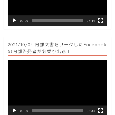
ヤ
ー
00:00
07:44
2021/10/04 内部文書をリークしたFacebook
の内部告発者が名乗り出る l
動
画
プ
レ
ー
ヤ
ー
00:00
02:34