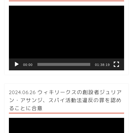
動
画
プ
レ
ー
ヤ
ー
00:00
01:38:19
2024.06.26 ウィキリークスの創設者ジュリア
ン・アサンジ、スパイ活動法違反の罪を認め
ることに合意
動
画