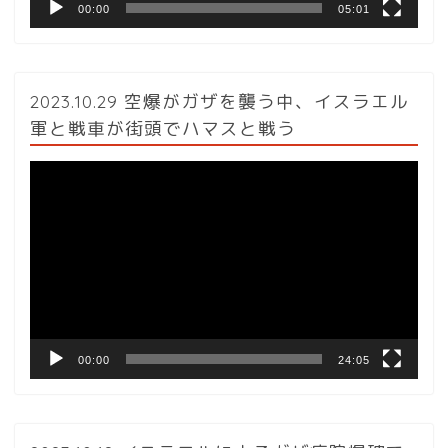
00:00
05:01
2023.10.29 空爆がガザを襲う中、イスラエル
軍と戦車が街頭でハマスと戦う
動
画
プ
レ
ー
ヤ
ー
00:00
24:05