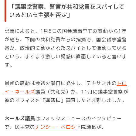
「議事堂警察、警官が共和党員をスパイして
いるという主張を否定」
記事によると、1月6日の国会議事堂での暴動から1年
が経ち、下院の共和党員からの指摘で、国会議事堂警
察が、政治的に動かされたスパイとして活動している
という、ますます激しい疑惑に直面していると言いま
す。
最新の騒動は今週火曜日に発生し、テキサス州の
トロ
イ・ネールズ
議員（共和党）が、11月に議事堂警察が
彼のオフィスを
「違法に」
調査したと非難しました。
ネールズ議員
はフォックスニュースのインタビュー
で、民主党の
ナンシー・ペロシ
下院議長が、