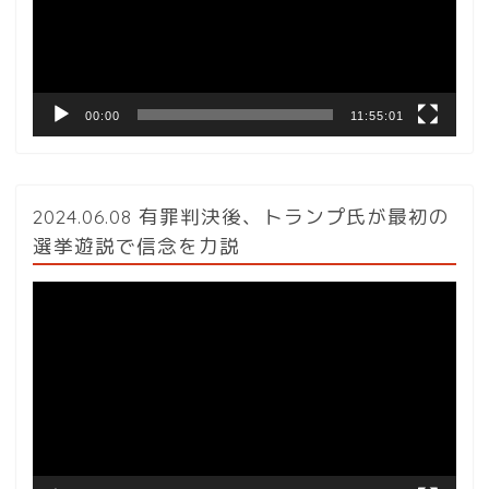
ー
ヤ
ー
00:00
11:55:01
2024.06.08 有罪判決後、トランプ氏が最初の
選挙遊説で信念を力説
動
画
プ
レ
ー
ヤ
ー