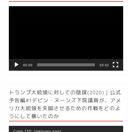
動
画
プ
レ
ー
ヤ
ー
00:00
03:42
トランプ大統領に対しての陰謀(2020)｜公式
予告編#1デビン・ヌーンズ下院議員が、アメ
リカ大統領を失脚させるための作戦をどのよ
うにして暴いたのか
動
Code 150: Unknown error.