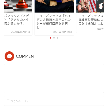
ューズマックス「バイ
ニューズマックス「1月6
ニューズマックス（
ン大統領と息子のハン
日議事堂襲撃について国
ニオン）「アメリカ
ーが銀行口座を共有
民を『洗脳』しようと...
国。衝突か協力か？
.
第...
2022年1月5日
2021年10月14日
2021年11
COMMENT