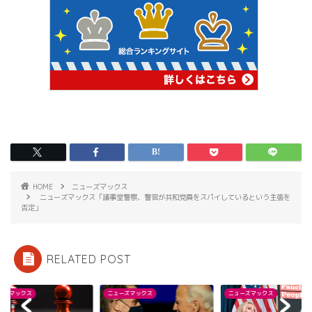
HOME
ニューズマックス
ニューズマックス「議事堂警察、警官が共和党員をスパイしているという主張を
否定」
RELATED POST
ーズマックス
ニューズマックス
ニューズマックス