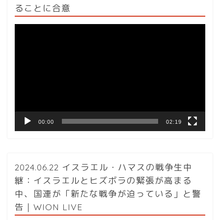
ることに合意
動
画
プ
レ
ー
ヤ
ー
00:00
02:19
2024.06.22 イスラエル・ハマスの戦争生中
継：イスラエルとヒズボラの緊張が高まる
中、国連が「新たな戦争が迫っている」と警
告｜WION LIVE