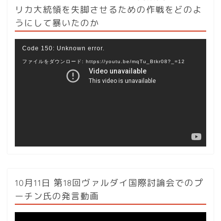
リカ大統領を失脚させるための作戦をどのよ
うにして暴いたのか
動
Code 150: Unknown error.
画
ファイルをダウンロード: https://youtu.be/mqTu_Btkr08?_=12
プ
レ
ー
ヤ
ー
10月11日 第18回ヴァルダイ国際討論会でのプ
ーチン氏の発言動画
動