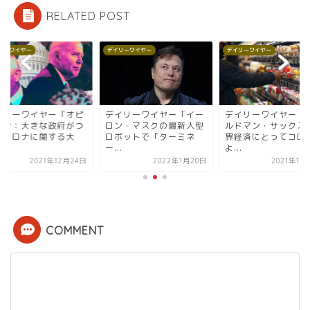
RELATED POST
リーワイヤー
デイリーワイヤー
デイリーワイヤー
イリーワイヤー「オピ
デイリーワイヤー「イー
デイリーワイヤー「
オン：大きな政府がつ
ロン・マスクの最新人型
ルドマン・サックス
たコロナに関する大
ロボットで「ターミネ
界経済にとってコロ
.
ー...
よ...
2021年12月24日
2022年1月20日
2021年11
COMMENT