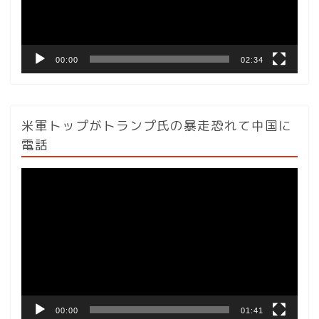
ヤ
ー
00:00
02:34
米軍トップがトランプ氏の暴走恐れて中国に
電話
動
画
プ
レ
ー
ヤ
ー
00:00
01:41