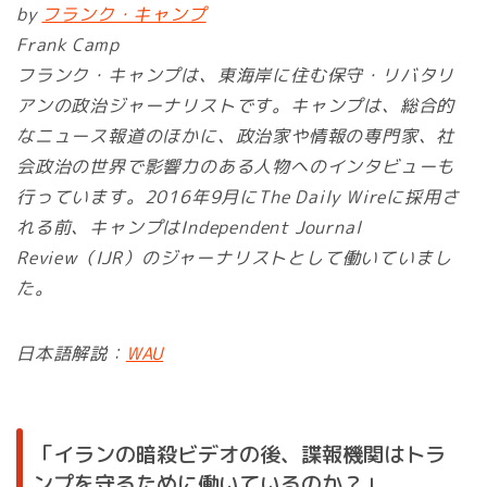
by
フランク・キャンプ
Frank Camp
フランク・キャンプは、東海岸に住む保守・リバタリ
アンの政治ジャーナリストです。キャンプは、総合的
なニュース報道のほかに、政治家や情報の専門家、社
会政治の世界で影響力のある人物へのインタビューも
行っています。2016年9月にThe Daily Wireに採用さ
れる前、キャンプはIndependent Journal
Review（IJR）のジャーナリストとして働いていまし
た。
日本語解説：
WAU
「イランの暗殺ビデオの後、諜報機関はトラ
ンプを守るために働いているのか？」