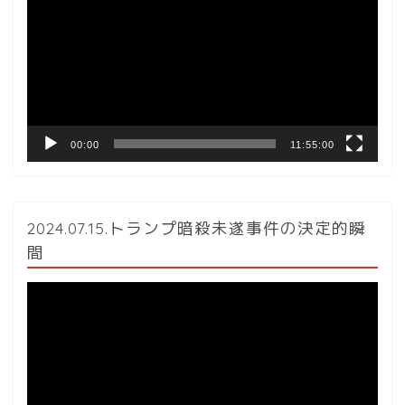
プ
レ
ー
ヤ
ー
00:00
11:55:00
2024.07.15.トランプ暗殺未遂事件の決定的瞬
間
動
画
プ
レ
ー
ヤ