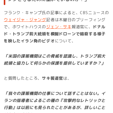
フランク・キャンプ氏の記事によると、CBSニュースの
ウェイジャ・ジャング
記者は木曜日のブリーフィング
で、ホワイトハウスの
ジェン・サキ
報道官に、
ドナル
ド・トランプ前大統領を模擬ドローンで暗殺する様子
を映したイラン発のビデオ
について、
「米国の諜報機関はこの脅威を認識し、トランプ前大
統領と協力して何らかの保護を提供していますか？」
と質問したところ、
サキ報道官
は、
「我々の諜報機関の仕事について話すことはない。イ
ランの指導者によるこの種の『攻撃的なレトリックと
行動』は以前にも見られたことがあるが、詳しいこと