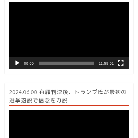
動
画
プ
レ
ー
ヤ
ー
00:00
11:55:01
2024.06.08 有罪判決後、トランプ氏が最初の
選挙遊説で信念を力説
動
画
プ
レ