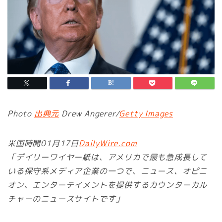
Photo
出典元
Drew Angerer/
Getty Images
米国時間01月17日
DailyWire.com
「デイリーワイヤー紙は、アメリカで最も急成長して
いる保守系メディア企業の一つで、ニュース、オピニ
オン、エンターテイメントを提供するカウンターカル
チャーのニュースサイトです」