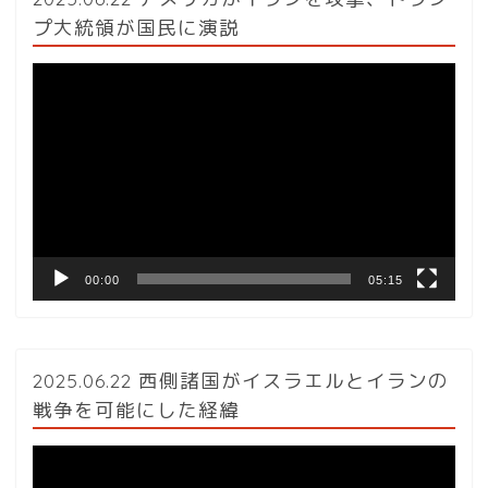
プ大統領が国民に演説
動
画
プ
レ
ー
ヤ
ー
00:00
05:15
2025.06.22 西側諸国がイスラエルとイランの
戦争を可能にした経緯
動
画