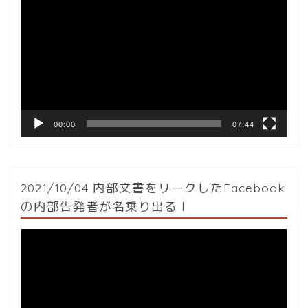
画
プ
レ
ー
ヤ
ー
00:00
07:44
2021/10/04 内部文書をリークしたFacebook
の内部告発者が名乗り出る l
動
画
プ
レ
ー