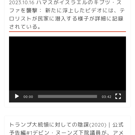
2023.10.16 ハマスがイスラエルのキブツ・ス
ファを襲撃： 新たに浮上したビデオには、テ
ロリストが民家に潜入する様子が詳細に記録
されている。
動
画
プ
レ
ー
ヤ
ー
00:00
03:42
トランプ大統領に対しての陰謀(2020)｜公式
予告編#1デビン・ヌーンズ下院議員が、アメ