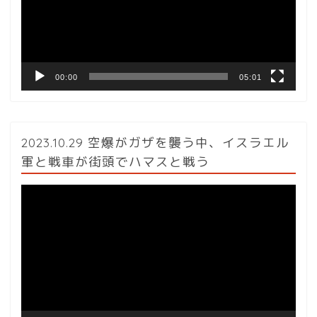
ー
ヤ
ー
00:00
05:01
2023.10.29 空爆がガザを襲う中、イスラエル
軍と戦車が街頭でハマスと戦う
動
画
プ
レ
ー
ヤ
ー