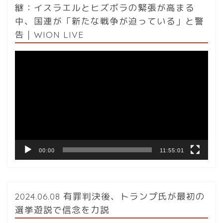
継：イスラエルとヒズボラの緊張が高まる
中、国連が「新たな戦争が迫っている」と警
告｜WION LIVE
動
画
プ
レ
ー
ヤ
ー
00:00
11:55:01
2024.06.08 有罪判決後、トランプ氏が最初の
選挙遊説で信念を力説