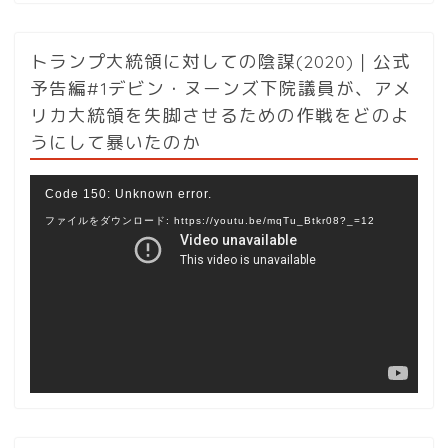
トランプ大統領に対しての陰謀(2020)｜公式
予告編#1デビン・ヌーンズ下院議員が、アメ
リカ大統領を失脚させるための作戦をどのよ
うにして暴いたのか
動
Code 150: Unknown error.
画
ファイルをダウンロード: https://youtu.be/mqTu_Btkr08?_=12
プ
レ
ー
ヤ
ー