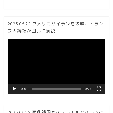
2025.06.22 アメリカがイランを攻撃、トラン
プ大統領が国民に演説
動
画
プ
レ
ー
ヤ
ー
00:00
05:15
2025.06.22 西側諸国がイスラエルとイランの