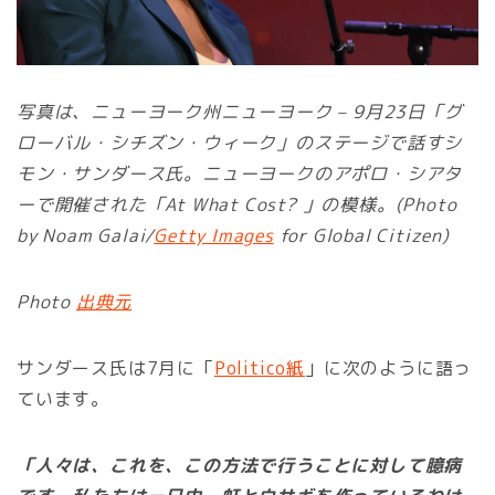
写真は、ニューヨーク州ニューヨーク – 9月23日「グ
ローバル・シチズン・ウィーク」のステージで話すシ
モン・サンダース氏。ニューヨークのアポロ・シアタ
ーで開催された「At What Cost? 」の模様。(Photo
by Noam Galai/
Getty Images
for Global Citizen)
Photo
出典元
サンダース氏は7月に「
Politico紙
」に次のように語っ
ています。
「人々は、これを、この方法で行うことに対して臆病