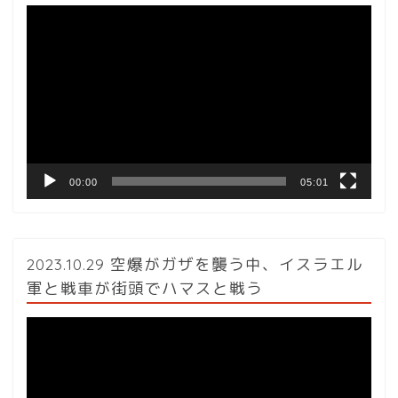
動
画
プ
レ
ー
ヤ
ー
00:00
05:01
2023.10.29 空爆がガザを襲う中、イスラエル
軍と戦車が街頭でハマスと戦う
動
画
プ
レ