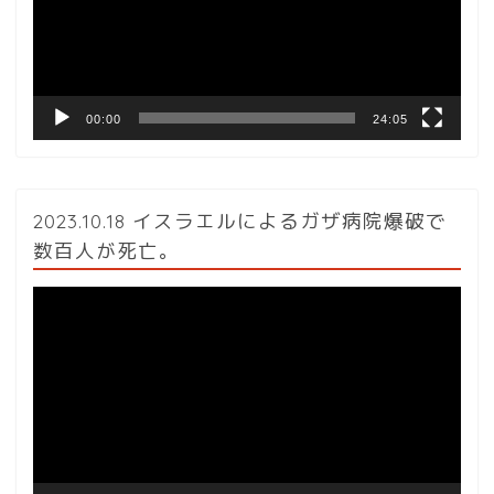
ー
ヤ
ー
00:00
24:05
2023.10.18 イスラエルによるガザ病院爆破で
数百人が死亡。
動
画
プ
レ
ー
ヤ
ー