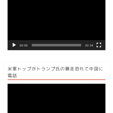
画
プ
レ
ー
ヤ
ー
00:00
02:34
米軍トップがトランプ氏の暴走恐れて中国に
電話
動
画
プ
レ
ー