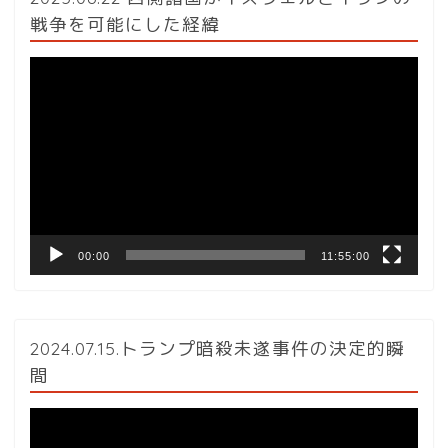
戦争を可能にした経緯
動
画
プ
レ
ー
ヤ
ー
00:00
11:55:00
2024.07.15.トランプ暗殺未遂事件の決定的瞬
間
動
画