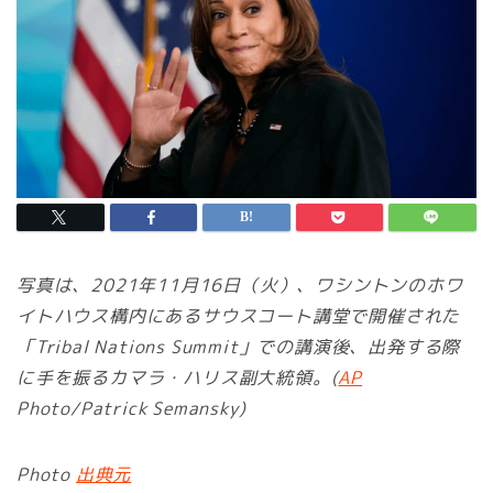
写真は、2021年11月16日（火）、ワシントンのホワ
イトハウス構内にあるサウスコート講堂で開催された
「Tribal Nations Summit」での講演後、出発する際
に手を振るカマラ・ハリス副大統領。(
AP
Photo/Patrick Semansky)
Photo
出典元