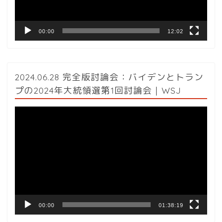
ー
00:00
12:02
2024.06.28 完全版討論会：バイデンとトラン
プの2024年大統領選第1回討論会｜WSJ
動
画
プ
レ
ー
ヤ
ー
00:00
01:38:19