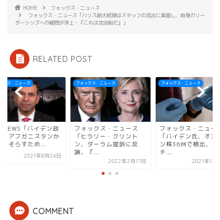
HOME
フォックス・ニュース
フォックス・ニュース「ハリス副大統領はスタッフの流出に直面し、自身のリー
ダーシップへの疑問が浮上：『これは沈没船だ』」
RELATED POST
ックス・ニュース
フォックス・ニュース
フォックス・ニュース
ォックス・ニュース
フォックス・ニュース
FOX NEWS「バイデ
ヒラリー・クリント
「バイデン氏、オミクロ
権は、アフガニスタ
、ダーラム提訴に反
ン株36州で検出、ワク
ら目をそらすため...
『...
チ...
2021年8
2022年2月17日
2021年12月17日
COMMENT