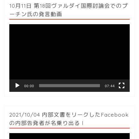
10月11日 第18回ヴァルダイ国際討論会でのプ
ーチン氏の発言動画
動
画
プ
レ
ー
ヤ
ー
00:00
07:44
2021/10/04 内部文書をリークしたFacebook
の内部告発者が名乗り出る l
動