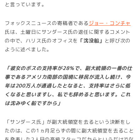
と言っています。
フォックスニュースの寄稿者である
ジョー・コンチャ
氏は、土曜日にサンダース氏の退任に関するコメント
の中で、ハリス氏のオフィスを
「沈没船」
と呼び次の
ように述べました。
「彼女のボスの支持率が28％で、副大統領の一番の仕
事であるアメリカ南部の国境に移民が流入し続け、今
年は200万人が通過したとなると、支持率はさらに低
くなると思いますし、私でも辞めると思います。これ
は沈みゆく船ですから」
「サンダース氏」が副大統領室を去るという決断をし
たのは、この1ヵ月足らずの間に副大統領室を去ること
を発表した2人目の高級スタッフだからというだけでな