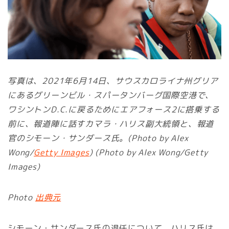
写真は、2021年6月14日、サウスカロライナ州グリア
にあるグリーンビル・スパータンバーグ国際空港で、
ワシントンD.C.に戻るためにエアフォース2に搭乗する
前に、報道陣に話すカマラ・ハリス副大統領と、報道
官のシモーン・サンダース氏。(Photo by Alex
Wong/
Getty Images
) (Photo by Alex Wong/Getty
Images)
Photo
出典元
シモーン・サンダース氏の退任について、ハリス氏は