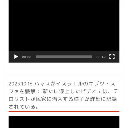
動
画
プ
レ
ー
ヤ
ー
00:00
00:49
2023.10.16 ハマスがイスラエルのキブツ・ス
ファを襲撃： 新たに浮上したビデオには、テ
ロリストが民家に潜入する様子が詳細に記録
されている。
動
画