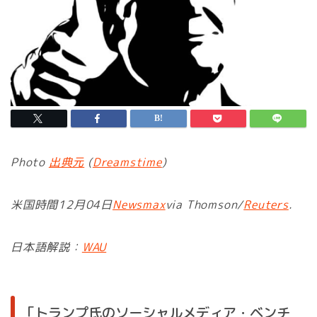
Photo
出典元
(
Dreamstime
)
米国時間12月04日
Newsmax
via Thomson/
Reuters
.
日本語解説：
WAU
「トランプ氏のソーシャルメディア・ベンチ