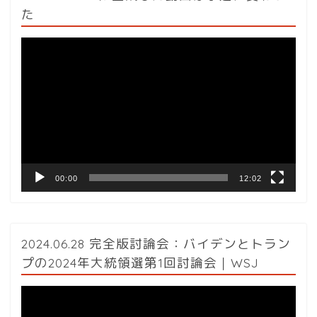
た
動
画
プ
レ
ー
ヤ
ー
00:00
12:02
2024.06.28 完全版討論会：バイデンとトラン
プの2024年大統領選第1回討論会｜WSJ
動
画