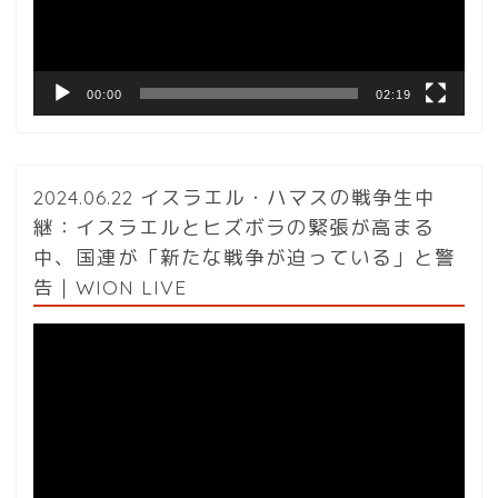
ヤ
ー
00:00
02:19
2024.06.22 イスラエル・ハマスの戦争生中
継：イスラエルとヒズボラの緊張が高まる
中、国連が「新たな戦争が迫っている」と警
告｜WION LIVE
動
画
プ
レ
ー
ヤ
ー