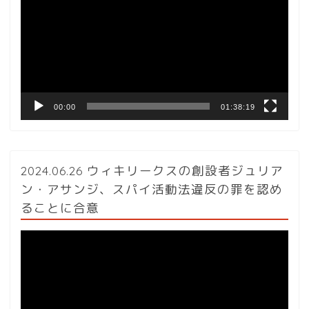
プ
レ
ー
ヤ
ー
00:00
01:38:19
2024.06.26 ウィキリークスの創設者ジュリア
ン・アサンジ、スパイ活動法違反の罪を認め
ることに合意
動
画
プ
レ
ー