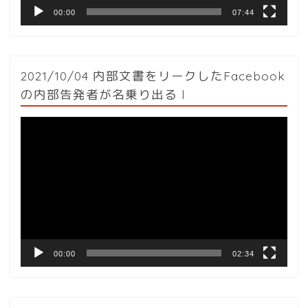
00:00
07:44
2021/10/04 内部文書をリークしたFacebook
の内部告発者が名乗り出る l
動
画
プ
レ
ー
ヤ
ー
00:00
02:34