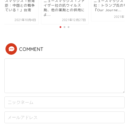
ューズマックス「台湾
ニューズマックス「ファ
ニューズマックス「
務大臣：中国との戦争
イザー社の抗ウイルス
社：トランプ氏の写
備えている！」台湾
剤、他の薬剤との併用に
『Our Journe...
.
よ...
2021年1
2021年10月4日
2021年12月27日
COMMENT