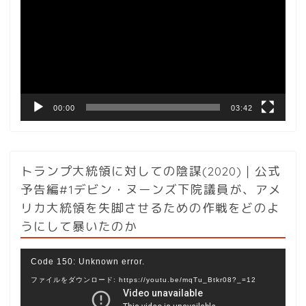
プ
レ
ー
ヤ
ー
00:00
03:42
トランプ大統領に対しての陰謀(2020)｜公式
予告編#1デビン・ヌーンズ下院議員が、アメ
リカ大統領を失脚させるための作戦をどのよ
うにして暴いたのか
動
Code 150: Unknown error.
画
ファイルをダウンロード: https://youtu.be/mqTu_Btkr08?_=12
プ
レ