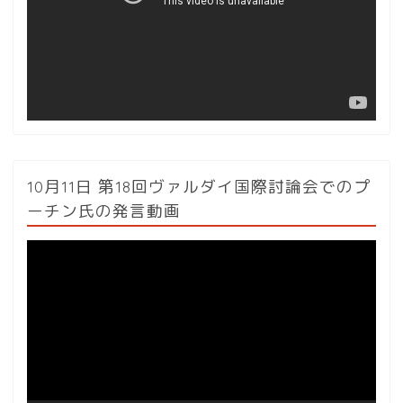
ー
ヤ
ー
10月11日 第18回ヴァルダイ国際討論会でのプ
ーチン氏の発言動画
動
画
プ
レ
ー
ヤ
ー