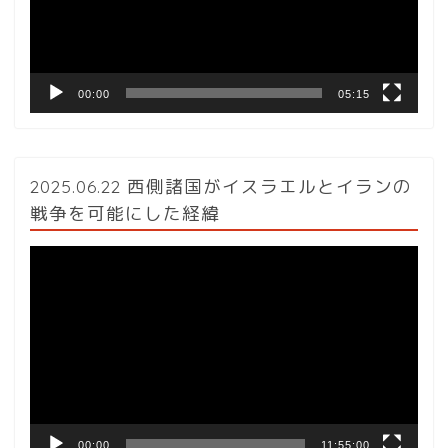
ヤ
ー
00:00
05:15
2025.06.22 西側諸国がイスラエルとイランの
戦争を可能にした経緯
動
画
プ
レ
ー
ヤ
ー
00:00
11:55:00