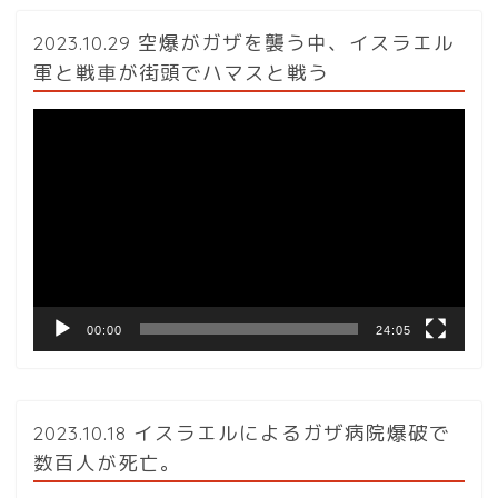
2023.10.29 空爆がガザを襲う中、イスラエル
軍と戦車が街頭でハマスと戦う
動
画
プ
レ
ー
ヤ
ー
00:00
24:05
2023.10.18 イスラエルによるガザ病院爆破で
数百人が死亡。