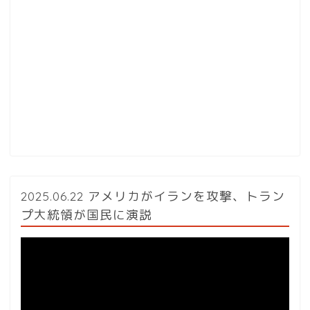
2025.06.22 アメリカがイランを攻撃、トラン
プ大統領が国民に演説
動
画
プ
レ
ー