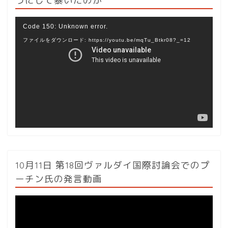
うにして暴いたのか
動
Code 150: Unknown error.
画
ファイルをダウンロード: https://youtu.be/mqTu_Btkr08?_=12
プ
レ
ー
ヤ
ー
10月11日 第18回ヴァルダイ国際討論会でのプ
ーチン氏の発言動画
動
画
プ