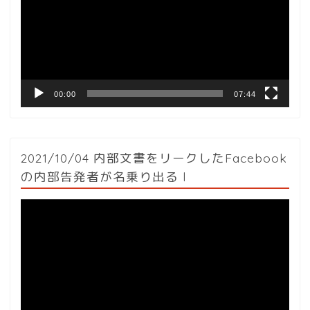
レ
ー
ヤ
ー
00:00
07:44
2021/10/04 内部文書をリークしたFacebook
の内部告発者が名乗り出る l
動
画
プ
レ
ー
ヤ
ー