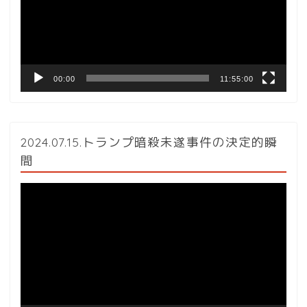
ー
ヤ
ー
00:00
11:55:00
2024.07.15.トランプ暗殺未遂事件の決定的瞬
間
動
画
プ
レ
ー
ヤ
ー