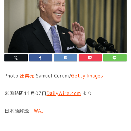
Photo
出典元
Samuel Corum/
Getty Images
米国時間11月07日
DailyWire.com
より
日本語解説：
WAU