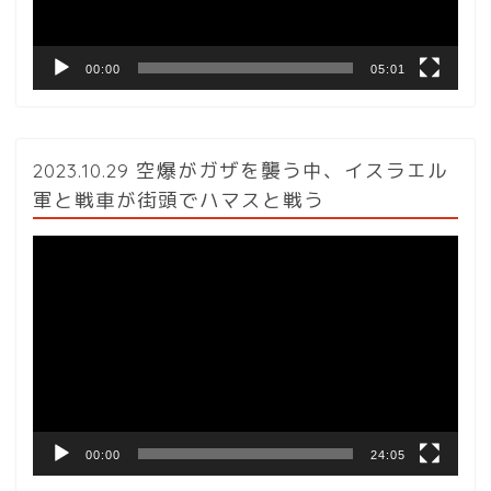
ー
00:00
05:01
2023.10.29 空爆がガザを襲う中、イスラエル
軍と戦車が街頭でハマスと戦う
動
画
プ
レ
ー
ヤ
ー
00:00
24:05