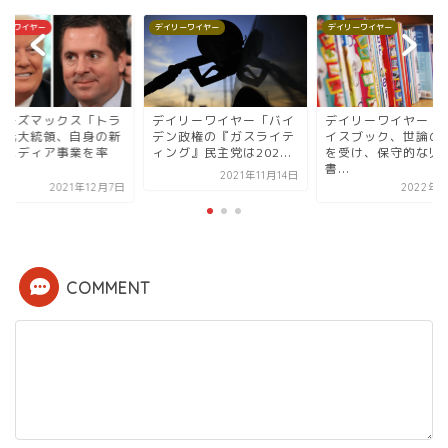
リーワイヤー
デイリーワイヤー
デイリーワイヤー
ューズマックス「トラ
デイリーワイヤー「バイ
デイリーワイヤー「
プ元大統領、自身の新
デン政権の『ガスライテ
イスブック、世論の
いメディア事業を率
ィング』民主党は202...
を受け、保守的な児
.
書...
2021年11月14日
2021年12月7日
2022年1
COMMENT