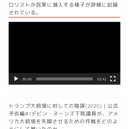
ロリストが民家に潜入する様子が詳細に記録
されている。
動
画
プ
レ
ー
ヤ
ー
00:00
03:42
トランプ大統領に対しての陰謀(2020)｜公式
予告編#1デビン・ヌーンズ下院議員が、アメ
リカ大統領を失脚させるための作戦をどのよ