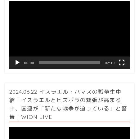
動
画
プ
レ
ー
ヤ
ー
00:00
02:19
2024.06.22 イスラエル・ハマスの戦争生中
継：イスラエルとヒズボラの緊張が高まる
中、国連が「新たな戦争が迫っている」と警
告｜WION LIVE
動
画