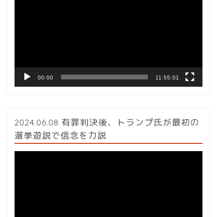
プ
レ
ー
ヤ
ー
00:00
11:55:01
2024.06.08 有罪判決後、トランプ氏が最初の
選挙遊説で信念を力説
動
画
プ
レ
ー
ヤ