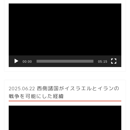
動
画
プ
レ
ー
ヤ
ー
00:00
05:15
2025.06.22 西側諸国がイスラエルとイランの
戦争を可能にした経緯
動
画
プ
レ