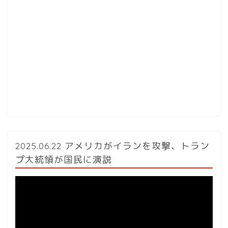
2025.06.22 アメリカがイランを攻撃、トラン
プ大統領が国民に演説
動
画
プ
レ
ー