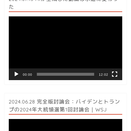
た
動
画
プ
レ
ー
ヤ
ー
00:00
12:02
2024.06.28 完全版討論会：バイデンとトラン
プの2024年大統領選第1回討論会｜WSJ
動
画