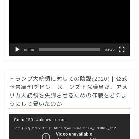
プ
レ
ー
ヤ
ー
00:00
03:42
トランプ大統領に対しての陰謀(2020)｜公式
予告編#1デビン・ヌーンズ下院議員が、アメ
リカ大統領を失脚させるための作戦をどのよ
うにして暴いたのか
動
Code 150: Unknown error.
画
ファイルをダウンロード: https://youtu.be/mqTu_Btkr08?_=12
プ
レ