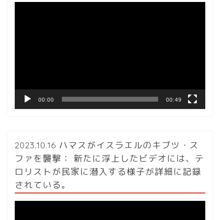
動
画
プ
レ
ー
ヤ
ー
00:00
00:49
2023.10.16 ハマスがイスラエルのキブツ・ス
ファを襲撃： 新たに浮上したビデオには、テ
ロリストが民家に潜入する様子が詳細に記録
されている。
動
画