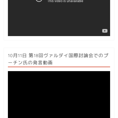
ー
ヤ
ー
10月11日 第18回ヴァルダイ国際討論会でのプ
ーチン氏の発言動画
動
画
プ
レ
ー
ヤ
ー