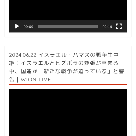
ヤ
ー
00:00
02:19
2024.06.22 イスラエル・ハマスの戦争生中
継：イスラエルとヒズボラの緊張が高まる
中、国連が「新たな戦争が迫っている」と警
告｜WION LIVE
動
画
プ
レ
ー
ヤ
ー