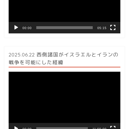
ヤ
ー
00:00
05:15
2025.06.22 西側諸国がイスラエルとイランの
戦争を可能にした経緯
動
画
プ
レ
ー
ヤ
ー