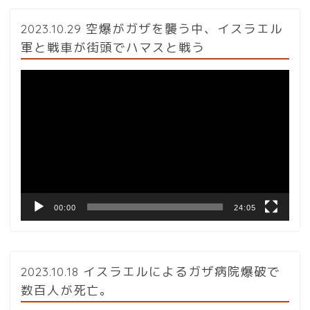
2023.10.29 空爆がガザを襲う中、イスラエル
軍と戦車が街頭でハマスと戦う
動
画
プ
レ
ー
ヤ
ー
00:00
24:05
2023.10.18 イスラエルによるガザ病院爆破で
数百人が死亡。