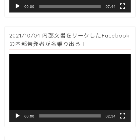
00:00
07:44
2021/10/04 内部文書をリークしたFacebook
の内部告発者が名乗り出る l
動
画
プ
レ
ー
ヤ
ー
00:00
02:34