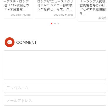
IAノーボスチ・ロシア
ロシアRTニュース「クリ
「トランプ大統領、
際通信「FTX破綻とウ
ミアがロシアの一部にな
器廃絶を呼びかけ、
イナ+米民主党...
った経緯と、何故、ク...
アとの非核化協議開
を...
2022年11月21日
2022年2月20日
2025年3
COMMENT