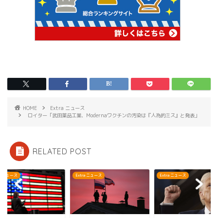
HOME
Extra ニュース
ロイター「武田薬品工業、Modernaワクチンの汚染は『人為的ミス』と発表」
RELATED POST
ra ニュース
Extra ニュース
Extra ニュース