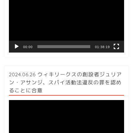
プ
レ
ー
ヤ
ー
00:00
01:38:19
2024.06.26 ウィキリークスの創設者ジュリア
ン・アサンジ、スパイ活動法違反の罪を認め
ることに合意
動
画
プ
レ
ー