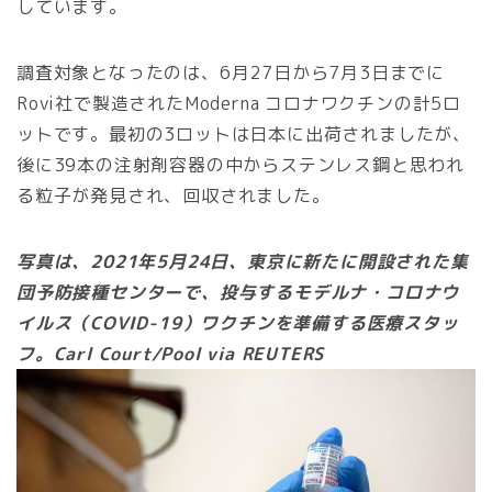
しています。
調査対象となったのは、6月27日から7月3日までに
Rovi社で製造されたModerna コロナワクチンの計5ロ
ットです。最初の3ロットは日本に出荷されましたが、
後に39本の注射剤容器の中からステンレス鋼と思われ
る粒子が発見され、回収されました。
写真は、2021年5月24日、東京に新たに開設された集
団予防接種センターで、投与するモデルナ・コロナウ
イルス（COVID-19）ワクチンを準備する医療スタッ
フ。Carl Court/Pool via REUTERS