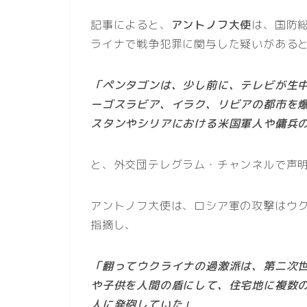
記事によると、
アントノフ大使
は、国防
ライナで戦争犯罪に関与した疑いがある
「ペンタゴンは、少し前に、テレビが生中
ーゴスラビア、イラク、リビアの都市を
スタンやシリアにおける米国軍人や傭兵
と、外交団テレグラム・チャンネルで声
アントノフ大使は、ロシア軍の攻撃はウ
指摘し、
「翻ってウクライナの過激派は、第二次
や子供を人間の盾にして、住宅地に複数
人に発砲していた」