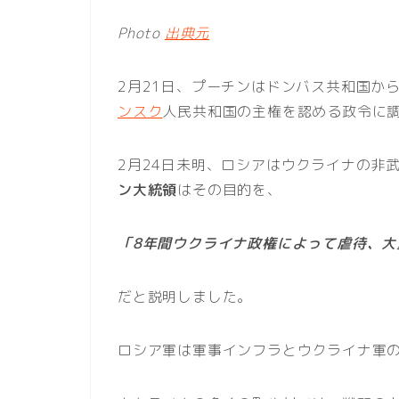
Photo
出典元
2月21日、プーチンはドンバス共和国か
ンスク
人民共和国の主権を認める政令に
2月24日未明、ロシアはウクライナの非
ン大統領
はその目的を、
「8年間ウクライナ政権によって虐待、
だと説明しました。
ロシア軍は軍事インフラとウクライナ軍