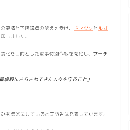
らの要請と下院議員の訴えを受け、
ドネツク
と
ルガ
調印しました。
武装化を目的とした軍事特別作戦を開始し、
プーチ
大量虐殺にさらされてきた人々を守ること」
のみを標的にしていると国防省は発表しています。