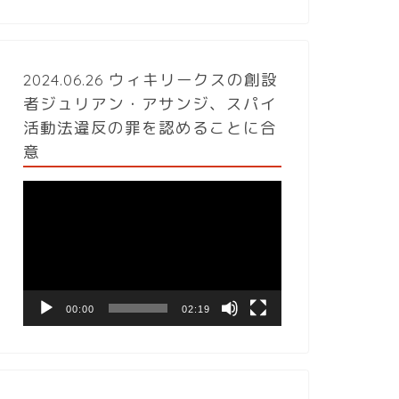
2024.06.26 ウィキリークスの創設
者ジュリアン・アサンジ、スパイ
活動法違反の罪を認めることに合
意
動
画
プ
レ
ー
ヤ
ー
00:00
02:19