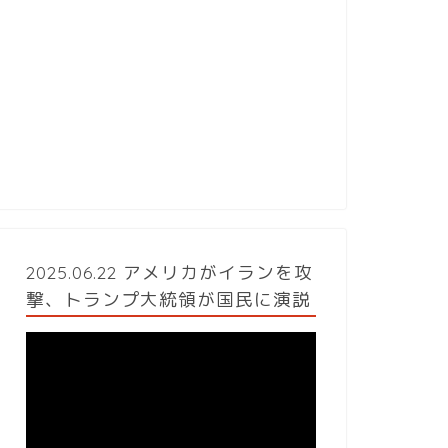
2025.06.22 アメリカがイランを攻
撃、トランプ大統領が国民に演説
動
画
プ
レ
ー