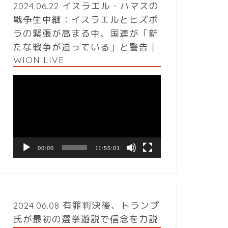
2024.06.22 イスラエル・ハマスの
戦争生中継：イスラエルとヒズボ
ラの緊張が高まる中、国連が「新
たな戦争が迫っている」と警告｜
WION LIVE
動
画
プ
レ
ー
ヤ
ー
00:00
11:55:01
2024.06.08 有罪判決後、トランプ
氏が最初の選挙遊説で信念を力説