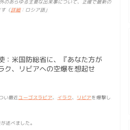
海外のあらゆる主要な出来事について、正確で最新の
ます（
詳細
：ロシア語」
使：米国防総省に、『あなた方が
ラク、リビアへの空爆を想起せ
がつい最近
ユーゴスラビア
、
イラク
、
リビア
を爆撃し
使が述べました。