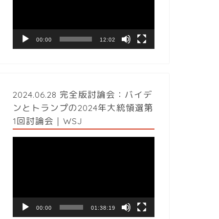
レ
ー
ヤ
ー
00:00
12:02
2024.06.28 完全版討論会：バイデ
ンとトランプの2024年大統領選第
1回討論会｜WSJ
動
画
プ
レ
ー
ヤ
ー
00:00
01:38:19