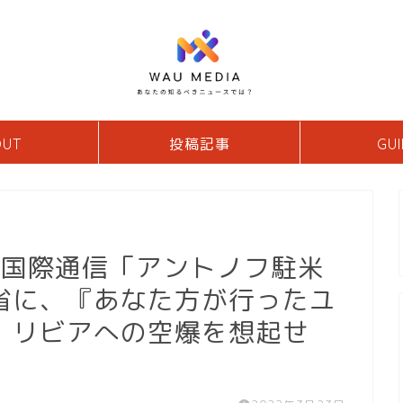
OUT
投稿記事
GUI
ア国際通信「アントノフ駐米
省に、『あなた方が行ったユ
、リビアへの空爆を想起せ