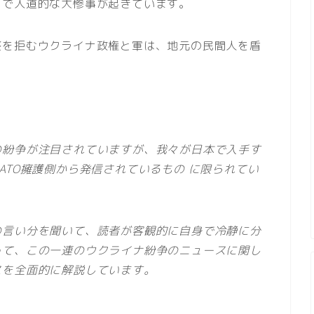
中で人道的な大惨事が起きています。
整を拒むウクライナ政権と軍は、地元の民間人を盾
の紛争が注目されていますが、我々が日本で入手す
ATO擁護側から発信されているもの に限られてい
の言い分を聞いて、読者が客観的に自身で冷静に分
って、この一連のウクライナ紛争のニュースに関し
スを全面的に解説しています。