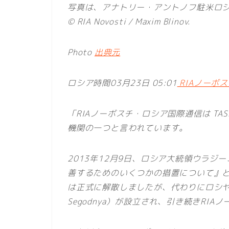
写真は、アナトリー・アントノフ駐米ロシ
© RIA Novosti / Maxim Blinov.
Photo
出典元
ロシア時間03月23日 05:01
RIAノーボ
「RIAノーボスチ・ロシア国際通信は TASS
機関の一つと言われています。
2013年12月9日、ロシア大統領ウラ
善するためのいくつかの措置について』という
は正式に解散しましたが、代わりにロシヤ・
Segodnya）が設立され、引き続きRI