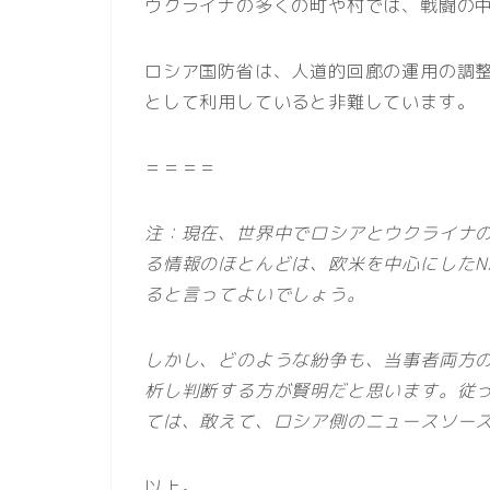
ウクライナの多くの町や村では、戦闘の
ロシア国防省は、人道的回廊の運用の調
として利用していると非難しています。
＝＝＝＝
注：現在、世界中でロシアとウクライナ
る情報のほとんどは、欧米を中心にしたN
ると言ってよいでしょう。
しかし、どのような紛争も、当事者両方
析し判断する方が賢明だと思います。従
ては、敢えて、ロシア側のニュースソー
以上。