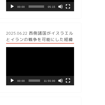
ヤ
ー
00:00
05:15
2025.06.22 西側諸国がイスラエル
とイランの戦争を可能にした経緯
動
画
プ
レ
ー
ヤ
ー
00:00
11:55:00