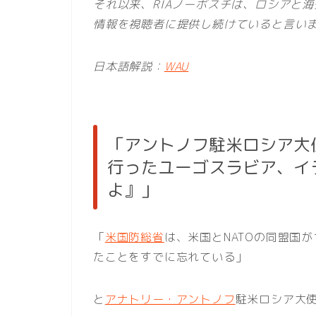
それ以来、RIAノーボスチは、ロシアと
情報を視聴者に提供し続けていると言い
日本語解説：
WAU
「アントノフ駐米ロシア大
行ったユーゴスラビア、イ
よ』」
「
米国防総省
は、米国とNATOの同盟国
たことをすでに忘れている」
と
アナトリー・アントノフ
駐米ロシア大