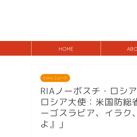
HOME
AB
Extra ニュース
RIAノーボスチ・ロシ
ロシア大使：米国防総
ーゴスラビア、イラク
よ』」