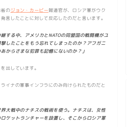
総省の
ジョン・カービー
報道官が、ロシア軍がウク
と発言したことに対して反応したのだと言います。
継する中、アメリカとNATOの同盟国の戦闘機がユ
爆撃したことをもう忘れてしまったのか？アフガニ
のあからさまな犯罪も記憶にないのか？」
明を出しています。
クライナの軍事インフラにのみ向けられたものだと
世界大戦中のナチスの戦術を使う。ナチスは、女性
のロケットランチャーを設置し、そこからロシア軍