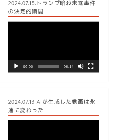
2024.07.15.トランプ暗殺未遂事件
の決定的瞬間
動
画
プ
レ
ー
ヤ
ー
00:00
06:14
2024.07.13 AIが生成した動画は永
遠に変わった
動
画
プ