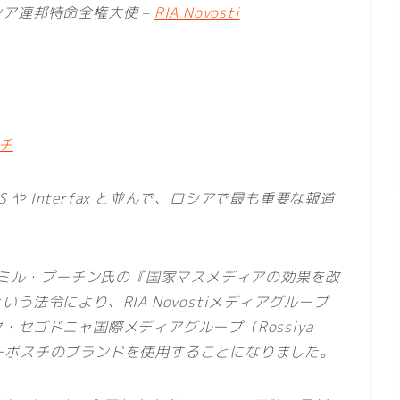
ア連邦特命全権大使 –
RIA Novosti
スチ
 や Interfax と並んで、ロシアで最も重要な報道
ジーミル・プーチン氏の『国家マスメディアの効果を改
法令により、RIA Novostiメディアグループ
セゴドニャ国際メディアグループ（Rossiya
Aノーボスチのブランドを使用することになりました。