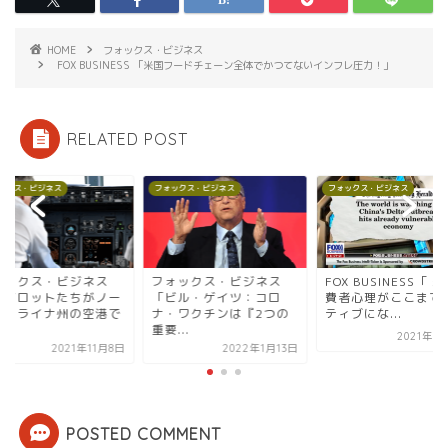
HOME
フォックス・ビジネス
FOX BUSINESS 「米国フードチェーン全体でかつてないインフレ圧力！」
RELATED POST
ックス・ビジネス
フォックス・ビジネス
フォックス・ビジネス
ォックス・ビジネス
フォックス・ビジネス
FOX BUSINESS「 
パイロットたちがノー
「ビル・ゲイツ：コロ
費者心理がここまで
カロライナ州の空港で
ナ・ワクチンは『2つの
ティブにな...
.
重要...
2021年8
2021年11月8日
2022年1月13日
POSTED COMMENT