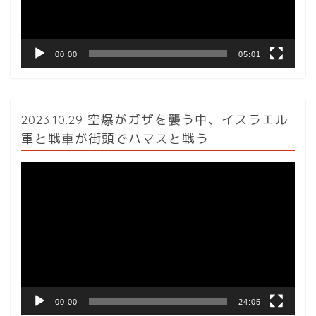
ー
00:00
05:01
2023.10.29 空爆がガザを襲う中、イスラエル
軍と戦車が街頭でハマスと戦う
動
画
プ
レ
ー
ヤ
ー
00:00
24:05