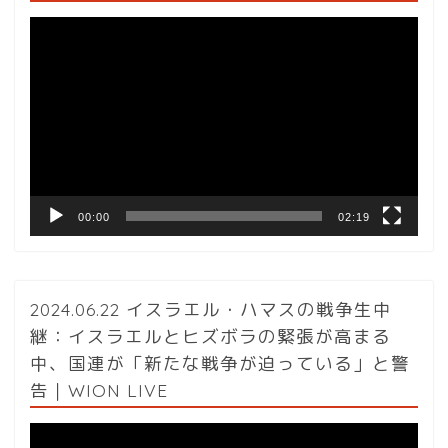
動
画
プ
レ
ー
ヤ
ー
00:00
02:19
2024.06.22 イスラエル・ハマスの戦争生中
継：イスラエルとヒズボラの緊張が高まる
中、国連が「新たな戦争が迫っている」と警
告｜WION LIVE
動