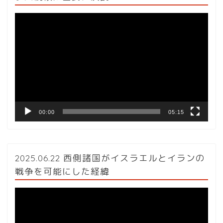
動
画
プ
レ
ー
ヤ
ー
00:00
05:15
2025.06.22 西側諸国がイスラエルとイランの
戦争を可能にした経緯
動
画
プ