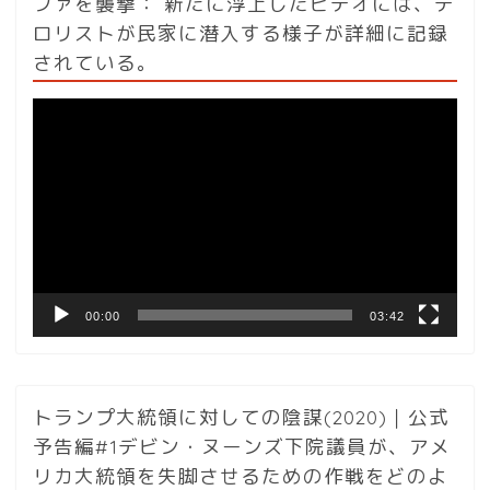
ファを襲撃： 新たに浮上したビデオには、テ
ロリストが民家に潜入する様子が詳細に記録
されている。
動
画
プ
レ
ー
ヤ
ー
00:00
03:42
トランプ大統領に対しての陰謀(2020)｜公式
予告編#1デビン・ヌーンズ下院議員が、アメ
リカ大統領を失脚させるための作戦をどのよ