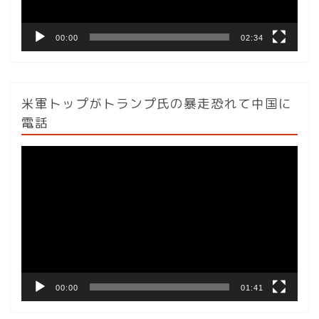
00:00
02:34
米軍トップがトランプ氏の暴走恐れて中国に
電話
動
画
プ
レ
ー
ヤ
ー
00:00
01:41