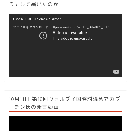
うにして暴いたのか
動
Code 150: Unknown error.
画
ファイルをダウンロード: https://youtu.be/mqTu_Btkr08?_=12
プ
レ
ー
ヤ
ー
10月11日 第18回ヴァルダイ国際討論会でのプ
ーチン氏の発言動画
動
画