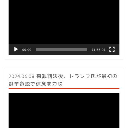
画
プ
レ
ー
ヤ
ー
00:00
11:55:01
2024.06.08 有罪判決後、トランプ氏が最初の
選挙遊説で信念を力説
動
画
プ
レ
ー
ヤ