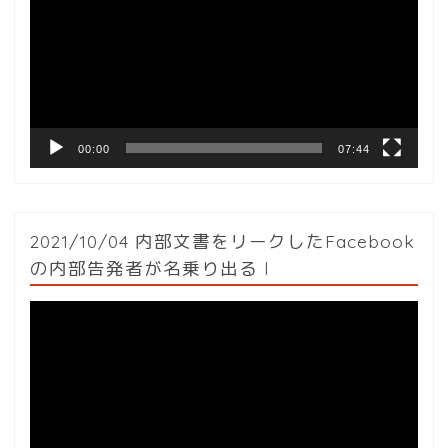
プ
レ
ー
ヤ
ー
00:00
07:44
2021/10/04 内部文書をリークしたFacebook
の内部告発者が名乗り出る l
動
画
プ
レ
ー
ヤ
ー