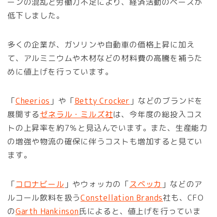
ーンの混乱と労働力不足により、経済活動のペースが
低下しました。
多くの企業が、ガソリンや自動車の価格上昇に加え
て、アルミニウムや木材などの材料費の高騰を補うた
めに値上げを行っています。
「
Cheerios
」や「
Betty Crocker
」などのブランドを
展開する
ゼネラル・ミルズ社
は、今年度の総投入コス
トの上昇率を約7％と見込んでいます。また、生産能力
の増強や物流の確保に伴うコストも増加すると見てい
ます。
「
コロナビール
」やウォッカの「
スベッカ
」などのア
ルコール飲料を扱う
Constellation Brands
社も、CFO
の
Garth Hankinson
氏によると、値上げを行っていま