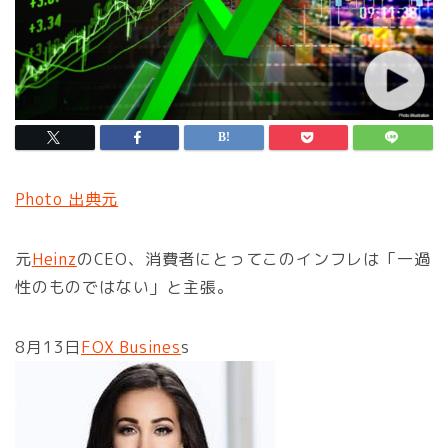
Photo 出典元
元
Heinz
のCEO、消費者にとってこのインフレは「一過
性のものではない」と主張。
8月13日
FOX Busines
s