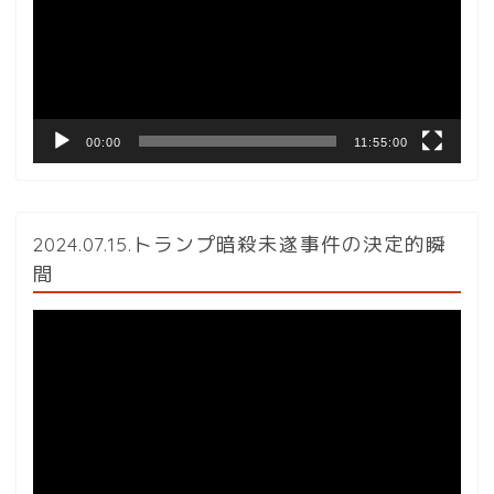
レ
ー
ヤ
ー
00:00
11:55:00
2024.07.15.トランプ暗殺未遂事件の決定的瞬
間
動
画
プ
レ
ー
ヤ
ー