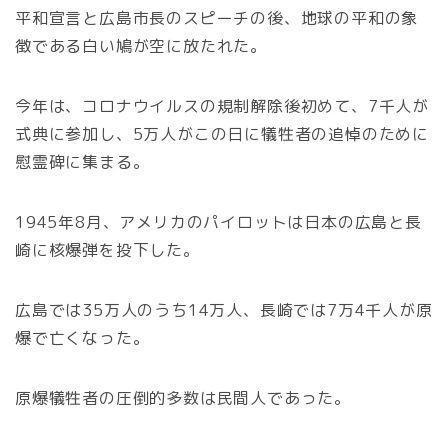
平和宣言と広島市長のスピーチの後、地球の平和の象
徴である白い鳩が空に放たれた。
今年は、コロナウイルスの規制解除後初めて、7千人が
式典に参加し、5万人がこの日に犠牲者の追悼のために
慰霊碑に集まる。
1945年8月、アメリカのパイロットは日本の広島と長
崎に核爆弾を投下した。
広島では35万人のうち14万人、長崎では7万4千人が原
爆で亡くなった。
原爆犠牲者の圧倒的多数は民間人であった。