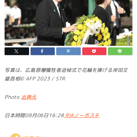
写真は、広島原爆犠牲者追悼式で花輪を捧げる岸田文
雄首相© AFP 2023 / STR
Photo
出典元
日本時間08月06日16:28
RIAノーボスチ