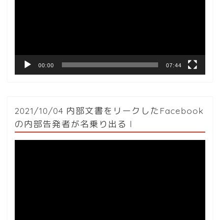
レ
ー
ヤ
ー
00:00
07:44
2021/10/04 内部文書をリークしたFacebook
の内部告発者が名乗り出る l
動
画
プ
レ
ー
ヤ
ー