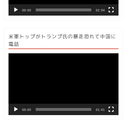
00:00
02:34
米軍トップがトランプ氏の暴走恐れて中国に
電話
動
画
プ
レ
ー
ヤ
ー
00:00
01:41