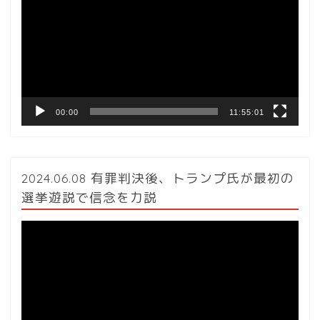
プ
レ
ー
ヤ
ー
00:00
11:55:01
2024.06.08 有罪判決後、トランプ氏が最初の
選挙遊説で信念を力説
動
画
プ
レ
ー
ヤ