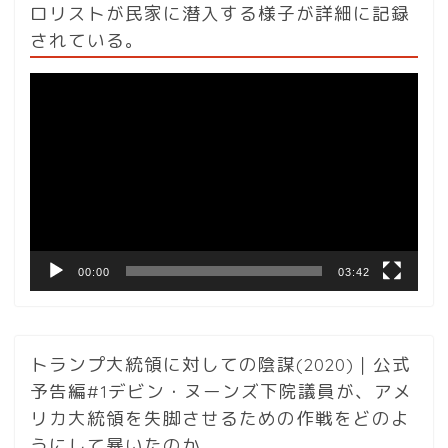
ロリストが民家に潜入する様子が詳細に記録
されている。
動
画
プ
レ
ー
ヤ
ー
00:00
03:42
トランプ大統領に対しての陰謀(2020)｜公式
予告編#1デビン・ヌーンズ下院議員が、アメ
リカ大統領を失脚させるための作戦をどのよ
うにして暴いたのか