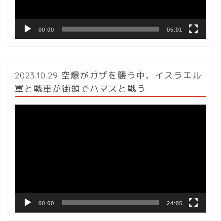
ー
00:00
05:01
2023.10.29 空爆がガザを襲う中、イスラエル
軍と戦車が街頭でハマスと戦う
動
画
プ
レ
ー
ヤ
ー
00:00
24:05