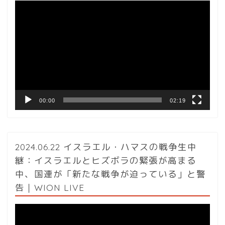
動
画
プ
レ
ー
ヤ
ー
00:00
02:19
2024.06.22 イスラエル・ハマスの戦争生中
継：イスラエルとヒズボラの緊張が高まる
中、国連が「新たな戦争が迫っている」と警
告｜WION LIVE
動
画