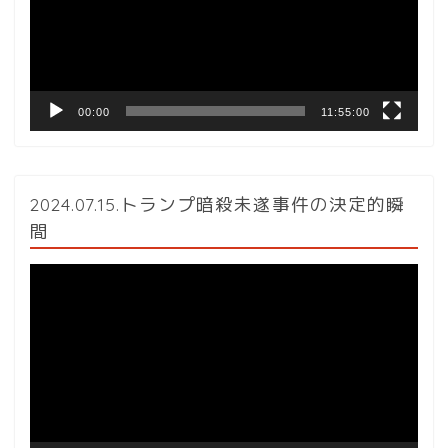
ー
ヤ
ー
00:00
11:55:00
2024.07.15.トランプ暗殺未遂事件の決定的瞬
間
動
画
プ
レ
ー
ヤ
ー