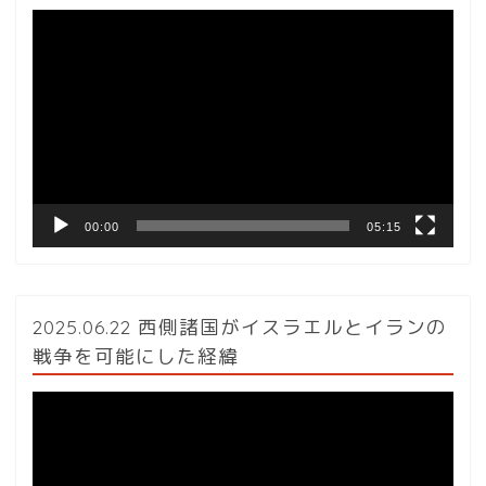
動
画
プ
レ
ー
ヤ
ー
00:00
05:15
2025.06.22 西側諸国がイスラエルとイランの
戦争を可能にした経緯
動
画
プ
レ