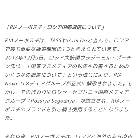
「RIAノーボスチ・ロシア国際通信について」
RIAノーボスチは、TASSやInterfaxと並んで、ロシア
で最も重要な報道機関の1つと考えられています。
2013年12月9日、ロシア大統領ウラジーミル・プーチ
ン氏は、「国家マスメディアの効果を改善するための
いくつかの措置について」という法令により、RIA
Novostiメディアグループが正式に解散されました。し
かし、その代わりにロシヤ・セゴドニャ国際メディア
グループ（Rossiya Segodnya）が設立され、RIAノー
ボスチのブランドを引き続き使用することになりまし
た。
それ以来、RIAノーボスチは、ロシアと海外のあらゆる