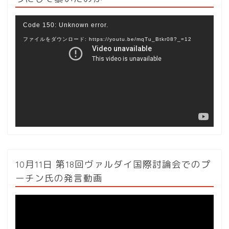
動
Code 150: Unknown error.
画
ファイルをダウンロード: https://youtu.be/mqTu_Btkr08?_=12
プ
レ
ー
ヤ
ー
10月11日 第18回ヴァルダイ国際討論会でのプ
ーチン氏の発言動画
動
画
プ