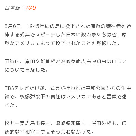
日本語：
WAU
8月6日、1945年に広島に投下された原爆の犠牲者を追
悼する式典でスピーチした日本の政治家たちは皆、原
爆がアメリカによって投下されたことを黙秘した。
同時に、岸田文雄首相と湯崎英彦広島県知事はロシア
について言及した。
TBSテレビだけが、式典が行われた平和公園からの生中
継で、核爆弾投下の責任はアメリカにあると冒頭で述
べた。
松井一実広島市長も、湯崎県知事も、岸田外相も、伝
統的な平和宣言ではそう言わなかった。