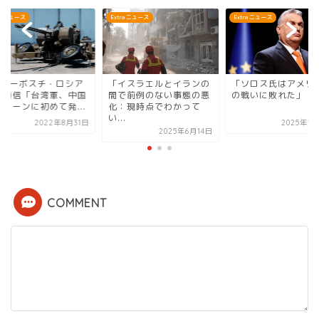
ra ニュース
Extra ニュース
Extra ニュース
IAノーボスチ・ロシア
「イスラエルとイランの
「ソロス氏はアメリ
際通信「台湾軍、中国
間で前例のない事態の悪
の戦いに敗れた」
ドローンに初めて発...
化：現時点でわかって
い...
2022年8月31日
2025年1
2025年6月14日
COMMENT