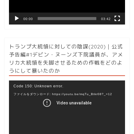
ー
00:00
03:42
トランプ大統領に対しての陰謀(2020)｜公式
予告編#1デビン・ヌーンズ下院議員が、アメ
リカ大統領を失脚させるための作戦をどのよ
うにして暴いたのか
動
Code 150: Unknown error.
画
ファイルをダウンロード: https://youtu.be/mqTu_Btkr08?_=12
プ
レ
ー
ヤ
ー