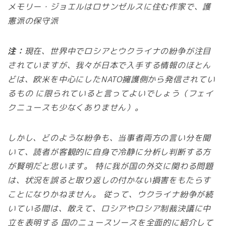
メモリー・ジョエルはロサンゼルスに住む作家で、護
憲派の保守派
注：
現在、世界中でロシアとウクライナの紛争が注目
されていますが、我々が日本で入手する情報のほとん
どは、欧米を中心にしたNATO擁護側から発信されてい
るもの に限られていると言ってよいでしょう（フェイ
クニュースも少なくありません）。
しかし、どのような紛争も、当事者両方の言い分を聞
いて、読者が客観的に自身で冷静に分析し判断する方
が賢明だと思います。 特に我が国の外交に関わる問題
は、状況を誤ると取り返しの付かない損害をもたらす
ことになりかねません。 従って、ウクライナ紛争が続
いている間は、敢えて、ロシアやロシア制裁決議に中
立を表明する 国のニュースソースを全面的に紹介して