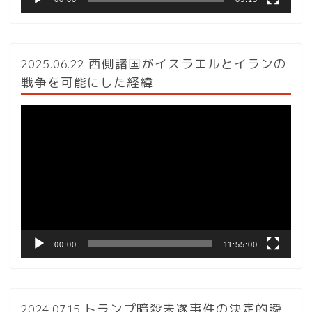
2025.06.22 西側諸国がイスラエルとイランの
戦争を可能にした経緯
動
画
プ
レ
ー
ヤ
ー
00:00
11:55:00
2024.07.15.トランプ暗殺未遂事件の決定的瞬