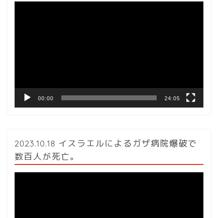
動
画
プ
レ
ー
ヤ
ー
00:00
24:05
2023.10.18 イスラエルによるガザ病院爆破で
数百人が死亡。
動
画
プ
レ