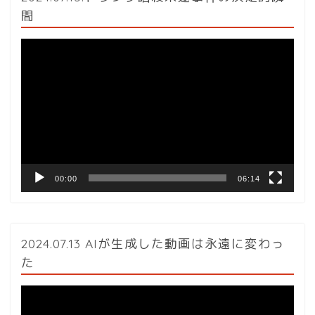
間
動
画
プ
レ
ー
ヤ
ー
00:00
06:14
2024.07.13 AIが生成した動画は永遠に変わっ
た
動
画