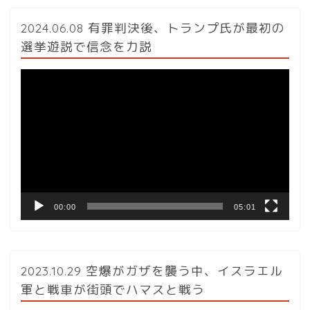
2024.06.08 有罪判決後、トランプ氏が最初の
選挙遊説で信念を力説
動
画
プ
レ
ー
ヤ
ー
00:00
05:01
2023.10.29 空爆がガザを襲う中、イスラエル
軍と戦車が街頭でハマスと戦う