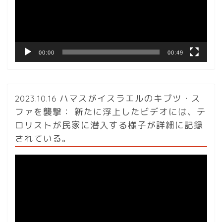
ー
ヤ
ー
00:00
00:49
2023.10.16 ハマスがイスラエルのキブツ・ス
ファを襲撃： 新たに浮上したビデオには、テ
ロリストが民家に潜入する様子が詳細に記録
されている。
動
画
プ
レ
ー
ヤ