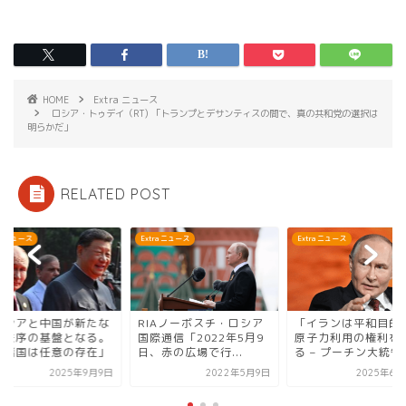
HOME
Extra ニュース
ロシア・トゥデイ（RT) 「トランプとデサンティスの間で、真の共和党の選択は
明らかだ」
RELATED POST
tra ニュース
Extra ニュース
Extra ニュース
IAノーボスチ・ロシア
「イランは平和目的での
「ロシアと中国が新
際通信「2022年5月9
原子力利用の権利を有す
世界秩序の基盤とな
、赤の広場で行...
る – プーチン大統領...
西側諸国は任意の存
2022年5月9日
2025年6月22日
2025年