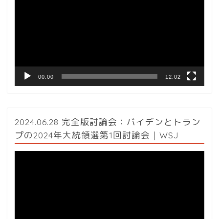
プ
レ
ー
ヤ
ー
00:00
12:02
2024.06.28 完全版討論会：バイデンとトラン
プの2024年大統領選第1回討論会｜WSJ
動
画
プ
レ
ー
ヤ