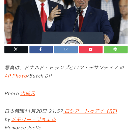
写真は、ドナルド・トランプとロン・デサンティス ©
AP Photo
/Butch Dil
Photo
出典元
日本時間11月20日 21:57
ロシア・トゥデイ（RT)
by
メモリー・ジョエル
Memoree Joelle