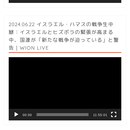
2024.06.22 イスラエル・ハマスの戦争生中
継：イスラエルとヒズボラの緊張が高まる
中、国連が「新たな戦争が迫っている」と警
告｜WION LIVE
動
画
プ
レ
ー
ヤ
ー
00:00
11:55:01