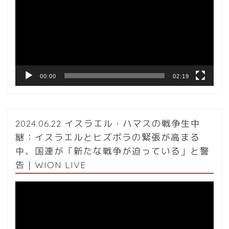
プ
レ
ー
ヤ
ー
00:00
02:19
2024.06.22 イスラエル・ハマスの戦争生中
継：イスラエルとヒズボラの緊張が高まる
中、国連が「新たな戦争が迫っている」と警
告｜WION LIVE
動
画
プ
レ