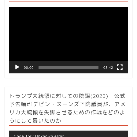
動
画
プ
レ
ー
ヤ
ー
00:00
03:42
トランプ大統領に対しての陰謀(2020)｜公式
予告編#1デビン・ヌーンズ下院議員が、アメ
リカ大統領を失脚させるための作戦をどのよ
うにして暴いたのか
動
Code 150: Unknown error.