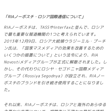
「RIAノーボスチ・ロシア国際通信について」
RIAノーボスチは、TASSやInterfaxと並んで、ロシア
で最も重要な報道機関の1つと考えられています。
2013年12月9日、ロシア大統領ウラジーミル・プーチ
ン氏は、「国家マスメディアの効果を改善するための
いくつかの措置について」という法令により、RIA
Novostiメディアグループが正式に解散されました。し
かし、その代わりにロシヤ・セゴドニャ国際メディア
グループ（Rossiya Segodnya）が設立され、RIAノー
ボスチのブランドを引き続き使用することになりまし
た。
それ以来、RIAノーボスチは、ロシアと海外のあらゆる