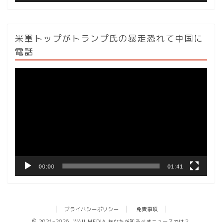
米軍トップがトランプ氏の暴走恐れて中国に
電話
動
画
プ
レ
ー
ヤ
ー
00:00
01:41
プライバシーポリシー
免責事項
2021–2026 WAU MEDIA あなたが知るべきニュースでは？