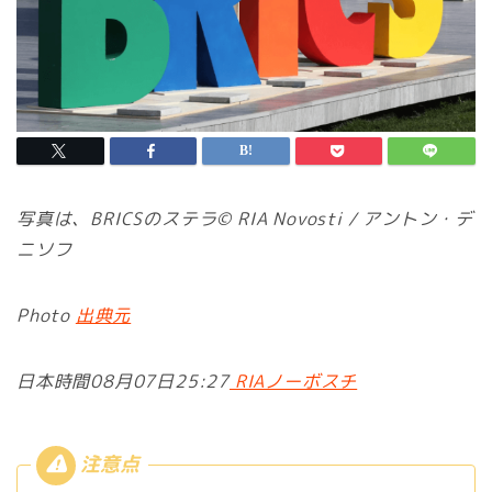
写真は、BRICSのステラ© RIA Novosti / アントン・デ
ニソフ
Photo
出典元
日本時間08月07日25:27
RIAノーボスチ