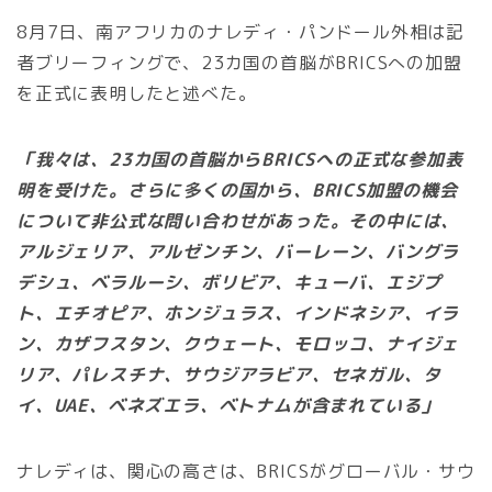
8月7日、南アフリカのナレディ・パンドール外相は記
者ブリーフィングで、23カ国の首脳がBRICSへの加盟
を正式に表明したと述べた。
「我々は、23カ国の首脳からBRICSへの正式な参加表
明を受けた。さらに多くの国から、BRICS加盟の機会
について非公式な問い合わせがあった。その中には、
アルジェリア、アルゼンチン、バーレーン、バングラ
デシュ、ベラルーシ、ボリビア、キューバ、エジプ
ト、エチオピア、ホンジュラス、インドネシア、イラ
ン、カザフスタン、クウェート、モロッコ、ナイジェ
リア、パレスチナ、サウジアラビア、セネガル、タ
イ、UAE、ベネズエラ、ベトナムが含まれている」
ナレディは、関心の高さは、BRICSがグローバル・サウ