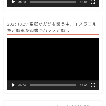
00:00
05:01
2023.10.29 空爆がガザを襲う中、イスラエル
軍と戦車が街頭でハマスと戦う
動
画
プ
レ
ー
ヤ
ー
00:00
24:05