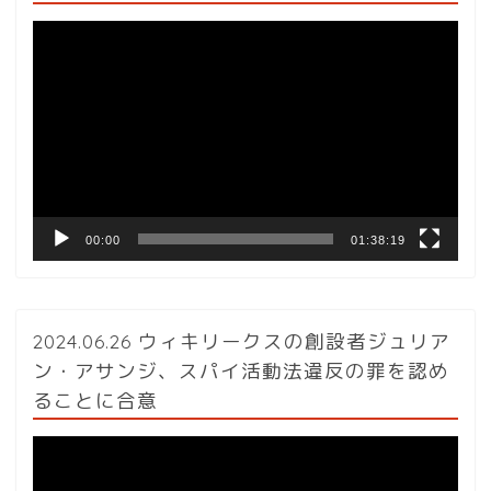
動
画
プ
レ
ー
ヤ
ー
00:00
01:38:19
2024.06.26 ウィキリークスの創設者ジュリア
ン・アサンジ、スパイ活動法違反の罪を認め
ることに合意
動
画