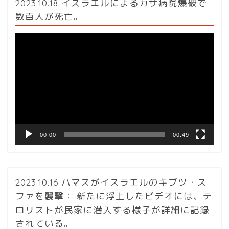
2023.10.18 イスラエルによるガザ病院爆破で
数百人が死亡。
動
画
プ
レ
ー
ヤ
ー
00:00
00:49
2023.10.16 ハマスがイスラエルのキブツ・ス
ファを襲撃： 新たに浮上したビデオには、テ
ロリストが民家に潜入する様子が詳細に記録
されている。