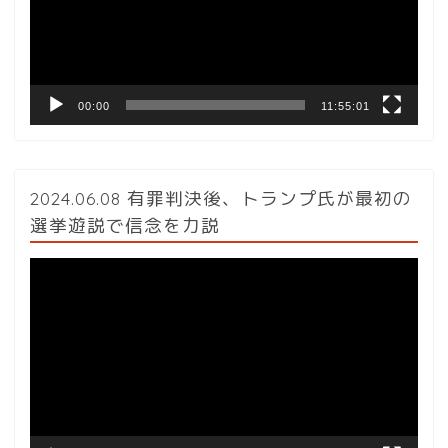
ー
ヤ
ー
00:00
11:55:01
2024.06.08 有罪判決後、トランプ氏が最初の
選挙遊説で信念を力説
動
画
プ
レ
ー
ヤ
ー