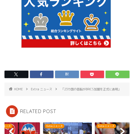
HOME
Extra ニュース
「23カ国の首脳がBRICS加盟を正式に表明」
RELATED POST
ra ニュース
Extra ニュース
Extra ニュース