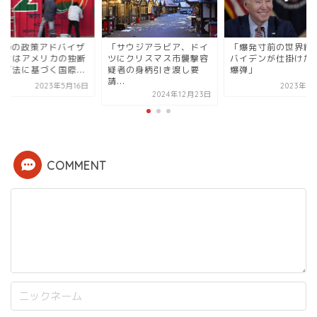
G20の政策アドバイザ
「サウジアラビア、ドイ
「爆発寸前の世界経
たちはアメリカの独断
ツにクリスマス市襲撃容
バイデンが仕掛けた
な『法に基づく国際...
疑者の身柄引き渡し要
爆弾」
請...
2023年5月16日
2023年5
2024年12月23日
COMMENT