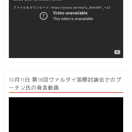
画
ファイルをダウンロード: https://youtu.be/mqTu_Btkr08?_=12
プ
レ
ー
ヤ
ー
10月11日 第18回ヴァルダイ国際討論会でのプ
ーチン氏の発言動画
動
画
プ
レ
ー