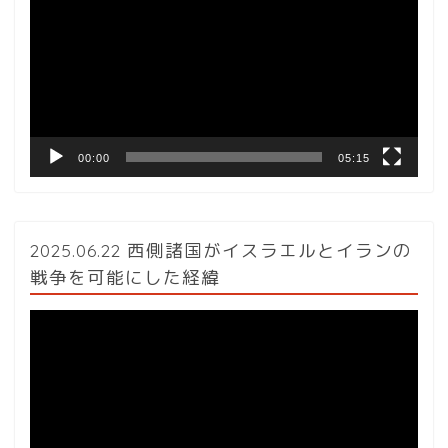
プ
レ
ー
ヤ
ー
00:00
05:15
2025.06.22 西側諸国がイスラエルとイランの
戦争を可能にした経緯
動
画
プ
レ
ー
ヤ