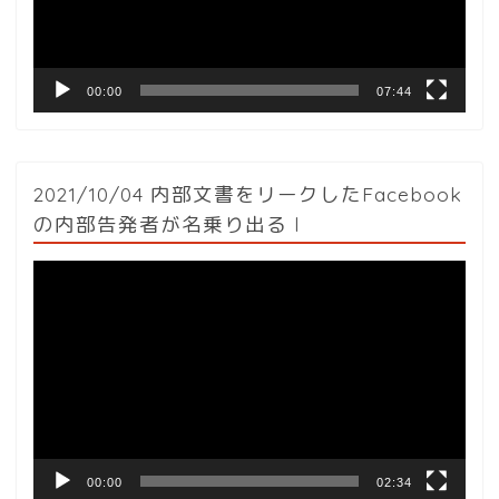
ヤ
ー
00:00
07:44
2021/10/04 内部文書をリークしたFacebook
の内部告発者が名乗り出る l
動
画
プ
レ
ー
ヤ
ー
00:00
02:34