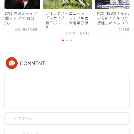
ォックス・ニュース
FOX NEWS「モデルナ社
FOX NEWS 左派メ
スナイパーライフル武
の分析：昨年ワクチンを
の重大嘘トップ10 
ロボット、米陸軍で導
接種した人はコロ...
け方 そし...
.
2021年9月16日
2021年6
2021年10月17日
COMMENT