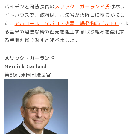
バイデンと司法長官の
メリック・ガーランド氏
はホワ
イトハウスで、政府は、司法省が火曜日に明らかにし
た、
アルコール・タバコ・火器・爆発物局（ATF）
によ
る全米の違法な銃の密売を阻止する取り組みを強化す
る手順を繰り返すと述べました。
メリック・ガーランド
Merrick Garland
第86代米国司法長官