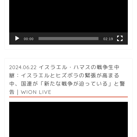
レ
ー
ヤ
ー
00:00
02:19
2024.06.22 イスラエル・ハマスの戦争生中
継：イスラエルとヒズボラの緊張が高まる
中、国連が「新たな戦争が迫っている」と警
告｜WION LIVE
動
画
プ
レ
ー