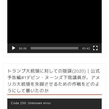
動
画
プ
レ
ー
ヤ
ー
00:00
03:42
トランプ大統領に対しての陰謀(2020)｜公式
予告編#1デビン・ヌーンズ下院議員が、アメ
リカ大統領を失脚させるための作戦をどのよ
うにして暴いたのか
動
Code 150: Unknown error.
画