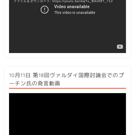
ファイルをダウンロード: https://youtu.be/mqTu_Btkr08?_=12
プ
レ
ー
ヤ
ー
10月11日 第18回ヴァルダイ国際討論会でのプ
ーチン氏の発言動画
動
画
プ
レ
ー
ヤ