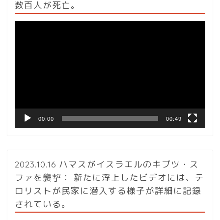
数百人が死亡。
動
画
プ
レ
ー
ヤ
ー
00:00
00:49
2023.10.16 ハマスがイスラエルのキブツ・ス
ファを襲撃： 新たに浮上したビデオには、テ
ロリストが民家に潜入する様子が詳細に記録
されている。