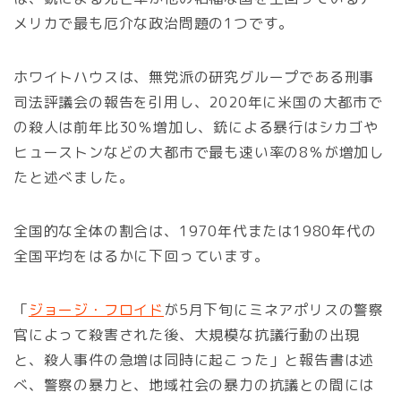
メリカで最も厄介な政治問題の1つです。
ホワイトハウスは、無党派の研究グループである刑事
司法評議会の報告を引用し、2020年に米国の大都市で
の殺人は前年比30％増加し、銃による暴行はシカゴや
ヒューストンなどの大都市で最も速い率の8％が増加し
たと述べました。
全国的な全体の割合は、1970年代または1980年代の
全国平均をはるかに下回っています。
「
ジョージ・フロイド
が5月下旬にミネアポリスの警察
官によって殺害された後、大規模な抗議行動の出現
と、殺人事件の急増は同時に起こった」と報告書は述
べ、警察の暴力と、地域社会の暴力の抗議との間には