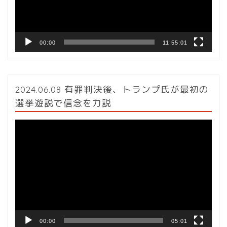
ヤ
ー
00:00
11:55:01
2024.06.08 有罪判決後、トランプ氏が最初の
選挙遊説で信念を力説
動
画
プ
レ
ー
ヤ
ー
00:00
05:01