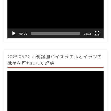
レ
ー
ヤ
ー
00:00
05:15
2025.06.22 西側諸国がイスラエルとイランの
戦争を可能にした経緯
動
画
プ
レ
ー
ヤ
ー