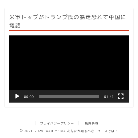
米軍トップがトランプ氏の暴走恐れて中国に
電話
動
画
プ
レ
ー
ヤ
ー
00:00
01:41
プライバシーポリシー
免責事項
2021–2026 WAU MEDIA あなたが知るべきニュースでは？