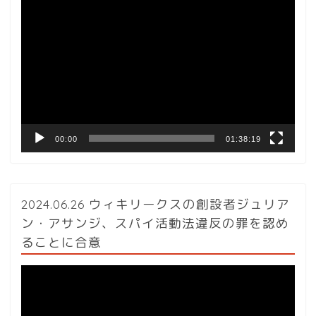
動
画
プ
レ
ー
ヤ
ー
00:00
01:38:19
2024.06.26 ウィキリークスの創設者ジュリア
ン・アサンジ、スパイ活動法違反の罪を認め
ることに合意
動
画
プ