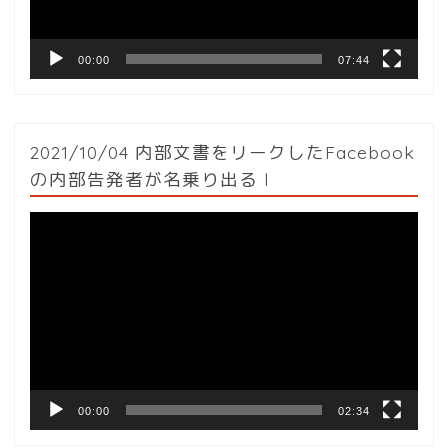
ー
00:00
07:44
2021/10/04 内部文書をリークしたFacebook
の内部告発者が名乗り出る l
動
画
プ
レ
ー
ヤ
ー
00:00
02:34