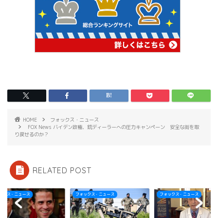
HOME
フォックス・ニュース
FOX News バイデン政権、銃ディーラーへの圧力キャンペーン 安全な街を取
り戻せるのか？
RELATED POST
ックス・ニュース
フォックス・ニュース
フォックス・ニュース