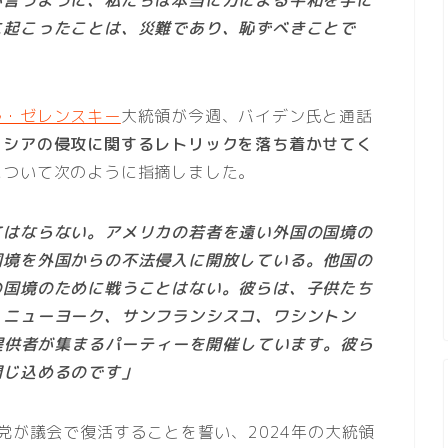
が言うように、私たちは本当に力による平和を手に
に起こったことは、災難であり、恥ずべきことで
ル・ゼレンスキー
大統領が今週、バイデン氏と通話
ロシアの侵攻に関するレトリックを落ち着かせてく
について次のように指摘しました。
てはならない。アメリカの若者を遠い外国の国境の
国境を外国からの不法侵入に開放している。他国の
の国境のために戦うことはない。彼らは、子供たち
、ニューヨーク、サンフランシスコ、ワシントン
金提供者が集まるパーティーを開催しています。彼ら
閉じ込めるのです」
党が議会で復活することを誓い、2024年の大統領