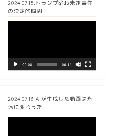
2024.07.15.トランプ暗殺未遂事件
の決定的瞬間
動
画
プ
レ
ー
ヤ
ー
00:00
06:14
2024.07.13 AIが生成した動画は永
遠に変わった
動
画
プ