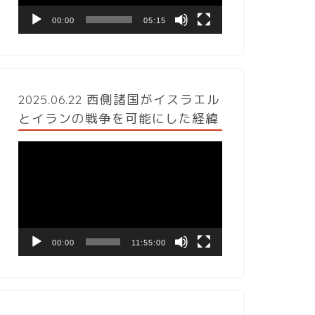
ヤ
ー
00:00
05:15
2025.06.22 西側諸国がイスラエル
とイランの戦争を可能にした経緯
動
画
プ
レ
ー
ヤ
ー
00:00
11:55:00