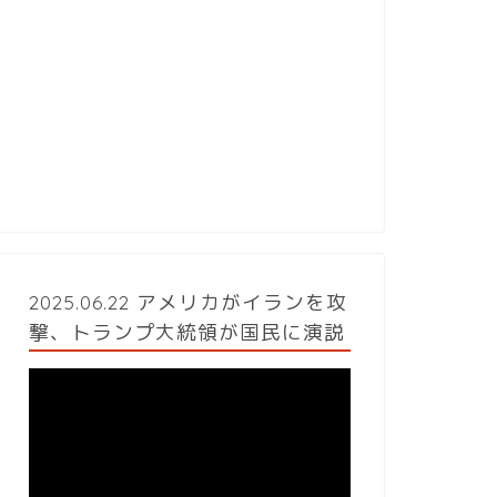
2025.06.22 アメリカがイランを攻
撃、トランプ大統領が国民に演説
動
画
プ
レ
ー