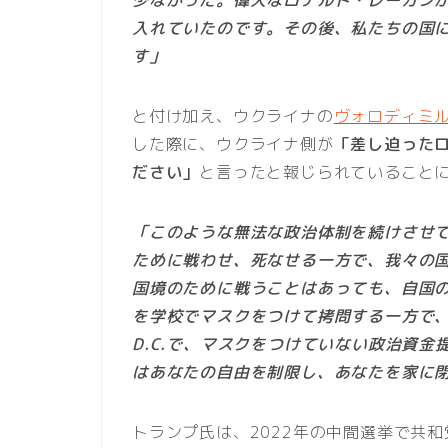
少なかった。偉大なロナルド・レーガン
入れていたのです。その後、私たちの国
す」
と付け加え、ウクライナの
ヴォロディミ
した際に、ウクライナ側が
「差し迫った
ださい」
と言ったと報じられていること
「このような無法な政治体制を続けさせ
ために戦わせ、死なせる一方で、我々の
国境のために戦うことはあっても、自国
を学校でマスクをつけて拷問する一方で
D.C.で、マスクをつけていない政治資
はあなたの自由を制限し、あなたを家に
トランプ氏は、2022年の中間選挙で共和