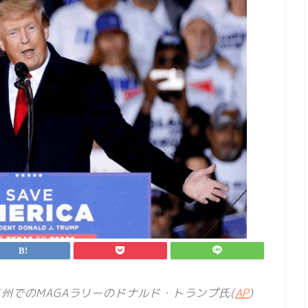
州でのMAGAラリーのドナルド・トランプ氏(
AP
)