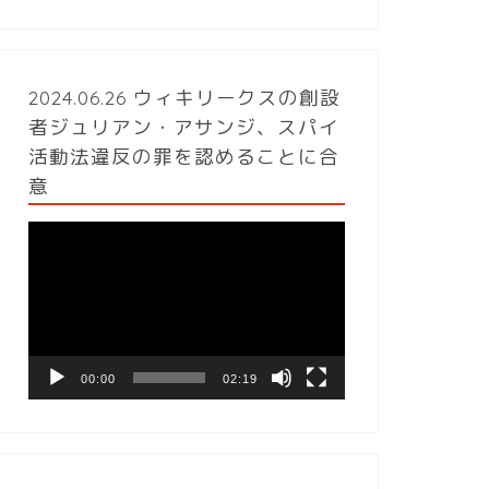
2024.06.26 ウィキリークスの創設
者ジュリアン・アサンジ、スパイ
活動法違反の罪を認めることに合
意
動
画
プ
レ
ー
ヤ
ー
00:00
02:19