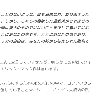
たことのないような、最も邪悪な力、凝り固まった
す。しかし、これらの腐敗した過激派がどれほどの
の国は彼らのものではないことを決して忘れてはな
ここはあなたの家です。ここはあなたの家であり、
メリカの自由は、あなたの神から与えられた権利で
を正式に宣言していませんが、明らかに選挙戦スタイ
のエリック・マック氏は言います。
ないようにするための睨み合いの中で、ロシアの
ウラ
増強していることや、ジョー・バイデン大統領の政