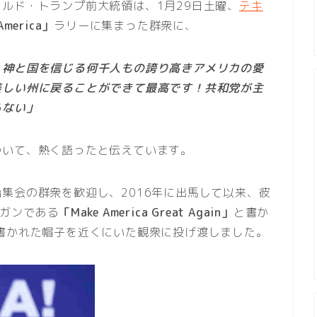
ルド・トランプ前大統領は、1月29日土曜、
テキ
America」
ラリーに集まった群衆に、
、神と国を信じる何千人もの誇り高きアメリカの愛
美しい州に戻ることができて最高です！共和党が主
らない」
ついて、熱く語ったと伝えています。
集会の群衆を歓迎し、2016年に出馬して以来、彼
ーガンである
「Make America Great Again」
と書か
書かれた帽子を近くにいた観衆に投げ渡しました。