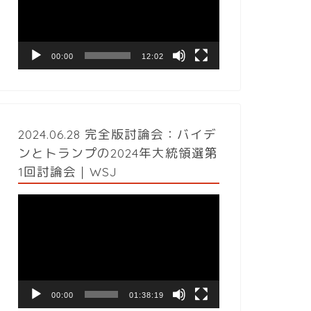
レ
ー
ヤ
ー
00:00
12:02
2024.06.28 完全版討論会：バイデ
ンとトランプの2024年大統領選第
1回討論会｜WSJ
動
画
プ
レ
ー
ヤ
ー
00:00
01:38:19