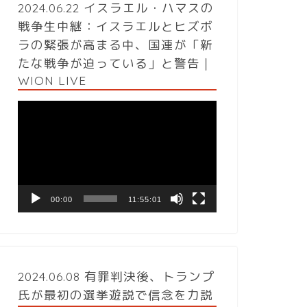
2024.06.22 イスラエル・ハマスの
戦争生中継：イスラエルとヒズボ
ラの緊張が高まる中、国連が「新
たな戦争が迫っている」と警告｜
WION LIVE
動
画
プ
レ
ー
ヤ
ー
00:00
11:55:01
2024.06.08 有罪判決後、トランプ
氏が最初の選挙遊説で信念を力説