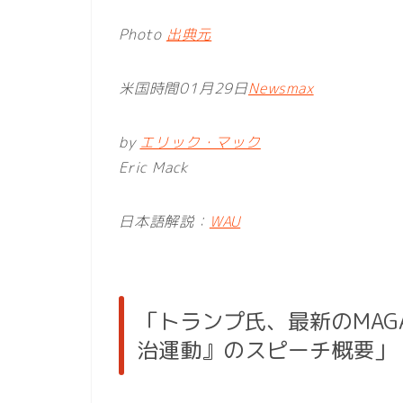
Photo
出典元
米国時間01月29日
Newsmax
by
エリック・マック
Eric Mack
日本語解説：
WAU
「トランプ氏、最新のMA
治運動』のスピーチ概要」