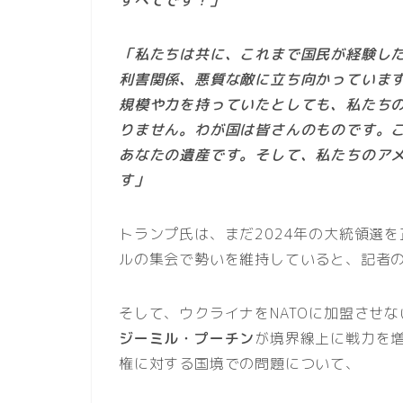
すべてです！」
「私たちは共に、これまで国民が経験し
利害関係、悪質な敵に立ち向かっていま
規模や力を持っていたとしても、私たち
りません。わが国は皆さんのものです。
あなたの遺産です。そして、私たちのア
す」
トランプ氏は、まだ2024年の大統領選
ルの集会で勢いを維持していると、記者
そして、ウクライナをNATOに加盟させ
ジーミル・プーチン
が境界線上に戦力を
権に対する国境での問題について、