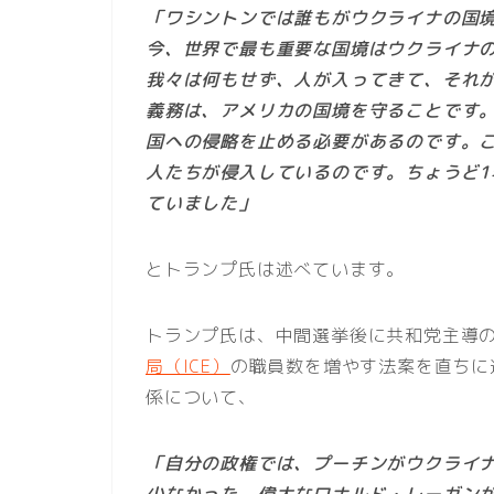
「ワシントンでは誰もがウクライナの国
今、世界で最も重要な国境はウクライナ
我々は何もせず、人が入ってきて、それ
義務は、アメリカの国境を守ることです
国への侵略を止める必要があるのです。
人たちが侵入しているのです。ちょうど
ていました」
とトランプ氏は述べています。
トランプ氏は、中間選挙後に共和党主導
局（ICE）
の職員数を増やす法案を直ちに
係について、
「自分の政権では、プーチンがウクライ