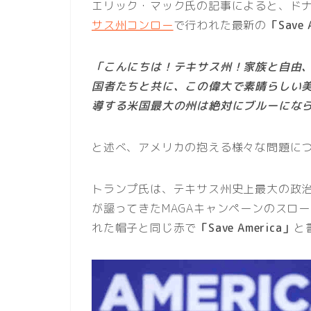
エリック・マック氏の記事によると、ドナ
サス州コンロー
で行われた最新の
「Save 
「こんにちは！テキサス州！家族と自由
国者たちと共に、この偉大で素晴らしい
導する米国最大の州は絶対にブルーにな
と述べ、アメリカの抱える様々な問題に
トランプ氏は、テキサス州史上最大の政治
が謳ってきたMAGAキャンペーンのスロ
れた帽子と同じ赤で
「Save America」
と