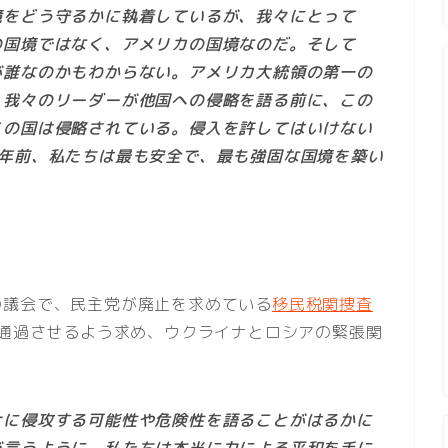
境をどう守るかに執着しているが、我々にとって
の国境ではなく、アメリカの国境なのだ。そして
が誰なのかもわからない。アメリカ大統領の第一の
。我々のリーダーが他国への侵略を語る前に、この
この国は侵略されている。侵入を許してはいけない
1年前、私たちは最も安全で、最も強固な国境を築い
の議会で、民主党が廃止を求めている
移民税関捜査
通過させるよう求め、ウクライナとロシアの緊張関
ナに侵攻する可能性や危険性を語ることがはるかに