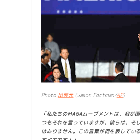
Photo
出典元
(Jason Foctman/
AP
)
「私たちのMAGAムーブメントは、我が
つもそれを言っていますが、彼らは、そ
はありません。この言葉が何を表してい