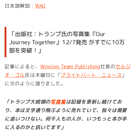
日本語解説：
WAU
「出版社：トランプ氏の写真集『Our
Journey Together』12/7発売 がすでに10万
部を突破！」
記事によると、
Winning Team Publishing
社長の
セルジ
オ・ゴル
氏は木曜日に「
ブライトバート・ニュース
」
に次のように語りました。
「トランプ大統領の
写真集
は記録を更新し続けてお
り、本は文字通り飛ぶように売れていて、我々は需要
に追いつけない。何千人もの人が、いつもっと本が手
に入るのかと訊いてます」