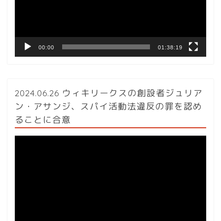
ヤ
ー
00:00
01:38:19
2024.06.26 ウィキリークスの創設者ジュリア
ン・アサンジ、スパイ活動法違反の罪を認め
ることに合意
動
画
プ
レ
ー
ヤ
ー