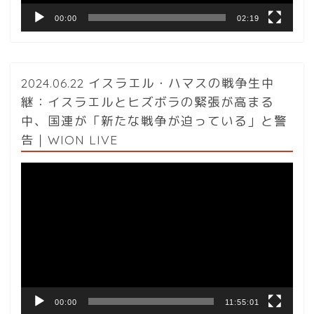
00:00
02:19
2024.06.22 イスラエル・ハマスの戦争生中
継：イスラエルとヒズボラの緊張が高まる
中、国連が「新たな戦争が迫っている」と警
告｜WION LIVE
動
画
プ
レ
ー
ヤ
ー
00:00
11:55:01