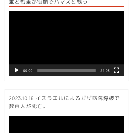
軍と戦車が街頭でハマスと戦う
動
画
プ
レ
ー
ヤ
ー
00:00
24:05
2023.10.18 イスラエルによるガザ病院爆破で
数百人が死亡。
動
画
プ