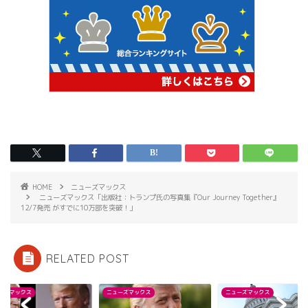
HOME
ニューズマックス
ニューズマックス「出版社：トランプ氏の写真集『Our Journey Together』
12/7発売 がすでに10万部を突破！」
RELATED POST
ーズマックス
ニューズマックス
ニューズマックス