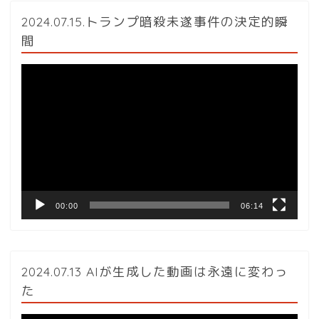
2024.07.15.トランプ暗殺未遂事件の決定的瞬
間
動
画
プ
レ
ー
ヤ
ー
00:00
06:14
2024.07.13 AIが生成した動画は永遠に変わっ
た