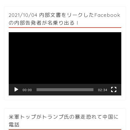
2021/10/04 内部文書をリークしたFacebook
の内部告発者が名乗り出る l
動
画
プ
レ
ー
ヤ
ー
00:00
02:34
米軍トップがトランプ氏の暴走恐れて中国に
電話