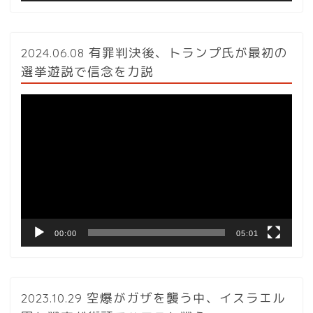
2024.06.08 有罪判決後、トランプ氏が最初の
選挙遊説で信念を力説
動
画
プ
レ
ー
ヤ
ー
00:00
05:01
2023.10.29 空爆がガザを襲う中、イスラエル