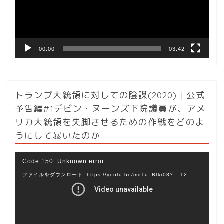
ヤ
ー
00:00
03:42
トランプ大統領に対しての陰謀(2020)｜公式
予告編#1デビン・ヌーンズ下院議員が、アメ
リカ大統領を失脚させるための作戦をどのよ
うにして暴いたのか
動
Code 150: Unknown error.
画
ファイルをダウンロード: https://youtu.be/mqTu_Btkr08?_=12
プ
レ
ー
ヤ
ー