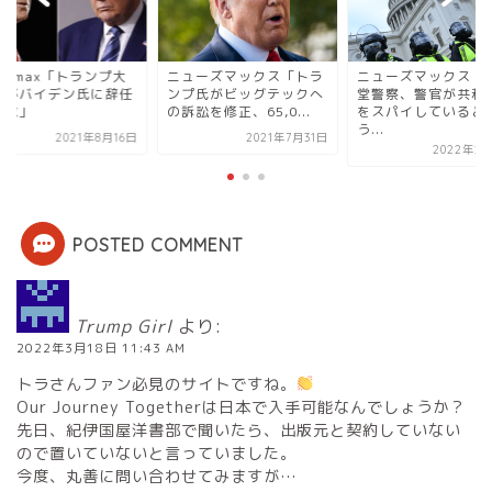
ューズマックス「トラ
ニューズマックス「議事
Newsmax「トラン
プ氏がビッグテックへ
堂警察、警官が共和党員
統領がバイデン氏に
訟を修正、65,0...
をスパイしているとい
を要求」
う...
2021年7月31日
2021年8
2022年2月10日
POSTED COMMENT
Trump Girl
より:
2022年3月18日 11:43 AM
トラさんファン必見のサイトですね。
Our Journey Togetherは日本で入手可能なんでしょうか？
先日、紀伊国屋洋書部で聞いたら、出版元と契約していない
ので置いていないと言っていました。
今度、丸善に問い合わせてみますが…