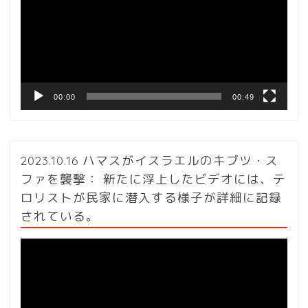
レ
ー
ヤ
ー
00:00
00:49
2023.10.16 ハマスがイスラエルのキブツ・ス
ファを襲撃： 新たに浮上したビデオには、テ
ロリストが民家に潜入する様子が詳細に記録
されている。
動
画
プ
レ
ー