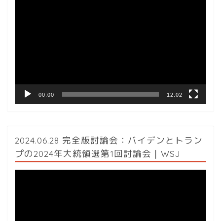
動
画
プ
レ
ー
ヤ
ー
00:00
12:02
2024.06.28 完全版討論会：バイデンとトラン
プの2024年大統領選第1回討論会｜WSJ
動
画
プ
レ
ー