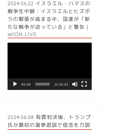
2024.06.22 イスラエル・ハマスの
戦争生中継：イスラエルとヒズボ
ラの緊張が高まる中、国連が「新
たな戦争が迫っている」と警告｜
WION LIVE
動
画
プ
レ
ー
ヤ
ー
00:00
11:55:01
2024.06.08 有罪判決後、トランプ
氏が最初の選挙遊説で信念を力説