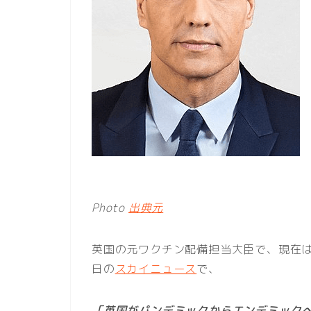
Photo
出典元
英国の元ワクチン配備担当大臣で、現在
日の
スカイニュース
で、
「英国がパンデミックからエンデミック