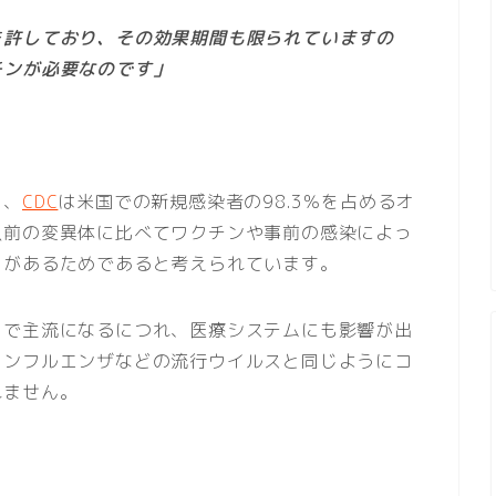
を許しており、その効果期間も限られていますの
チンが必要なのです」
と、
CDC
は米国での新規感染者の98.3％を占めるオ
以前の変異体に比べてワクチンや事前の感染によっ
力があるためであると考えられています。
々で主流になるにつれ、医療システムにも影響が出
インフルエンザなどの流行ウイルスと同じようにコ
れません。