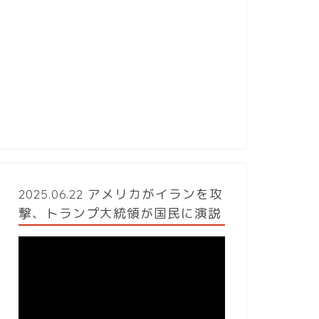
2025.06.22 アメリカがイランを攻
撃、トランプ大統領が国民に演説
動
画
プ
レ
ー