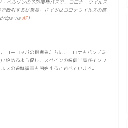
イツ・ベルリンの予防接種バスで、コロナ・ウイルス
器で吸引する従業員。ドイツはコロナウイルスの感
dpa via
AP
)
週、ヨーロッパの指導者たちに、コロナをパンデミ
扱い始めるよう促し、スペインの保健当局がインフ
イルスの追跡調査を開始すると述べています。