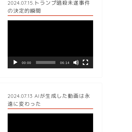
2024.07.15.トランプ暗殺未遂事件
の決定的瞬間
動
画
プ
レ
ー
ヤ
ー
00:00
06:14
2024.07.13 AIが生成した動画は永
遠に変わった
動
画
プ