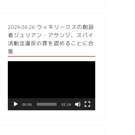
2024.06.26 ウィキリークスの創設
者ジュリアン・アサンジ、スパイ
活動法違反の罪を認めることに合
意
動
画
プ
レ
ー
ヤ
ー
00:00
02:19