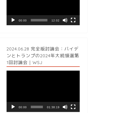
レ
ー
ヤ
ー
00:00
12:02
2024.06.28 完全版討論会：バイデ
ンとトランプの2024年大統領選第
1回討論会｜WSJ
動
画
プ
レ
ー
ヤ
ー
00:00
01:38:19