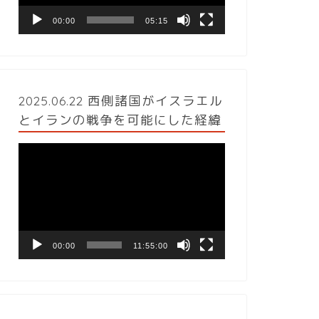
ヤ
ー
00:00
05:15
2025.06.22 西側諸国がイスラエル
とイランの戦争を可能にした経緯
動
画
プ
レ
ー
ヤ
ー
00:00
11:55:00