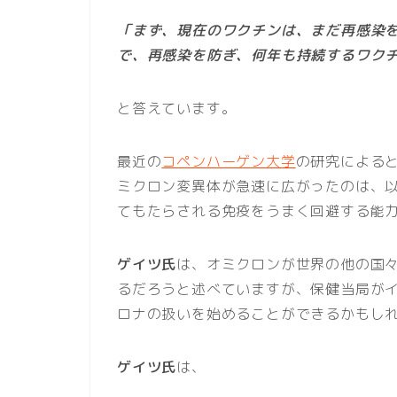
「まず、現在のワクチンは、まだ再感染
で、再感染を防ぎ、何年も持続するワク
と答えています。
最近の
コペンハーゲン大学
の研究による
ミクロン変異体が急速に広がったのは、
てもたらされる免疫をうまく回避する能
ゲイツ氏
は、オミクロンが世界の他の国
るだろうと述べていますが、保健当局が
ロナの扱いを始めることができるかもし
ゲイツ氏
は、