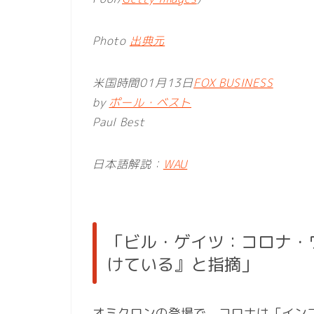
Photo
出典元
米国時間01月13日
FOX BUSINESS
by
ポール・ベスト
Paul Best
日本語解説：
WAU
「ビル・ゲイツ：コロナ・
けている』と指摘」
オミクロンの登場で、コロナは「イン