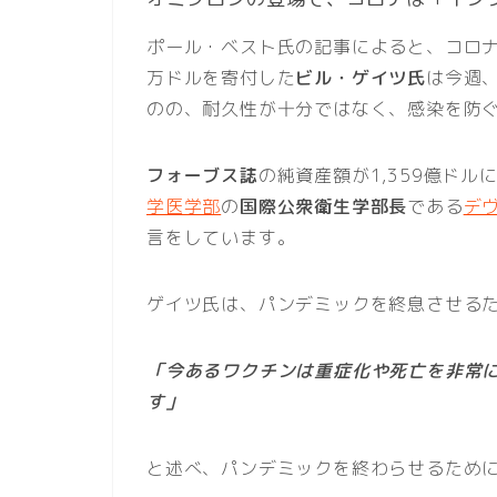
ポール・ベスト氏の記事によると、コロナ
万ドルを寄付した
ビル・ゲイツ氏
は今週
のの、耐久性が十分ではなく、感染を防
フォーブス誌
の純資産額が1,359億ド
学医学部
の
国際公衆衛生学部長
である
デ
言をしています。
ゲイツ氏は、パンデミックを終息させる
「今あるワクチンは重症化や死亡を非常
す」
と述べ、パンデミックを終わらせるため