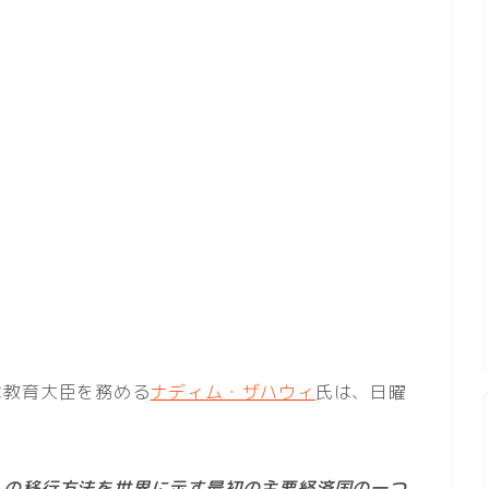
は教育大臣を務める
ナディム・ザハウィ
氏は、日曜
への移行方法を世界に示す最初の主要経済国の一つ