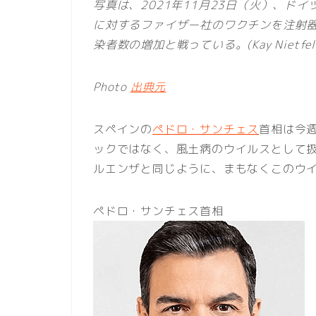
写真は、2021年11月23日（火）、ド
に対するファイザー社のワクチンを注射
染者数の増加と戦っている。(Kay Nietfeld/
Photo
出典元
スペインの
ペドロ・サンチェス
首相は今
ックではなく、風土病のウイルスとして
ルエンザと同じように、まもなくこのウ
ペドロ・サンチェス首相