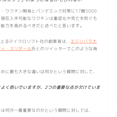
・ワクチン開発とパンデミック対策に17億5000
、現在入手可能なワクチンは重症化や死亡を防ぐも
ぐ能力を高めるべきだと述べたと言います。
ルに上るマイクロソフト社の創業者は、
エジンバラ大
ヴィ・スリダール
氏とのツイッターでこのような発
ために最も大きな違いは何かという質問に対して、
によく防いでいますが、2つの重要な点が欠けていま
には何が一番重要なのかという質問に対しては、