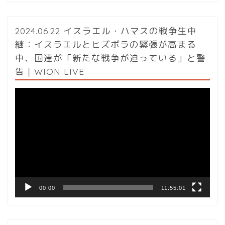
2024.06.22 イスラエル・ハマスの戦争生中
継：イスラエルとヒズボラの緊張が高まる
中、国連が「新たな戦争が迫っている」と警
告｜WION LIVE
動
画
プ
レ
ー
ヤ
ー
00:00
11:55:01