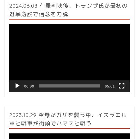
2024.06.08 有罪判決後、トランプ氏が最初の
選挙遊説で信念を力説
動
画
プ
レ
ー
ヤ
ー
00:00
05:01
2023.10.29 空爆がガザを襲う中、イスラエル
軍と戦車が街頭でハマスと戦う
動