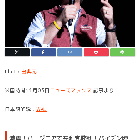
Photo
出典元
米国時間11月03日
ニューズマックス
記事より
日本語解説：
WAU
激震！バージニアで共和党勝利！バイデン陣