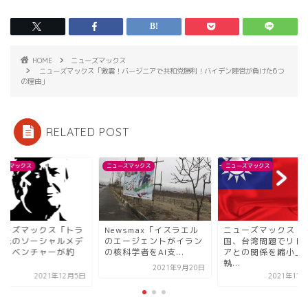
HOME
ニューズマックス
ニューズマックス「激震！バージニアで共和党勝利！バイデン陣営が負けた6つ
の理由」
RELATED POST
ーズマックス
ニューズマックス
ニューズマックス
ューズマックス「トラ
Newsmax「イスラエル
ニューズマックス「
プ氏のソーシャルメデ
のエージェントがイラン
国、台湾問題でリト
ア・ベンチャーが約
の核科学者をAI支...
アとの関係を縮小」E
執...
2021年9月20日
2021年12月5日
2021年11