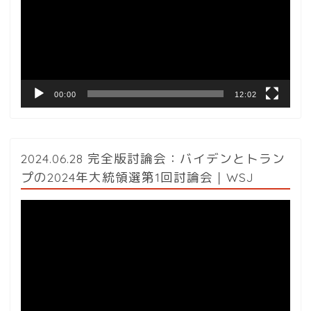
レ
ー
ヤ
ー
00:00
12:02
2024.06.28 完全版討論会：バイデンとトラン
プの2024年大統領選第1回討論会｜WSJ
動
画
プ
レ
ー
ヤ
ー