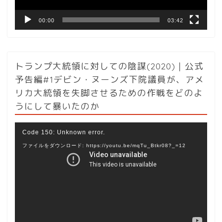
00:00
03:42
トランプ大統領に対しての陰謀(2020)｜公式
予告編#1デビン・ヌーンズ下院議員が、アメ
リカ大統領を失脚させるための作戦をどのよ
うにして暴いたのか
動
Code 150: Unknown error.
画
ファイルをダウンロード: https://youtu.be/mqTu_Btkr08?_=12
プ
レ
ー
ヤ
ー