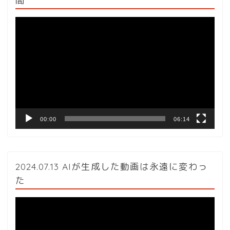
間
動
画
プ
レ
ー
ヤ
ー
00:00
06:14
2024.07.13 AIが生成した動画は永遠に変わっ
た
動
画
プ