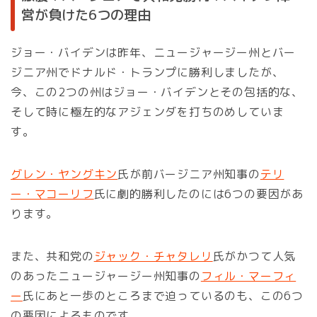
営が負けた6つの理由
ジョー・バイデンは昨年、ニュージャージー州とバー
ジニア州でドナルド・トランプに勝利しましたが、
今、この2つの州はジョー・バイデンとその包括的な、
そして時に極左的なアジェンダを打ちのめしていま
す。
グレン・ヤングキン
氏が前バージニア州知事の
テリ
ー・マコーリフ
氏に劇的勝利したのには6つの要因があ
ります。
また、共和党の
ジャック・チャタレリ
氏がかつて人気
のあったニュージャージー州知事の
フィル・マーフィ
ー
氏にあと一歩のところまで迫っているのも、この6つ
の要因によるものです。