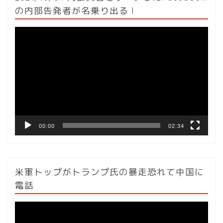
の内部告発者が名乗り出る l
動
画
プ
レ
ー
ヤ
ー
00:00
02:34
米軍トップがトランプ氏の暴走恐れて中国に
電話
動
画