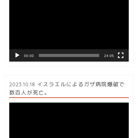
画
プ
レ
ー
ヤ
ー
00:00
24:05
2023.10.18 イスラエルによるガザ病院爆破で
数百人が死亡。
動
画
プ
レ
ー