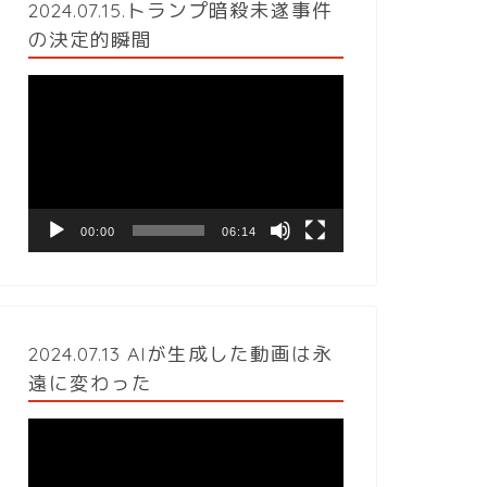
2024.07.15.トランプ暗殺未遂事件
の決定的瞬間
動
画
プ
レ
ー
ヤ
ー
00:00
06:14
2024.07.13 AIが生成した動画は永
遠に変わった
動
画
プ