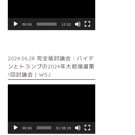
レ
ー
ヤ
ー
00:00
12:02
2024.06.28 完全版討論会：バイデ
ンとトランプの2024年大統領選第
1回討論会｜WSJ
動
画
プ
レ
ー
ヤ
ー
00:00
01:38:19