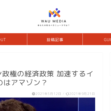
OUT
投稿記事
GUI
デン政権の経済政策 加速するイ
のはアマゾン？
2021年5月12日
/
2021年9月21日