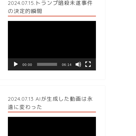
2024.07.15.トランプ暗殺未遂事件
の決定的瞬間
動
画
プ
レ
ー
ヤ
ー
00:00
06:14
2024.07.13 AIが生成した動画は永
遠に変わった
動
画
プ