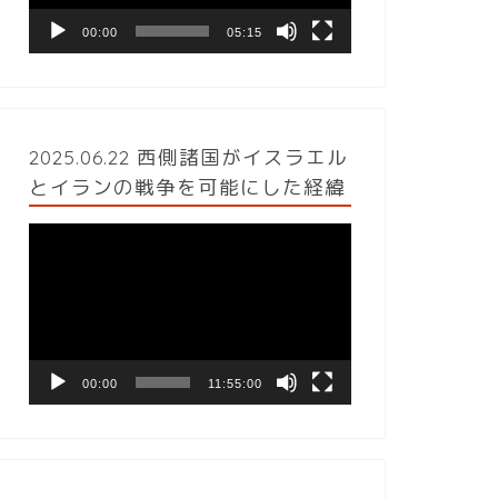
ヤ
ー
00:00
05:15
2025.06.22 西側諸国がイスラエル
とイランの戦争を可能にした経緯
動
画
プ
レ
ー
ヤ
ー
00:00
11:55:00