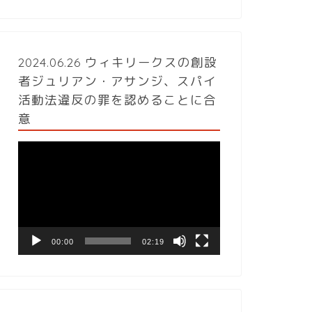
2024.06.26 ウィキリークスの創設
者ジュリアン・アサンジ、スパイ
活動法違反の罪を認めることに合
意
動
画
プ
レ
ー
ヤ
ー
00:00
02:19