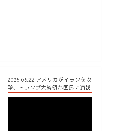
2025.06.22 アメリカがイランを攻
撃、トランプ大統領が国民に演説
動
画
プ
レ
ー