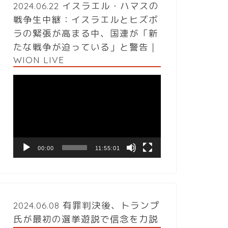
2024.06.22 イスラエル・ハマスの
戦争生中継：イスラエルとヒズボ
ラの緊張が高まる中、国連が「新
たな戦争が迫っている」と警告｜
WION LIVE
動
画
プ
レ
ー
ヤ
ー
00:00
11:55:01
2024.06.08 有罪判決後、トランプ
氏が最初の選挙遊説で信念を力説