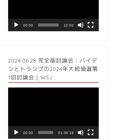
レ
ー
ヤ
ー
00:00
12:02
2024.06.28 完全版討論会：バイデ
ンとトランプの2024年大統領選第
1回討論会｜WSJ
動
画
プ
レ
ー
ヤ
ー
00:00
01:38:19