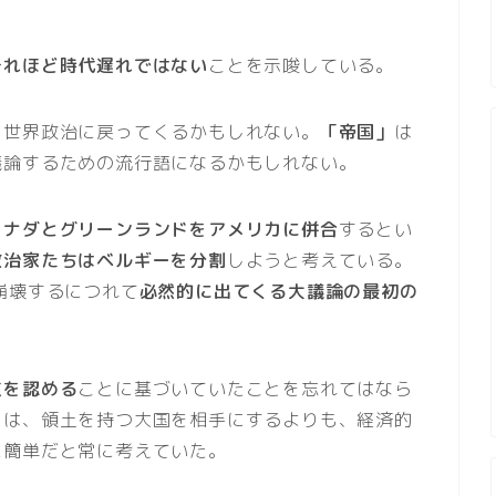
それほど時代遅れではない
ことを示唆している。
、世界政治に戻ってくるかもしれない。
「帝国」
は
議論するための流行語になるかもしれない。
カナダとグリーンランドをアメリカに併合
するとい
政治家たちはベルギーを分割
しようと考えている。
崩壊するにつれて
必然的に出てくる大議論の最初の
立を認める
ことに基づいていたことを忘れてはなら
カは、領土を持つ大国を相手にするよりも、経済的
に簡単だと常に考えていた。