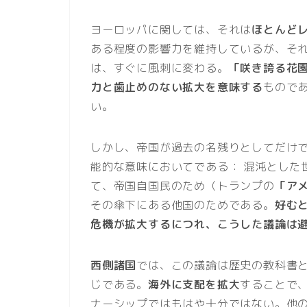
ヨーロッパに関しては、それは
ほとんど
ある程度の影響力を維持しているが、それ
は、すぐに風刺に変わる。
「咲き誇る花
力と歯止めのない拡大を意味する
もので
い。
しかし、帝国が過去の名残りとしてだけ
能的な意味においてである： 混沌とした
て、帝国自国民のため（トランプの
「ア
その傘下にある他国のためである。
好む
危機が拡大するにつれ、こうした議論は
西側諸国
では、この議論は歴史の教科書
じである。
海外に支配を拡大
することで
ナーシップではもはや十分ではない。他