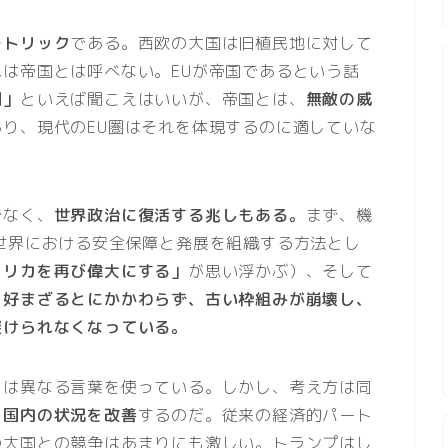
レトリック
である。西欧の大国は旧植民地に対して
は帝国とは呼べない。EUが帝国であるという話
園」
といえば聞こえはいいが、帝国とは、
無敵の威
あり、現代のEU圏はそれを体現するのに適していな
でなく、
世界政治に復活する兆しもある。
まず、機
世界における安全保障と発展を組織する方法とし
メリカを再び偉大にする」
が思い浮かぶ）、そして
と好まざるとにかかわらず、古い枠組みが崩壊し、
避けられなくなっている。
とは異なる言葉を使っている。しかし、考え方は同
、
国内の状況を改善
するのだ。従来の経済的パート
の大国との競争はあまりにも激しい。トランプはし