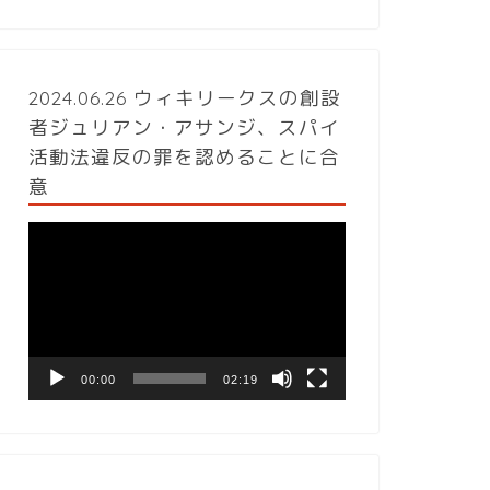
2024.06.26 ウィキリークスの創設
者ジュリアン・アサンジ、スパイ
活動法違反の罪を認めることに合
意
動
画
プ
レ
ー
ヤ
ー
00:00
02:19