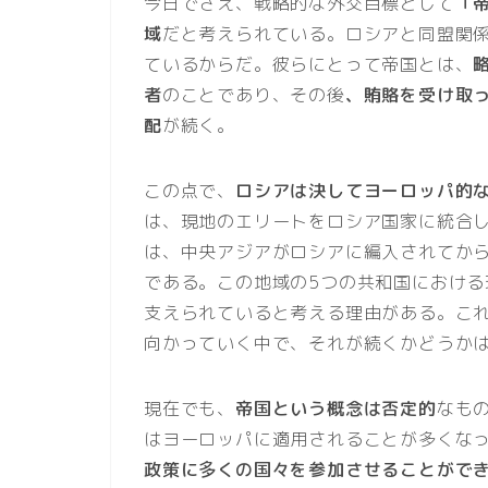
今日でさえ、戦略的な外交目標として
「
域
だと考えられている。ロシアと同盟関
ているからだ。彼らにとって帝国とは、
者
のことであり、その後
、賄賂を受け取
配
が続く。
この点で、
ロシアは決してヨーロッパ的
は、現地のエリートをロシア国家に統合
は、中央アジアがロシアに編入されてか
である。この地域の5つの共和国における
支えられていると考える理由がある。こ
向かっていく中で、それが続くかどうか
現在でも、
帝国という概念は否定的
なも
はヨーロッパに適用されることが多くな
政策に多くの国々を参加させることがで