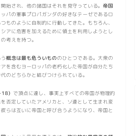
て開始され、他の諸国はそれを見守っている。
帝国
ロッパの軍事プロパガンダの好きなテーゼであるロ
いつものように自制的に行動してきた。もちろん、
ロシアに危害を加えるために領土を利用しようとし
自の考えを持つ。
いう
概念は最も危ういもの
のひとつである。大衆の
シアを含むヨーロッパの老朽化した帝国が自分たち
時代のどちらかと結びつけられている。
-18）
で頂点に達し、事実上すべての帝国が物理的
義を否定していたアメリカと、ソ連として生まれ変
て彼らは互いに帝国と呼び合うようになり、帝国と
。