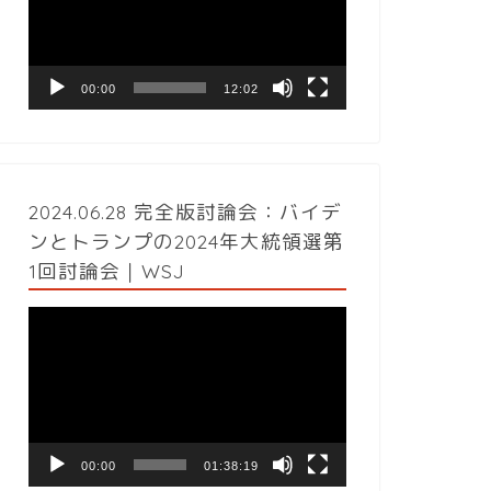
レ
ー
ヤ
ー
00:00
12:02
2024.06.28 完全版討論会：バイデ
ンとトランプの2024年大統領選第
1回討論会｜WSJ
動
画
プ
レ
ー
ヤ
ー
00:00
01:38:19