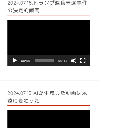
2024.07.15.トランプ暗殺未遂事件
の決定的瞬間
動
画
プ
レ
ー
ヤ
ー
00:00
06:14
2024.07.13 AIが生成した動画は永
遠に変わった
動
画
プ