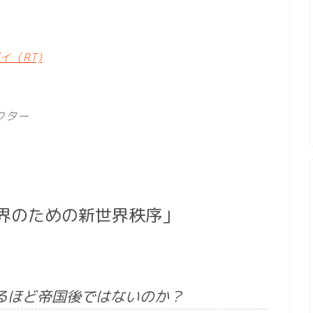
（RT)
クター
界のための新世界秩序」
るほど帝国後ではないのか？