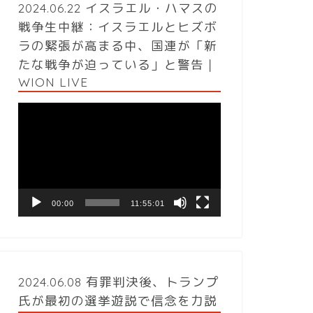
2024.06.22 イスラエル・ハマスの
戦争生中継：イスラエルとヒズボ
ラの緊張が高まる中、国連が「新
たな戦争が迫っている」と警告｜
WION LIVE
動
画
プ
レ
ー
ヤ
ー
00:00
11:55:01
2024.06.08 有罪判決後、トランプ
氏が最初の選挙遊説で信念を力説