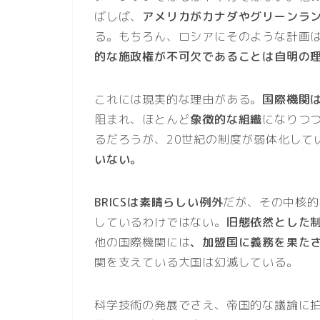
ばしば、
アメリカがカナダやグリーンラ
る。もちろん、ロシアにそのような計画
的な施政権が不可欠であることは自明の
これには現実的な理由がある。
国際機関
阻まれ、ほとんど
象徴的な組織
になりつ
るだろうが、20世紀の制度が弱体化して
いない。
BRICSは素晴らしい例外
だが、その中核的
しているわけではない。
旧態依然とした制
他の国際機関には
、加盟国に義務を果た
関を支えている大国は幻滅している。
科学技術の発展でさえ、帝国的な議論に拍