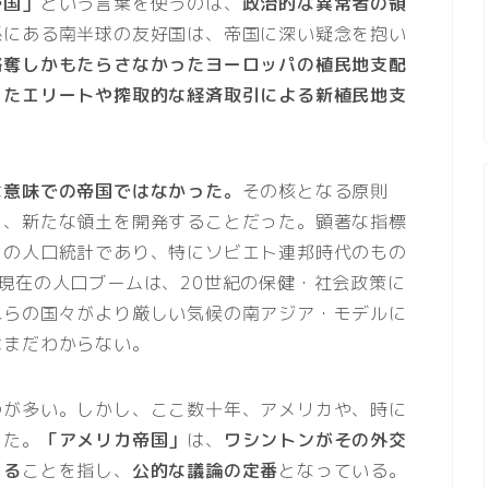
帝国」
という言葉を使うのは、
政治的な異常者の領
係にある南半球の友好国は、帝国に深い疑念を抱い
略奪しかもたらさなかったヨーロッパの植民地支配
ったエリートや搾取的な経済取引による新植民地支
な意味での帝国ではなかった。
その核となる原則
し、新たな領土を開発することだった。顕著な指標
らの人口統計であり、特にソビエト連邦時代のもの
現在の人口ブームは、20世紀の保健・社会政策に
れらの国々がより厳しい気候の南アジア・モデルに
はまだわからない。
のが多い。しかし、ここ数十年、アメリカや、時に
った。
「アメリカ帝国」
は、
ワシントンがその外交
きる
ことを指し、
公的な議論の定番
となっている。