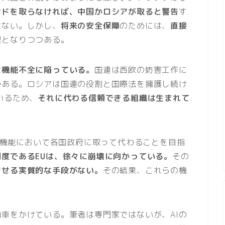
ンドを取らなければ、中国かロシアが取ると警告
す
はない。しかし、
将来の安全保障
のためには、
直接
理
となりつつある。
は機能不全に陥っている。
国連は西欧の妨害工作に
つある。ロシアは国連の役割と国際法を擁護し続け
いるため、
それに代わる信頼できる組織は生まれて
機能において各国政府に取って代わることを目指
度であるEUは、徐々に崩壊に向かっている。
その
させる実質的な手段がない。
その結果、これらの機
車をかけている。筆者は専門家ではないが、AIの