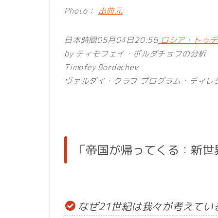
Photo：
出典元
日本時間05月04日20:56
ロシア・トゥデイ
by ティモフェイ・ボルダチョフの分析
Timofey Bordachev
ヴァルダイ・クラブ プログラム・ディレ
「帝国が帰ってくる：新世
なぜ21世紀は我々が考えてい