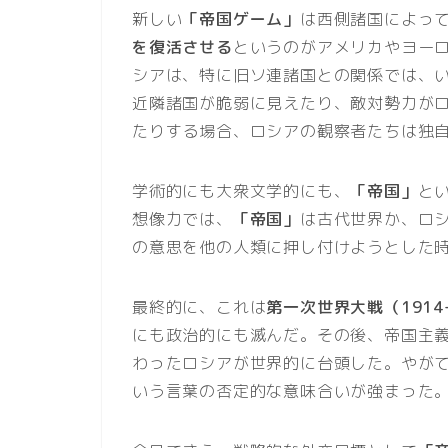
新しい
「帝国ゲーム」
は西側諸国によっ
を復活させる
というのがアメリカやヨー
シアは、特に旧ソ連諸国との関係では、
近隣諸国が脆弱に見えたり、敵対勢力が
たりする場合、ロシアの観察者たちは独
学術的にも大衆文学的にも、
「帝国」
と
想像力では、
「帝国」
は古代世界か、ロ
の意思を他の人類に押し付けようとした
最終的に、これは
第一次世界大戦（1914
にも政治的にも滅んだ。その後、帝国主
わったロシアが世界的に台頭した。やが
いう言葉の否定的な意味合いが強まった