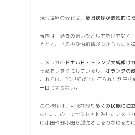
現代世界の変化は、
帝国秩序が道徳的に
帝国は、過去の暗い影としてだけでなく
やがて、世界の政治組織が向かう方向を
アメリカの
ドナルド・トランプ大統領
は
う話をしきりにしているし、
オランダの
これらは、20世紀後半に作られた秩序が
一口
にすぎない。
この秩序は、可能な限り
多くの民族に独
ない。このコンセプトを推進したアメリ
に小国や弱小国を服従させる方がはるか