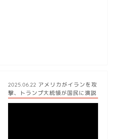
2025.06.22 アメリカがイランを攻
撃、トランプ大統領が国民に演説
動
画
プ
レ
ー