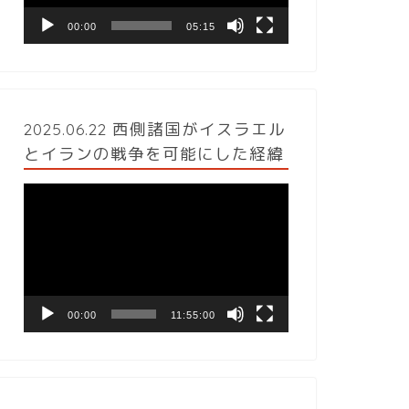
ヤ
ー
00:00
05:15
2025.06.22 西側諸国がイスラエル
とイランの戦争を可能にした経緯
動
画
プ
レ
ー
ヤ
ー
00:00
11:55:00