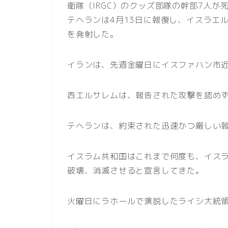
衛隊（IRGC）のクッズ部隊の幹部7人
テヘランは4月13日に報復し、イスラエ
を発射した。
イランは、先週金曜日にイスファハン市
西エルサレムは、報告された攻撃を認め
テヘランは、約束された迅速かつ厳しい
イスラム共和国はこれまで何度も、イス
破壊、消滅させると宣言してきた。
火曜日にラホールで演説したライシ大統