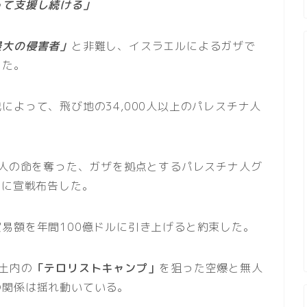
って支援し続ける」
最大の侵害者」
と非難し、イスラエルによるガザで
した。
によって、飛び地の34,000人以上のパレスチナ人
ル人の命を奪った、ガザを拠点とするパレスチナ人グ
スに宣戦布告した。
易額を年間100億ドルに引き上げると約束した。
土内の
「テロリストキャンプ」
を狙った空爆と無人
の関係は揺れ動いている。