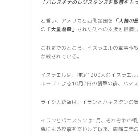
「パレスチナのレジスタンスを敬意をも
と誓い、アメリカと西側諸国を
「人権の
の
「大量虐殺」
された側への支援を指摘
これまでのところ、イスラエルの軍事作戦
が殺されている。
イスラエルは、推定1200人のイスラエ
ループによる10月7日の襲撃の後、ハマ
ライシ大統領は、イランとパキスタンの貿
イランとパキスタンは1月、それぞれの領
機による攻撃を交わして以来、両隣国間