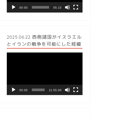
ヤ
ー
00:00
05:15
2025.06.22 西側諸国がイスラエル
とイランの戦争を可能にした経緯
動
画
プ
レ
ー
ヤ
ー
00:00
11:55:00