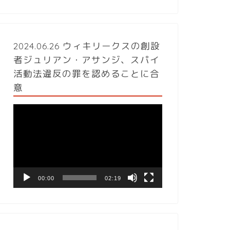
2024.06.26 ウィキリークスの創設
者ジュリアン・アサンジ、スパイ
活動法違反の罪を認めることに合
意
動
画
プ
レ
ー
ヤ
ー
00:00
02:19