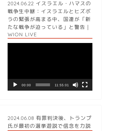
2024.06.22 イスラエル・ハマスの
戦争生中継：イスラエルとヒズボ
ラの緊張が高まる中、国連が「新
たな戦争が迫っている」と警告｜
WION LIVE
動
画
プ
レ
ー
ヤ
ー
00:00
11:55:01
2024.06.08 有罪判決後、トランプ
氏が最初の選挙遊説で信念を力説