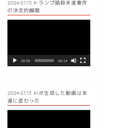
2024.07.15.トランプ暗殺未遂事件
の決定的瞬間
動
画
プ
レ
ー
ヤ
ー
00:00
06:14
2024.07.13 AIが生成した動画は永
遠に変わった
動
画
プ