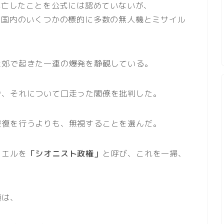
が死亡したことを公式には認めていないが、
ル国内のいくつかの標的に多数の無人機とミサイル
近郊で起きた一連の爆発を静観している。
ず、それについて口走った閣僚を批判した。
報復を行うよりも、無視することを選んだ。
ラエルを
「シオニスト政権」
と呼び、これを一掃、
領は、