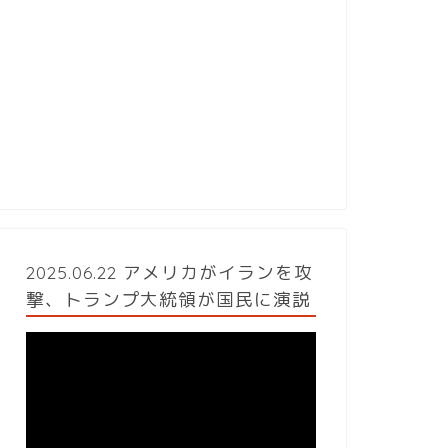
2025.06.22 アメリカがイランを攻
撃、トランプ大統領が国民に演説
動
画
プ
レ
ー