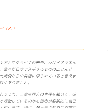
（RT)
シアとウクライナの紛争、及びイスラエル
、我々が日本で入手するもののほとんど
支持側からの発信に限られていると言えま
なくありません。
あっても、当事者両方の主張を聞いて、彼
で行動しているのかを読者が客観的に自己
と思います。特に、我が国の外交に関連す