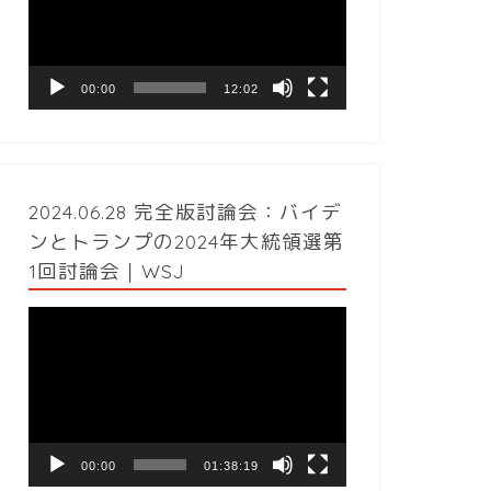
レ
ー
ヤ
ー
00:00
12:02
2024.06.28 完全版討論会：バイデ
ンとトランプの2024年大統領選第
1回討論会｜WSJ
動
画
プ
レ
ー
ヤ
ー
00:00
01:38:19