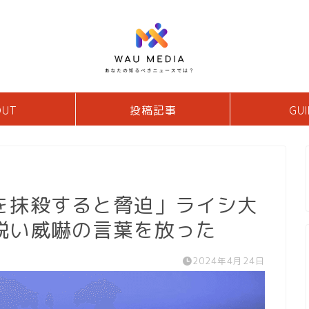
OUT
投稿記事
GUI
を抹殺すると脅迫」ライシ大
鋭い威嚇の言葉を放った
2024年4月24日