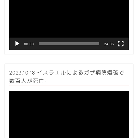
レ
ー
ヤ
ー
00:00
24:05
2023.10.18 イスラエルによるガザ病院爆破で
数百人が死亡。
動
画
プ
レ
ー
ヤ
ー