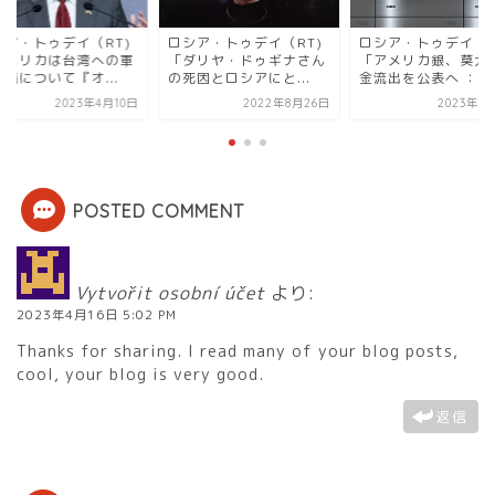
シア・トゥデイ（RT)
ロシア・トゥデイ（RT)
ロシア・トゥデイ（R
ダリヤ・ドゥギナさん
「アメリカ銀、莫大な預
「アメリカは台湾へ
因とロシアにと...
金流出を公表へ ：...
隊配備について『オ..
2022年8月26日
2023年4月14日
2023年4
POSTED COMMENT
Vytvořit osobní účet
より:
2023年4月16日 5:02 PM
Thanks for sharing. I read many of your blog posts,
cool, your blog is very good.
返信