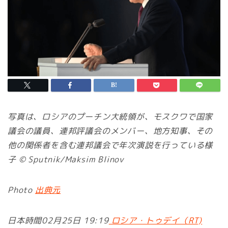
写真は、ロシアのプーチン大統領が、モスクワで国家
議会の議員、連邦評議会のメンバー、地方知事、その
他の関係者を含む連邦議会で年次演説を行っている様
子 © Sputnik/Maksim Blinov
Photo
出典元
日本時間02月25日 19:19
ロシア・トゥデイ（RT)