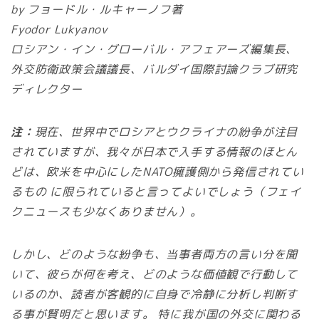
by フョードル・ルキャーノフ著
Fyodor Lukyanov
ロシアン・イン・グローバル・アフェアーズ編集長、
外交防衛政策会議議長、バルダイ国際討論クラブ研究
ディレクター
注：
現在、世界中でロシアとウクライナの紛争が注目
されていますが、我々が日本で入手する情報のほとん
どは、欧米を中心にしたNATO擁護側から発信されてい
るもの に限られていると言ってよいでしょう（フェイ
クニュースも少なくありません）。
しかし、どのような紛争も、当事者両方の言い分を聞
いて、彼らが何を考え、どのような価値観で行動して
いるのか、読者が客観的に自身で冷静に分析し判断す
る事が賢明だと思います。 特に我が国の外交に関わる