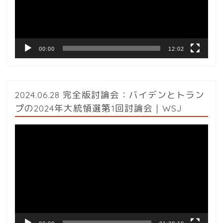
ヤ
ー
00:00
12:02
2024.06.28 完全版討論会：バイデンとトラン
プの2024年大統領選第1回討論会｜WSJ
動
画
プ
レ
ー
ヤ
ー