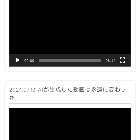
動
画
プ
レ
ー
ヤ
ー
00:00
06:14
2024.07.13 AIが生成した動画は永遠に変わっ
た
動
画
プ
レ
ー