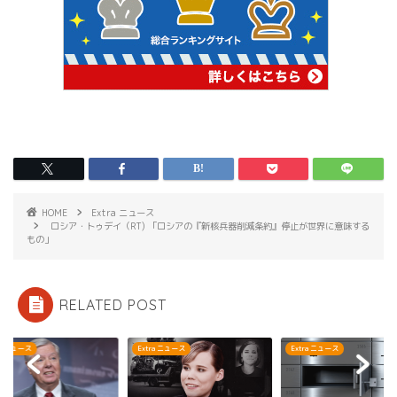
HOME
Extra ニュース
ロシア・トゥデイ（RT) 「ロシアの『新核兵器削減条約』停止が世界に意味する
もの」
RELATED POST
ra ニュース
Extra ニュース
Extra ニュース