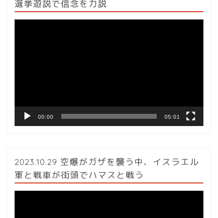
選挙遊説で信念を力説
動
画
プ
レ
ー
ヤ
ー
00:00
05:01
2023.10.29 空爆がガザを襲う中、イスラエル
軍と戦車が街頭でハマスと戦う
動
画
プ