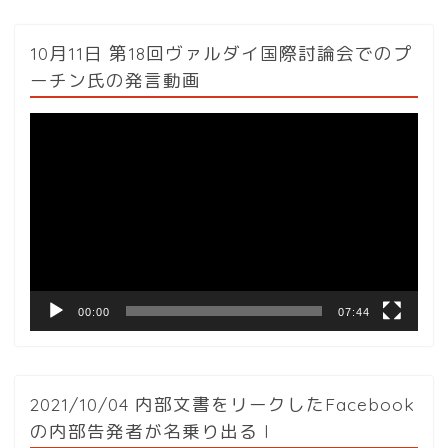
10月11日 第18回ヴァルダイ国際討論会でのプ
ーチン氏の発言動画
動
画
プ
レ
ー
ヤ
ー
00:00
07:44
2021/10/04 内部文書をリークしたFacebook
の内部告発者が名乗り出る l