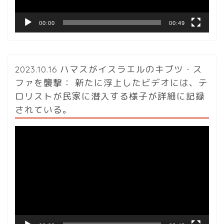
00:00
00:49
2023.10.16 ハマスがイスラエルのキブツ・ス
ファを襲撃： 新たに浮上したビデオには、テ
ロリストが民家に潜入する様子が詳細に記録
されている。
動
画
プ
レ
ー
ヤ
ー