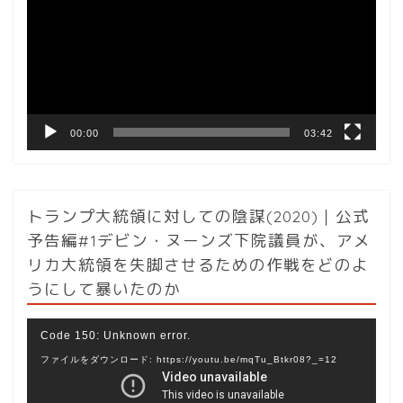
プ
レ
ー
ヤ
ー
00:00
03:42
トランプ大統領に対しての陰謀(2020)｜公式
予告編#1デビン・ヌーンズ下院議員が、アメ
リカ大統領を失脚させるための作戦をどのよ
うにして暴いたのか
動
Code 150: Unknown error.
画
ファイルをダウンロード: https://youtu.be/mqTu_Btkr08?_=12
プ
レ