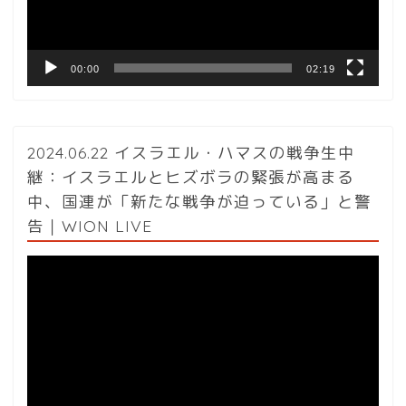
ー
00:00
02:19
2024.06.22 イスラエル・ハマスの戦争生中
継：イスラエルとヒズボラの緊張が高まる
中、国連が「新たな戦争が迫っている」と警
告｜WION LIVE
動
画
プ
レ
ー
ヤ
ー