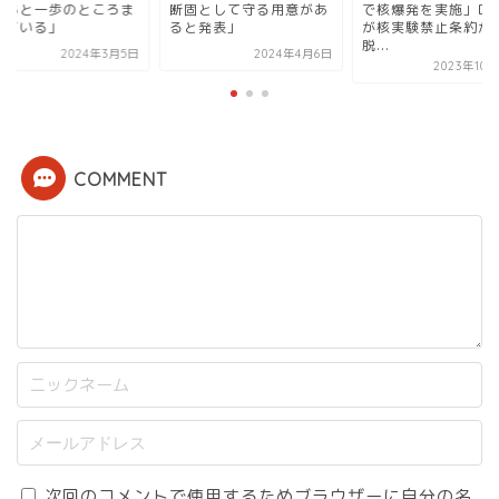
、あと一歩のところま
断固として守る用意があ
で核爆発を実施」ロ
来ている」
ると発表」
が核実験禁止条約か
脱...
2024年3月5日
2024年4月6日
2023年10
COMMENT
次回のコメントで使用するためブラウザーに自分の名