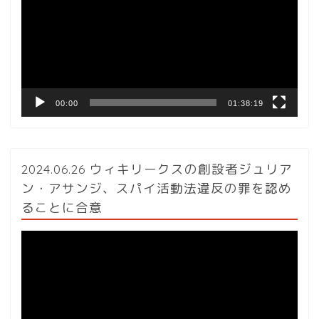
レ
ー
ヤ
ー
00:00
01:38:19
2024.06.26 ウィキリークスの創設者ジュリア
ン・アサンジ、スパイ活動法違反の罪を認め
ることに合意
動
画
プ
レ
ー
ヤ