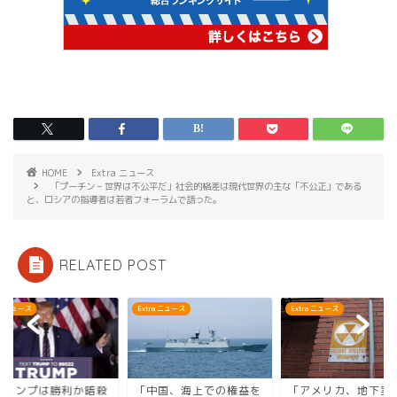
HOME
Extra ニュース
「プーチン – 世界は不公平だ」社会的格差は現代世界の主な「不公正」である
と、ロシアの指導者は若者フォーラムで語った。
RELATED POST
ra ニュース
Extra ニュース
Extra ニュース
トランプは勝利か暗殺
「中国、海上での権益を
「アメリカ、地下実