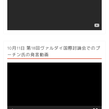
ー
ヤ
ー
10月11日 第18回ヴァルダイ国際討論会でのプ
ーチン氏の発言動画
動
画
プ
レ
ー
ヤ
ー