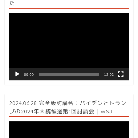
た
動
画
プ
レ
ー
ヤ
ー
00:00
12:02
2024.06.28 完全版討論会：バイデンとトラン
プの2024年大統領選第1回討論会｜WSJ
動
画
プ