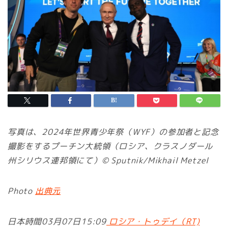
写真は、2024年世界青少年祭（WYF）の参加者と記念
撮影をするプーチン大統領（ロシア、クラスノダール
州シリウス連邦領にて）© Sputnik/Mikhail Metzel
Photo
出典元
日本時間03月07日15:09
ロシア・トゥデイ（RT)