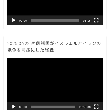
ヤ
ー
00:00
05:15
2025.06.22 西側諸国がイスラエルとイランの
戦争を可能にした経緯
動
画
プ
レ
ー
ヤ
ー
00:00
11:55:00