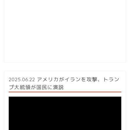
2025.06.22 アメリカがイランを攻撃、トラン
プ大統領が国民に演説
動
画
プ
レ
ー