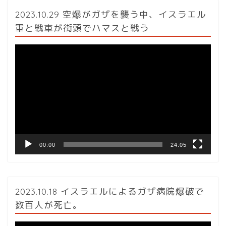
2023.10.29 空爆がガザを襲う中、イスラエル
軍と戦車が街頭でハマスと戦う
動
画
プ
レ
ー
ヤ
ー
00:00
24:05
2023.10.18 イスラエルによるガザ病院爆破で
数百人が死亡。