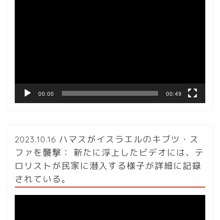
動
画
プ
レ
ー
ヤ
ー
00:00
00:49
2023.10.16 ハマスがイスラエルのキブツ・ス
ファを襲撃： 新たに浮上したビデオには、テ
ロリストが民家に潜入する様子が詳細に記録
されている。
動
画