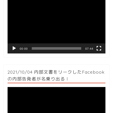
動
画
プ
レ
ー
ヤ
ー
00:00
07:44
2021/10/04 内部文書をリークしたFacebook
の内部告発者が名乗り出る l
動
画
プ
レ
ー