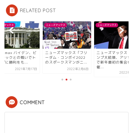
RELATED POST
ーズマックス
ニューズマックス
ニューズマックス
wsmax バイデン、ビ
ニューズマックス「フリ
ニューズマックス「
グテックとの戦いでト
ーダム・コンボイ2022
ンプ大統領、アリゾ
プに勝利をも...
のスポークスマンがニ...
で新年最初の集会を
催...
2021年7月17日
2022年2月6日
2022年1
COMMENT