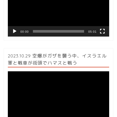
ー
ヤ
ー
00:00
05:01
2023.10.29 空爆がガザを襲う中、イスラエル
軍と戦車が街頭でハマスと戦う
動
画
プ
レ
ー
ヤ
ー