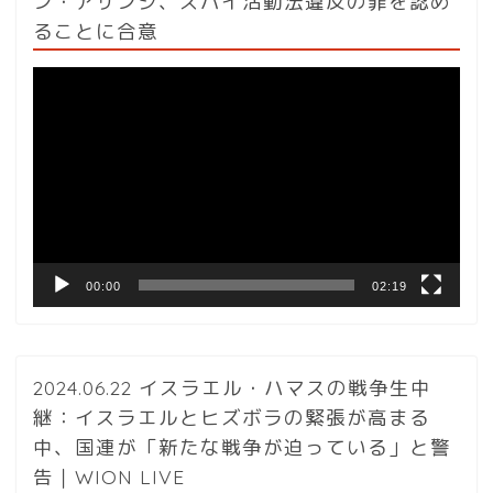
ン・アサンジ、スパイ活動法違反の罪を認め
ることに合意
動
画
プ
レ
ー
ヤ
ー
00:00
02:19
2024.06.22 イスラエル・ハマスの戦争生中
継：イスラエルとヒズボラの緊張が高まる
中、国連が「新たな戦争が迫っている」と警
告｜WION LIVE