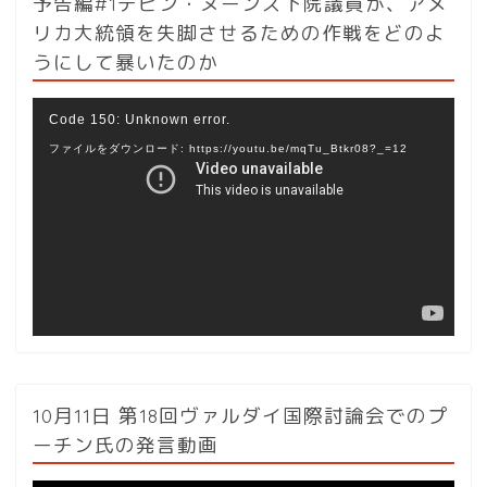
予告編#1デビン・ヌーンズ下院議員が、アメ
リカ大統領を失脚させるための作戦をどのよ
うにして暴いたのか
動
Code 150: Unknown error.
画
ファイルをダウンロード: https://youtu.be/mqTu_Btkr08?_=12
プ
レ
ー
ヤ
ー
10月11日 第18回ヴァルダイ国際討論会でのプ
ーチン氏の発言動画