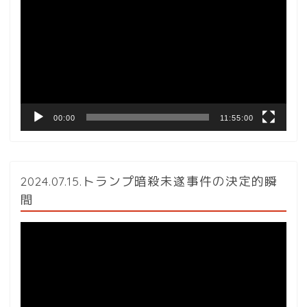
画
プ
レ
ー
ヤ
ー
00:00
11:55:00
2024.07.15.トランプ暗殺未遂事件の決定的瞬
間
動
画
プ
レ
ー
ヤ