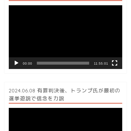
動
画
プ
レ
ー
ヤ
ー
00:00
11:55:01
2024.06.08 有罪判決後、トランプ氏が最初の
選挙遊説で信念を力説
動
画
プ
レ