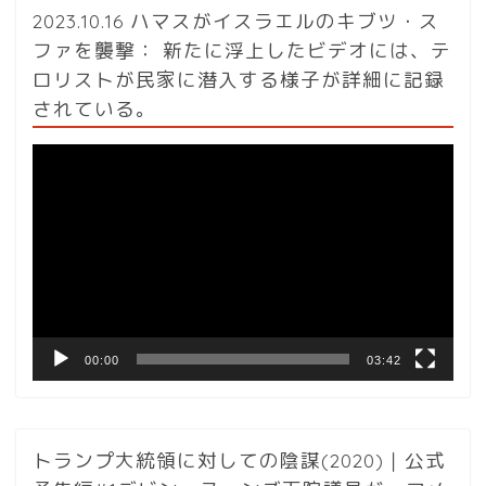
2023.10.16 ハマスがイスラエルのキブツ・ス
ファを襲撃： 新たに浮上したビデオには、テ
ロリストが民家に潜入する様子が詳細に記録
されている。
動
画
プ
レ
ー
ヤ
ー
00:00
03:42
トランプ大統領に対しての陰謀(2020)｜公式