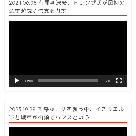
2024.06.08 有罪判決後、トランプ氏が最初の
選挙遊説で信念を力説
動
画
プ
レ
ー
ヤ
ー
00:00
05:01
2023.10.29 空爆がガザを襲う中、イスラエル
軍と戦車が街頭でハマスと戦う
動