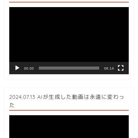
動
画
プ
レ
ー
ヤ
ー
00:00
06:14
2024.07.13 AIが生成した動画は永遠に変わっ
た
動
画
プ