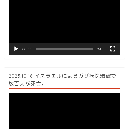
画
プ
レ
ー
ヤ
ー
00:00
24:05
2023.10.18 イスラエルによるガザ病院爆破で
数百人が死亡。
動
画
プ
レ
ー
ヤ