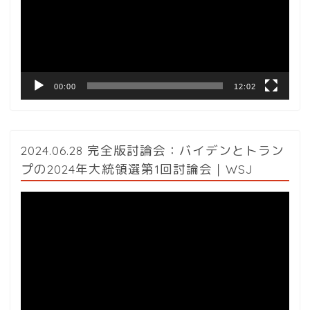
レ
ー
ヤ
ー
00:00
12:02
2024.06.28 完全版討論会：バイデンとトラン
プの2024年大統領選第1回討論会｜WSJ
動
画
プ
レ
ー
ヤ
ー