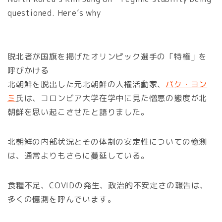
questioned. Here’s why
脱北者が国旗を掲げたオリンピック選手の「特権」を
呼びかける
北朝鮮を脱出した元北朝鮮の人権活動家、
パク・ヨン
ミ
氏は、コロンビア大学在学中に見た憎悪の態度が北
朝鮮を思い起こさせたと語りました。
北朝鮮の内部状況とその体制の安定性についての憶測
は、通常よりもさらに蔓延している。
食糧不足、COVIDの発生、政治的不安定さの報告は、
多くの憶測を呼んでいます。