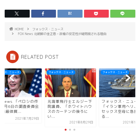
HOME
フォックス・ニュース
FOX News 北朝鮮の金正恩 – 政権の安定性が疑問視される理由
RELATED POST
ックス・ニュース
フォックス・ニュース
フォックス・ニュース
X News 「ペロシの作
元海軍飛行士エルジー下
フォックス・ニュー
た1月6日の調査委員会
院議員、「ホワイトハウ
「イラン軍用ヘリ、
隠蔽体質...
スのカーテンの後ろに
セックス空母に急接
い...
る...
2021年7月29日
2021年8月29日
2021年11