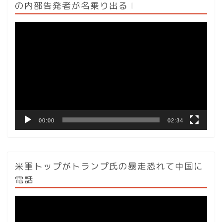
の内部告発者が名乗り出る l
動
画
プ
レ
ー
ヤ
ー
00:00
02:34
米軍トップがトランプ氏の暴走恐れて中国に
電話
動
画