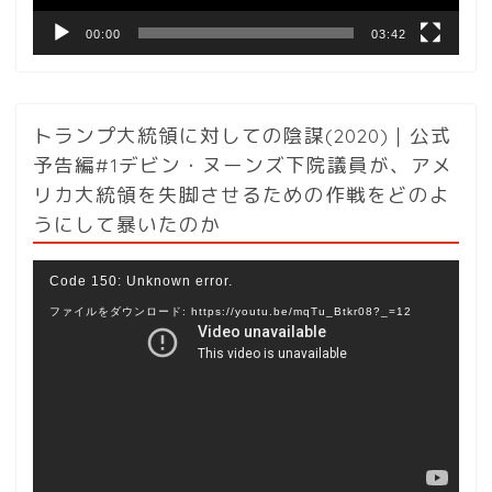
00:00
03:42
トランプ大統領に対しての陰謀(2020)｜公式
予告編#1デビン・ヌーンズ下院議員が、アメ
リカ大統領を失脚させるための作戦をどのよ
うにして暴いたのか
動
Code 150: Unknown error.
画
ファイルをダウンロード: https://youtu.be/mqTu_Btkr08?_=12
プ
レ
ー
ヤ
ー