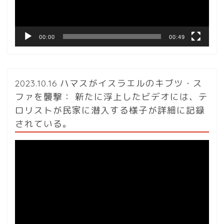
ー
00:00
00:49
2023.10.16 ハマスがイスラエルのキブツ・ス
ファを襲撃： 新たに浮上したビデオには、テ
ロリストが民家に潜入する様子が詳細に記録
されている。
動
画
プ
レ
ー
ヤ
ー