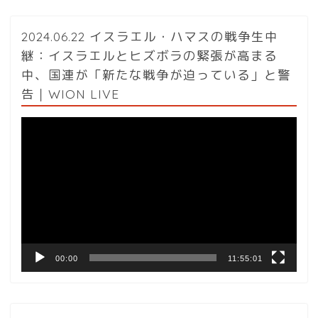
2024.06.22 イスラエル・ハマスの戦争生中
継：イスラエルとヒズボラの緊張が高まる
中、国連が「新たな戦争が迫っている」と警
告｜WION LIVE
動
画
プ
レ
ー
ヤ
ー
00:00
11:55:01