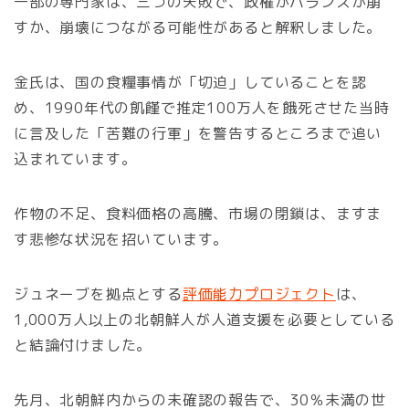
一部の専門家は、三つの失敗で、政権がバランスが崩
すか、崩壊につながる可能性があると解釈しました。
金氏は、国の食糧事情が「切迫」していることを認
め、1990年代の飢饉で推定100万人を餓死させた当時
に言及した「苦難の行軍」を警告するところまで追い
込まれています。
作物の不足、食料価格の高騰、市場の閉鎖は、ますま
す悲惨な状況を招いています。
ジュネーブを拠点とする
評価能力プロジェクト
は、
1,000万人以上の北朝鮮人が人道支援を必要としている
と結論付けました。
先月、北朝鮮内からの未確認の報告で、30％未満の世