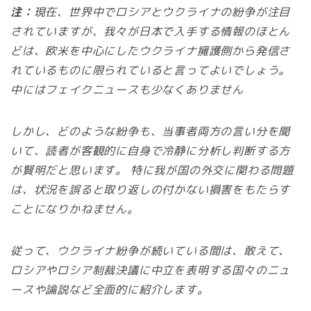
注：
現在、世界中でロシアとウクライナの紛争が注目
されていますが、我々が日本で入手する情報のほとん
どは、欧米を中心にしたウクライナ擁護側から発信さ
れているものに限られていると言ってよいでしょう。
中にはフェイクニュースも少なくありません
しかし、どのような紛争も、当事者両方の言い分を聞
いて、読者が客観的に自身で冷静に分析し判断する方
が賢明だと思います。 特に我が国の外交に関わる問題
は、状況を誤ると取り返しの付かない損害をもたらす
ことになりかねません。
従って、ウクライナ紛争が続いている間は、敢えて、
ロシアやロシア制裁決議に中立を表明する国々のニュ
ースや論説など全面的に紹介します。