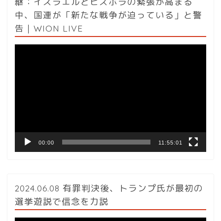
継：イスラエルとヒズボラの緊張が高まる
中、国連が「新たな戦争が迫っている」と警
告｜WION LIVE
動
画
プ
レ
ー
ヤ
ー
00:00
11:55:01
2024.06.08 有罪判決後、トランプ氏が最初の
選挙遊説で信念を力説