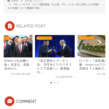
HOME
Extra ニュース
RIAノーボスチ・ロシア国際通信「米上院、ゼレンスキー氏と約束した450億ド
ルの支援について審議を中断」
RELATED POST
ra ニュース
Extra ニュース
Extra ニュース
金正恩氏とプーチン
ロイター「武田薬品工
「中国がBRICSを必
、今月末にウラジオス
業、Modernaワクチンの
する理由」北京は、
クで会談へ」 両首脳
汚染は『人為的ミス...
を続けるBRICS...
.
2021年10月1日
2024年10
2023年9月5日
COMMENT