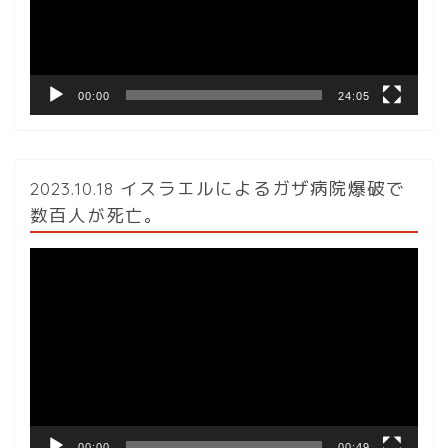
ヤ
ー
00:00
24:05
2023.10.18 イスラエルによるガザ病院爆破で
数百人が死亡。
動
画
プ
レ
ー
ヤ
ー
00:00
00:49