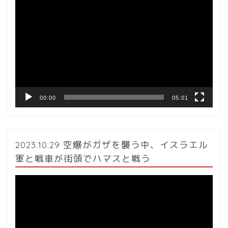
動
画
プ
レ
ー
ヤ
ー
00:00
05:01
2023.10.29 空爆がガザを襲う中、イスラエル
軍と戦車が街頭でハマスと戦う
動
画
プ
レ
ー