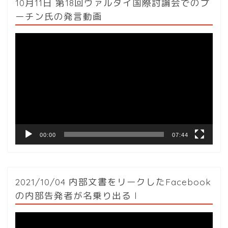
10月11日 第18回ヴァルダイ国際討論会でのプ
ーチン氏の発言動画
動
画
プ
レ
ー
ヤ
ー
00:00
07:44
2021/10/04 内部文書をリークしたFacebook
の内部告発者が名乗り出る l
動