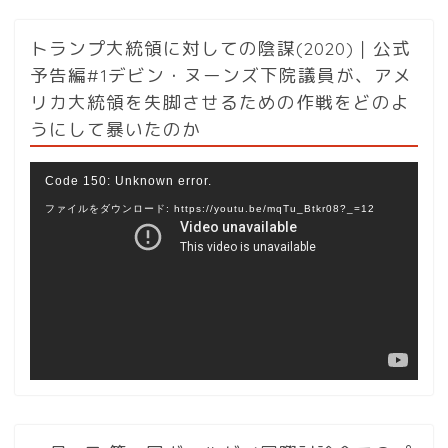
トランプ大統領に対しての陰謀(2020)｜公式
予告編#1デビン・ヌーンズ下院議員が、アメ
リカ大統領を失脚させるための作戦をどのよ
うにして暴いたのか
動
Code 150: Unknown error.
画
ファイルをダウンロード: https://youtu.be/mqTu_Btkr08?_=12
プ
レ
ー
ヤ
ー