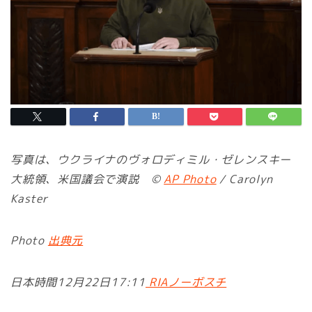
写真は、ウクライナのヴォロディミル・ゼレンスキー
大統領、米国議会で演説 ©
AP Photo
/ Carolyn
Kaster
Photo
出典元
日本時間12月22日17:11
RIAノーボスチ