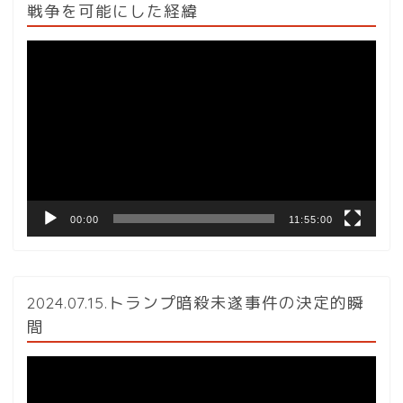
戦争を可能にした経緯
動
画
プ
レ
ー
ヤ
ー
00:00
11:55:00
2024.07.15.トランプ暗殺未遂事件の決定的瞬
間
動
画