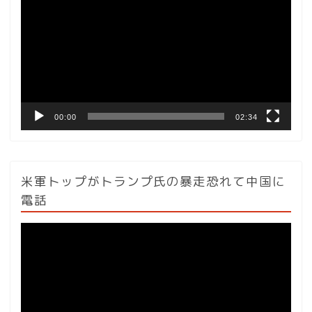
画
プ
レ
ー
ヤ
ー
00:00
02:34
米軍トップがトランプ氏の暴走恐れて中国に
電話
動
画
プ
レ
ー
ヤ