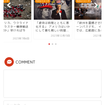
ra ニュース
Extra ニュース
Extra ニュース
虐待は時間とともに悪
「欧州を震撼させたグリ
「アメリカ、ウクラ
する」 アメリカはいか
ーンパスデモ、 イタリア
へのクラスター爆弾
して最も親しい同盟...
では、広範囲に及ぶワ...
を承認か」早ければ
週...
2023年12月13日
2021年11月4日
2023年7
COMMENT