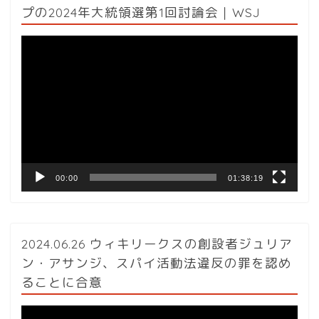
プの2024年大統領選第1回討論会｜WSJ
動
画
プ
レ
ー
ヤ
ー
00:00
01:38:19
2024.06.26 ウィキリークスの創設者ジュリア
ン・アサンジ、スパイ活動法違反の罪を認め
ることに合意
動