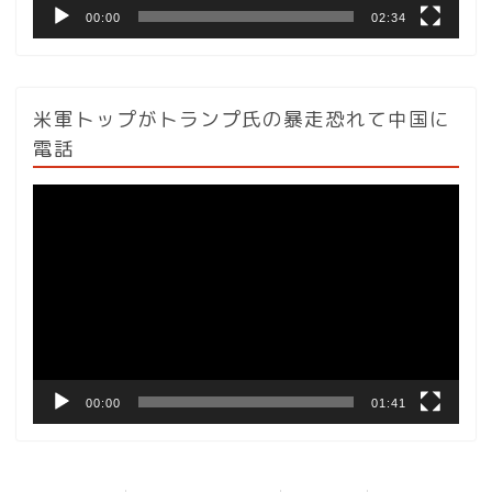
00:00
02:34
米軍トップがトランプ氏の暴走恐れて中国に
電話
動
画
プ
レ
ー
ヤ
ー
00:00
01:41