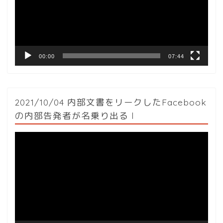
ー
ヤ
ー
00:00
07:44
2021/10/04 内部文書をリークしたFacebook
の内部告発者が名乗り出る l
動
画
プ
レ
ー
ヤ
ー