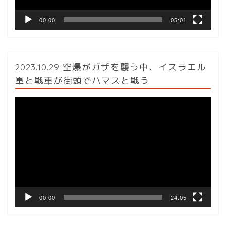
00:00
05:01
2023.10.29 空爆がガザを襲う中、イスラエル
軍と戦車が街頭でハマスと戦う
動
画
プ
レ
ー
ヤ
ー
00:00
24:05