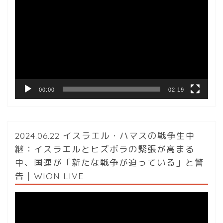
画
プ
レ
ー
ヤ
ー
00:00
02:19
2024.06.22 イスラエル・ハマスの戦争生中
継：イスラエルとヒズボラの緊張が高まる
中、国連が「新たな戦争が迫っている」と警
告｜WION LIVE
動
画
プ