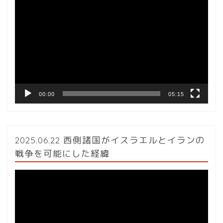
画
プ
レ
ー
ヤ
ー
00:00
05:15
2025.06.22 西側諸国がイスラエルとイランの
戦争を可能にした経緯
動
画
プ
レ
ー