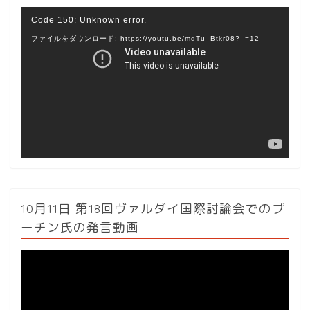
動
Code 150: Unknown error.
画
ファイルをダウンロード: https://youtu.be/mqTu_Btkr08?_=12
プ
レ
ー
ヤ
ー
10月11日 第18回ヴァルダイ国際討論会でのプ
ーチン氏の発言動画
動
画
プ
レ