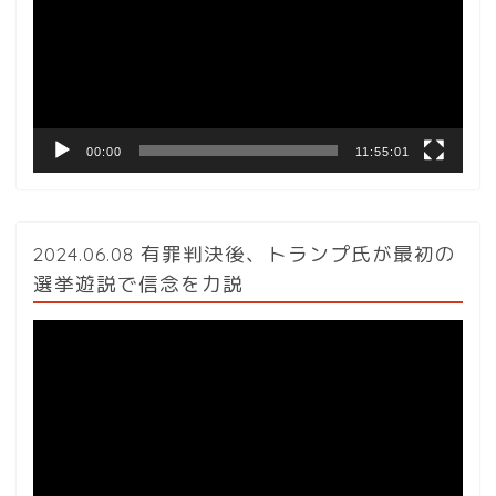
レ
ー
ヤ
ー
00:00
11:55:01
2024.06.08 有罪判決後、トランプ氏が最初の
選挙遊説で信念を力説
動
画
プ
レ
ー
ヤ
ー