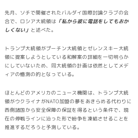
先月、ソチで開催されたバルダイ国際討論クラブの会
合で、ロシア大統領は
「私から彼に電話をしてもおか
しくない」
と述べた。
トランプ大統領がプーチン大統領とゼレンスキー大統
領に提案しようとしている和解案の詳細を一切明らか
にしていないため、同大統領の計画は依然としてメデ
ィアの憶測の的となっている。
ほとんどのアメリカのニュース機関は、トランプ大統
領がウクライナがNATO加盟の夢をあきらめる代わりに
西側諸国から安全保障の保証を得るという条件で、現
在の停戦ラインに沿った形で紛争を凍結させることを
推進するだろうと予測している。