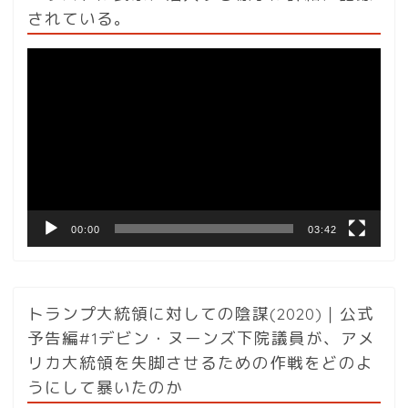
されている。
動
画
プ
レ
ー
ヤ
ー
00:00
03:42
トランプ大統領に対しての陰謀(2020)｜公式
予告編#1デビン・ヌーンズ下院議員が、アメ
リカ大統領を失脚させるための作戦をどのよ
うにして暴いたのか