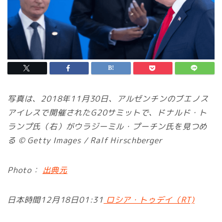
写真は、2018年11月30日、アルゼンチンのブエノス
アイレスで開催されたG20サミットで、ドナルド・ト
ランプ氏（右）がウラジーミル・プーチン氏を見つめ
る © Getty Images / Ralf Hirschberger
Photo：
出典元
日本時間12月18日01:31
ロシア・トゥデイ（RT)