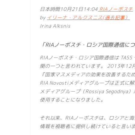
日本時間10月21日14:04
RIAノーボスチ
by
イリーナ・アルクスニス(過去記事）
Irina Alksnis
「RIAノーボスチ・ロシア国際通信に
RIAノーボスチ・ロシア国際通信は TASS 
関の一つと言われています。 2013年1
『国家マスメディアの効果を改善するた
RIA Novostiメディアグループは正
メディアグループ（Rossiya Segod
使用することになりました。
それ以来、RIAノーボスチは、ロシアと
情報を視聴者に提供し続けていると言い