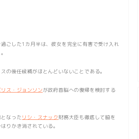
で過ごした1カ月半は、彼女を完全に有害で受け入れ
た。
ラスの後任候補がほとんどいないことである。
ボリス・ジョンソン
が政府首脳への復帰を検討する
場となった
リシ・スナック
財務大臣も徹底して脇を
やはりかき消されている。