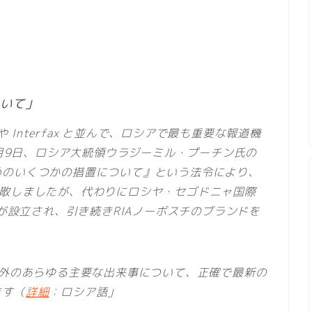
ついて」
や Interfax と並んで、ロシアで最も重要な報道機
2月9日、ロシア大統領ウラジーミル・プーチン氏の
めのいくつかの措置について』という法令により、
式に解散しましたが、代わりにロシヤ・セゴドニャ国際
nya）が設立され、引き続きRIAノーボスチのブランドを
海外のあらゆる主要な出来事について、正確で最新の
ます（
詳細
：ロシア語」