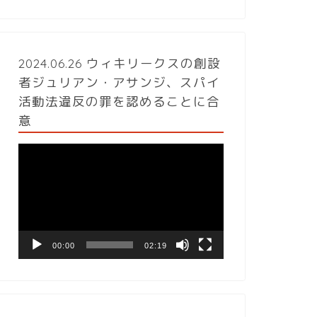
2024.06.26 ウィキリークスの創設
者ジュリアン・アサンジ、スパイ
活動法違反の罪を認めることに合
意
動
画
プ
レ
ー
ヤ
ー
00:00
02:19