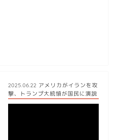
2025.06.22 アメリカがイランを攻
撃、トランプ大統領が国民に演説
動
画
プ
レ
ー