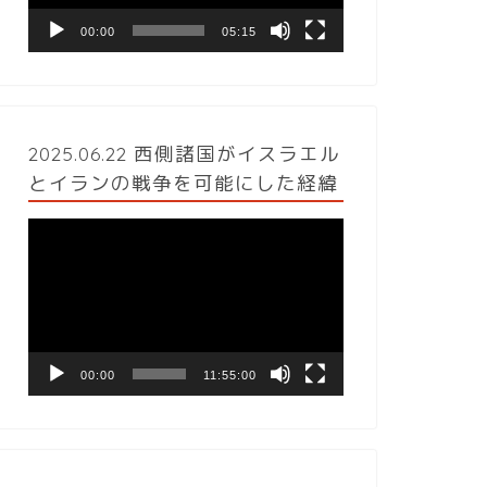
ヤ
ー
00:00
05:15
2025.06.22 西側諸国がイスラエル
とイランの戦争を可能にした経緯
動
画
プ
レ
ー
ヤ
ー
00:00
11:55:00