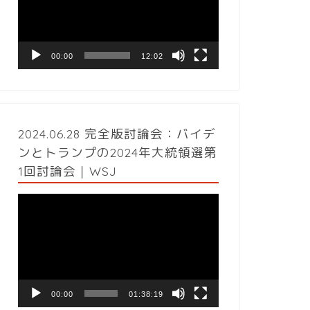
レ
ー
ヤ
ー
00:00
12:02
2024.06.28 完全版討論会：バイデ
ンとトランプの2024年大統領選第
1回討論会｜WSJ
動
画
プ
レ
ー
ヤ
ー
00:00
01:38:19