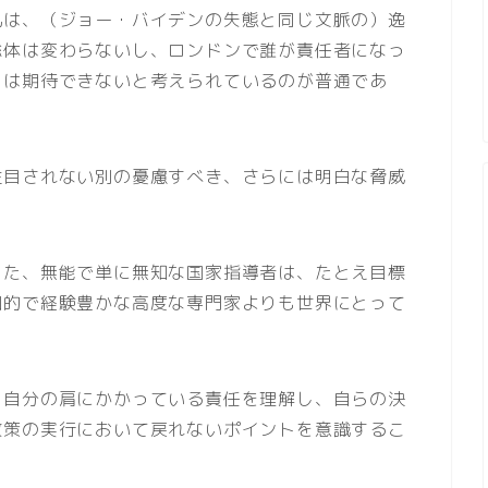
乱は、（ジョー・バイデンの失態と同じ文脈の）逸
総体は変わらないし、ロンドンで誰が責任者になっ
とは期待できないと考えられているのが普通であ
注目されない別の憂慮すべき、さらには明白な脅威
した、無能で単に無知な国家指導者は、たとえ目標
知的で経験豊かな高度な専門家よりも世界にとって
、自分の肩にかかっている責任を理解し、自らの決
政策の実行において戻れないポイントを意識するこ