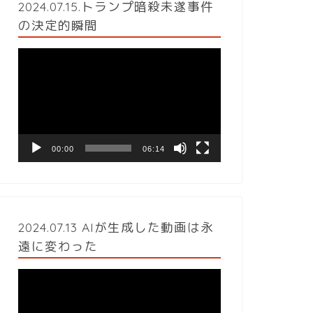
2024.07.15.トランプ暗殺未遂事件
の決定的瞬間
動
画
プ
レ
ー
ヤ
ー
00:00
06:14
2024.07.13 AIが生成した動画は永
遠に変わった
動
画
プ