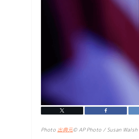
Photo
出典元
© AP Photo / Susan Walsh