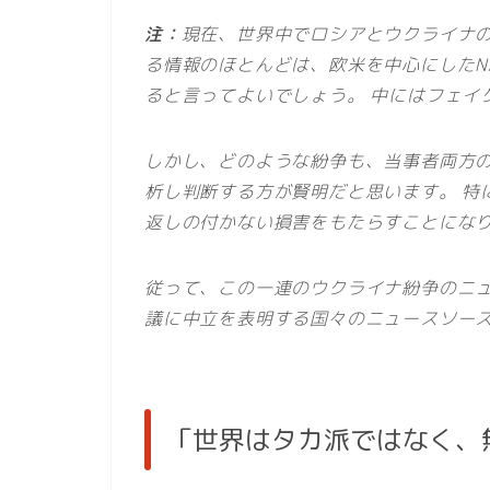
注：
現在、世界中でロシアとウクライナ
る情報のほとんどは、欧米を中心にしたN
ると言ってよいでしょう。 中にはフェイ
しかし、どのような紛争も、当事者両方
析し判断する方が賢明だと思います。 特
返しの付かない損害をもたらすことにな
従って、この一連のウクライナ紛争のニ
議に中立を表明する国々のニュースソー
「世界はタカ派ではなく、