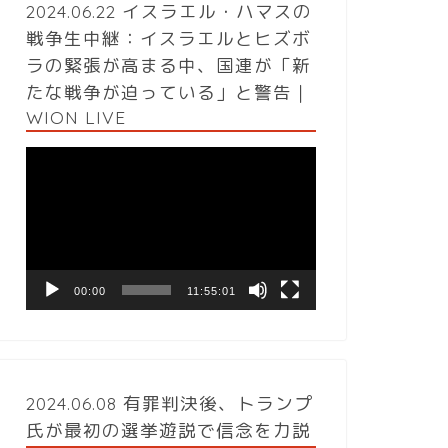
2024.06.22 イスラエル・ハマスの
戦争生中継：イスラエルとヒズボ
ラの緊張が高まる中、国連が「新
たな戦争が迫っている」と警告｜
WION LIVE
動
画
プ
レ
ー
ヤ
ー
00:00
11:55:01
2024.06.08 有罪判決後、トランプ
氏が最初の選挙遊説で信念を力説