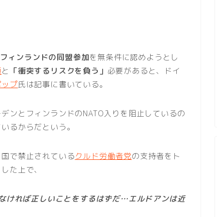
フィンランドの同盟参加
を無条件に認めようとし
領
と
「衝突するリスクを負う」
必要があると、ドイ
ポップ
氏は記事に書いている。
デンとフィンランドのNATO入りを阻止しているの
ているからだという。
同国で禁止されている
クルド労働者党
の支持者をト
とした上で、
しなければ正しいことをするはずだ…エルドアンは近
」