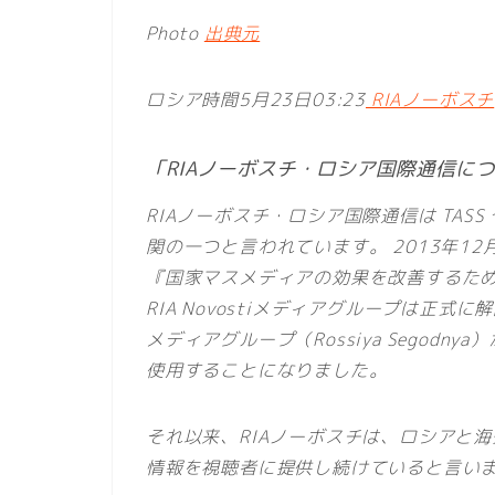
Photo
出典元
ロシア時間5月23日03:23
RIAノーボスチ
「RIAノーボスチ・ロシア国際通信に
RIAノーボスチ・ロシア国際通信は TASS 
関の一つと言われています。 2013年1
『国家マスメディアの効果を改善するた
RIA Novostiメディアグループは正
メディアグループ（Rossiya Segod
使用することになりました。
それ以来、RIAノーボスチは、ロシアと
情報を視聴者に提供し続けていると言い