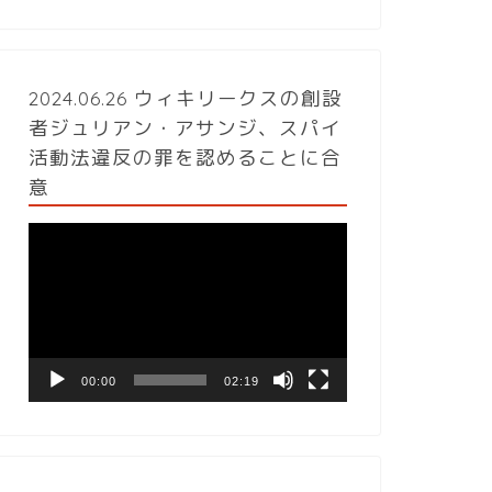
2024.06.26 ウィキリークスの創設
者ジュリアン・アサンジ、スパイ
活動法違反の罪を認めることに合
意
動
画
プ
レ
ー
ヤ
ー
00:00
02:19