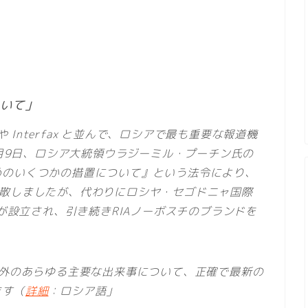
ついて」
や Interfax と並んで、ロシアで最も重要な報道機
2月9日、ロシア大統領ウラジーミル・プーチン氏の
めのいくつかの措置について』という法令により、
式に解散しましたが、代わりにロシヤ・セゴドニャ国際
nya）が設立され、引き続きRIAノーボスチのブランドを
海外のあらゆる主要な出来事について、正確で最新の
ます（
詳細
：ロシア語」