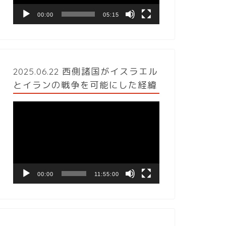
ヤ
ー
00:00
05:15
2025.06.22 西側諸国がイスラエル
とイランの戦争を可能にした経緯
動
画
プ
レ
ー
ヤ
ー
00:00
11:55:00