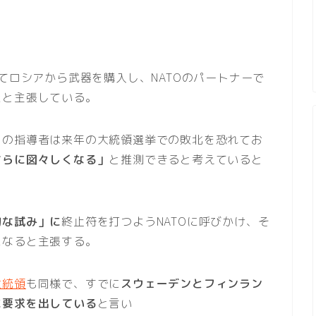
てロシアから武器を購入し、NATOのパートナーで
たと主張している。
コの指導者は来年の大統領選挙での敗北を恐れてお
さらに図々しくなる」
と推測できると考えていると
的な試み」に
終止符を打つようNATOに呼びかけ、そ
になると主張する。
大統領
も同様で、すでに
スウェーデンとフィンラン
に要求を出している
と言い