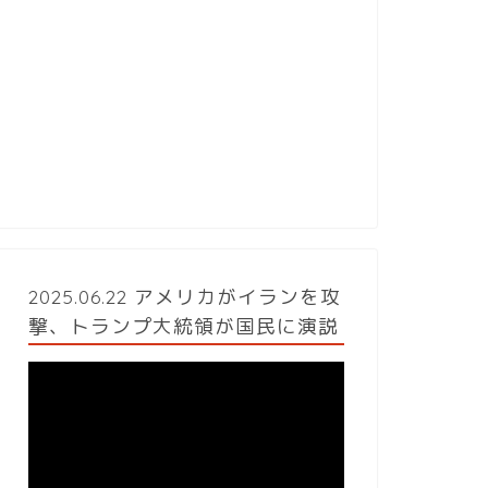
2025.06.22 アメリカがイランを攻
撃、トランプ大統領が国民に演説
動
画
プ
レ
ー