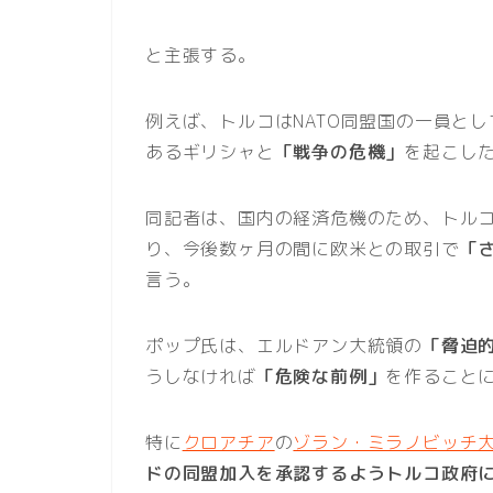
と主張する。
例えば、トルコはNATO同盟国の一員とし
あるギリシャと
「戦争の危機」
を起こし
同記者は、国内の経済危機のため、トル
り、今後数ヶ月の間に欧米との取引で
「
言う。
ポップ氏は、エルドアン大統領の
「脅迫
うしなければ
「危険な前例」
を作ること
特に
クロアチア
の
ゾラン・ミラノビッチ
ドの同盟加入を承認するようトルコ政府