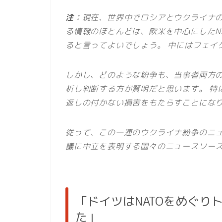
注：
現在、世界中でロシアとウクライナ
る情報のほとんどは、欧米を中心にしたN
ると言ってよいでしょう。 中にはフェイ
しかし、どのような紛争も、当事者両方
析し判断する方が賢明だと思います。 特
返しの付かない損害をもたらすことにな
従って、この一連のウクライナ紛争のニ
議に中立を表明する国々のニュースソー
「ドイツはNATOをめぐり
た」