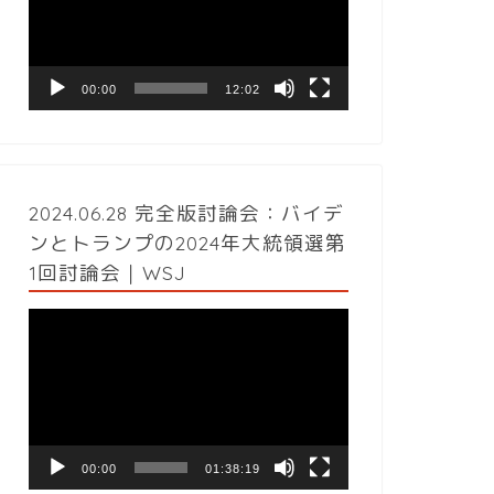
レ
ー
ヤ
ー
00:00
12:02
2024.06.28 完全版討論会：バイデ
ンとトランプの2024年大統領選第
1回討論会｜WSJ
動
画
プ
レ
ー
ヤ
ー
00:00
01:38:19