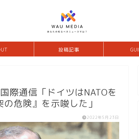
OUT
投稿記事
GUI
ア国際通信「ドイツはNATOを
突の危険』を示唆した」
2022年5月23日