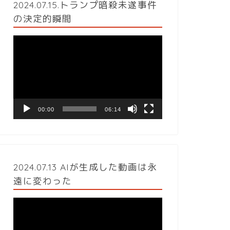
2024.07.15.トランプ暗殺未遂事件
の決定的瞬間
動
画
プ
レ
ー
ヤ
ー
00:00
06:14
2024.07.13 AIが生成した動画は永
遠に変わった
動
画
プ