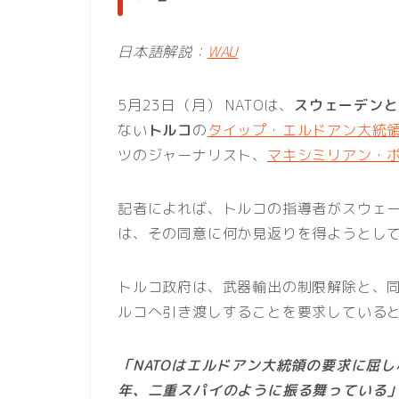
日本語解説：
WAU
5月23日（月） NATOは、
スウェーデンと
ない
トルコ
の
タイップ・エルドアン大統
ツのジャーナリスト、
マキシミリアン・
記者によれば、トルコの指導者がスウェー
は、その同意に何か見返りを得ようとし
トルコ政府は、武器輸出の制限解除と、
ルコへ引き渡しすることを要求している
「NATOはエルドアン大統領の要求に屈
年、二重スパイのように振る舞っている