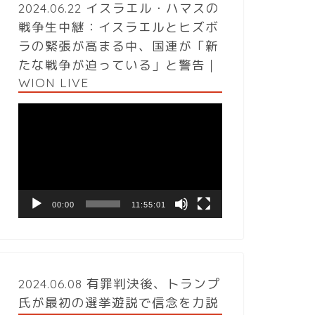
2024.06.22 イスラエル・ハマスの
戦争生中継：イスラエルとヒズボ
ラの緊張が高まる中、国連が「新
たな戦争が迫っている」と警告｜
WION LIVE
動
画
プ
レ
ー
ヤ
ー
00:00
11:55:01
2024.06.08 有罪判決後、トランプ
氏が最初の選挙遊説で信念を力説