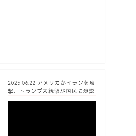
2025.06.22 アメリカがイランを攻
撃、トランプ大統領が国民に演説
動
画
プ
レ
ー