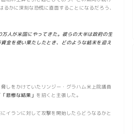
もはるかに深刻な恐慌に直面することになるだろう、
00万人が米国にやってきた。彼らの大半は政府の生
が資金を使い果たしたとき、どのような結末を迎え
て脅しをかけていたリンジー・グラハム米上院議員
ば
「悲惨な結果」
を招くと主張した。
際にイランに対して攻撃を開始したらどうなるかと