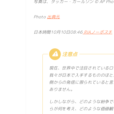
写真は、タッカー・カールソン © AP Photo /
Photo
出典元
日本時間10月10日08:46
RIAノーボスチ
現在、世界中で注目されているロ
我々が日本で入手するもののほと
側からの発信に限られていると言
ありません。
しかしながら、どのような紛争で
らが何を考え、どのような価値観