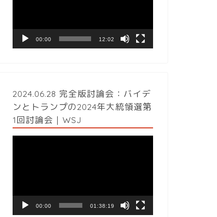
レ
ー
ヤ
ー
00:00
12:02
2024.06.28 完全版討論会：バイデ
ンとトランプの2024年大統領選第
1回討論会｜WSJ
動
画
プ
レ
ー
ヤ
ー
00:00
01:38:19