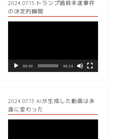
2024.07.15.トランプ暗殺未遂事件
の決定的瞬間
動
画
プ
レ
ー
ヤ
ー
00:00
06:14
2024.07.13 AIが生成した動画は永
遠に変わった
動
画
プ