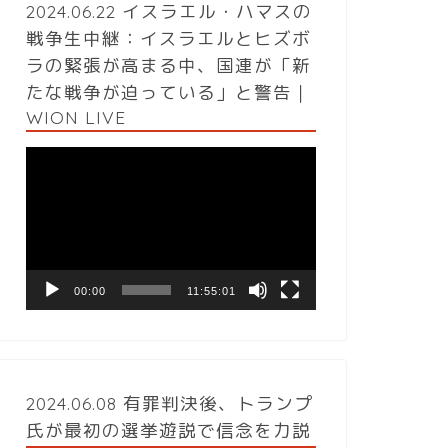
2024.06.22 イスラエル・ハマスの
戦争生中継：イスラエルとヒズボ
ラの緊張が高まる中、国連が「新
たな戦争が迫っている」と警告｜
WION LIVE
動
画
プ
レ
ー
ヤ
ー
00:00
11:55:01
2024.06.08 有罪判決後、トランプ
氏が最初の選挙遊説で信念を力説