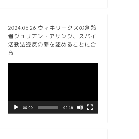
2024.06.26 ウィキリークスの創設
者ジュリアン・アサンジ、スパイ
活動法違反の罪を認めることに合
意
動
画
プ
レ
ー
ヤ
ー
00:00
02:19