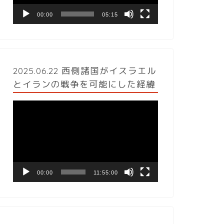
ヤ
ー
00:00
05:15
2025.06.22 西側諸国がイスラエル
とイランの戦争を可能にした経緯
動
画
プ
レ
ー
ヤ
ー
00:00
11:55:00