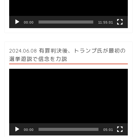
ー
00:00
11:55:01
2024.06.08 有罪判決後、トランプ氏が最初の
選挙遊説で信念を力説
動
画
プ
レ
ー
ヤ
ー
00:00
05:01