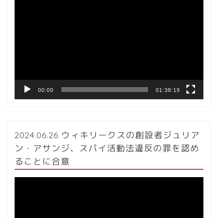
画
プ
レ
ー
ヤ
ー
00:00
01:38:19
2024.06.26 ウィキリークスの創設者ジュリア
ン・アサンジ、スパイ活動法違反の罪を認め
ることに合意
動
画
プ
レ