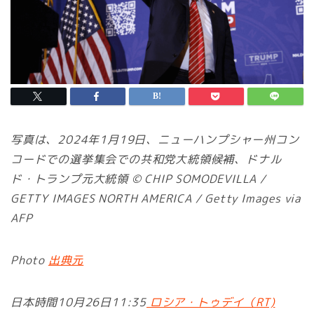
写真は、2024年1月19日、ニューハンプシャー州コン
コードでの選挙集会での共和党大統領候補、ドナル
ド・トランプ元大統領 © CHIP SOMODEVILLA /
GETTY IMAGES NORTH AMERICA / Getty Images via
AFP
Photo
出典元
日本時間10月26日11:35
ロシア・トゥデイ（RT)