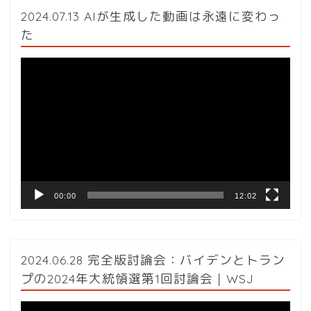
2024.07.13 AIが生成した動画は永遠に変わっ
た
動
画
プ
レ
ー
ヤ
ー
00:00
12:02
2024.06.28 完全版討論会：バイデンとトラン
プの2024年大統領選第1回討論会｜WSJ
動