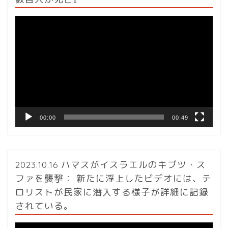
動
画
プ
レ
ー
ヤ
ー
00:00
00:49
2023.10.16 ハマスがイスラエルのキブツ・ス
ファを襲撃： 新たに浮上したビデオには、テ
ロリストが民家に潜入する様子が詳細に記録
されている。
動