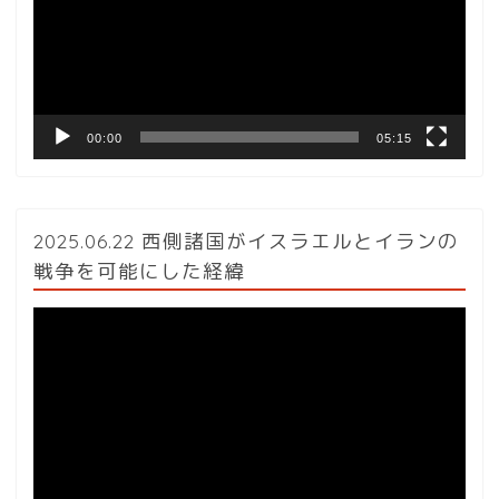
レ
ー
ヤ
ー
00:00
05:15
2025.06.22 西側諸国がイスラエルとイランの
戦争を可能にした経緯
動
画
プ
レ
ー
ヤ
ー