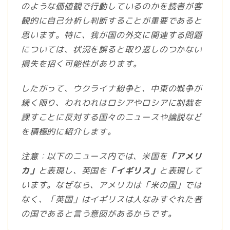
のような価値観で行動しているのかを読者が客
観的に自己分析し判断することが重要であると
思います。特に、我が国の外交に関連する問題
については、状況を誤ると取り返しのつかない
損失を招く可能性があります。
したがって、ウクライナ紛争と、中東の戦争が
続く限り、われわれはロシアやロシアに制裁を
課すことに反対する国々のニュースや論説など
を積極的に紹介します。
注意：以下のニュース内では、米国を
「アメリ
カ」
と表現し、英国を
「イギリス」
と表現して
います。なぜなら、アメリカは「米の国」では
なく、「英国」はイギリスは人なみすぐれた者
の国であると言う意図があるからです。