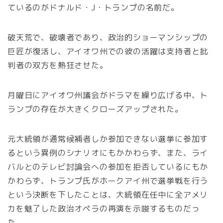
ているのがドナルド・J・トランプの名前だ。
破天荒で、破壊者であり、政治的ショーマンシップの
巨匠が復活し、アイオワ州での彼の活躍は支持者と批
判者の双方を熱狂させた。
月曜日にアイオワ州議会がドラマを繰り広げる中、ト
ランプの存在が大きくクローズアップされた。
元大統領が通常候補者しか参加できない選挙に参加す
るという異例のシナリオにもかかわらず、また、ライ
バルとのテレビ討論会への参加を拒否しているにもか
かわらず、トランプ氏がホークアイ州で選挙戦を行う
という決断を下したことは、大統領在任中に全アメリ
カを魅了した政治オペラの再演を示唆するものだっ
た。