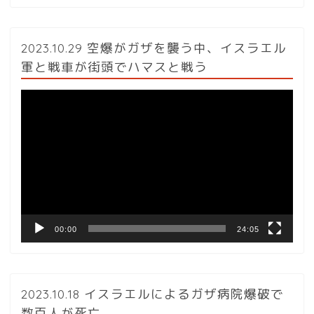
2023.10.29 空爆がガザを襲う中、イスラエル
軍と戦車が街頭でハマスと戦う
動
画
プ
レ
ー
ヤ
ー
00:00
24:05
2023.10.18 イスラエルによるガザ病院爆破で
数百人が死亡。