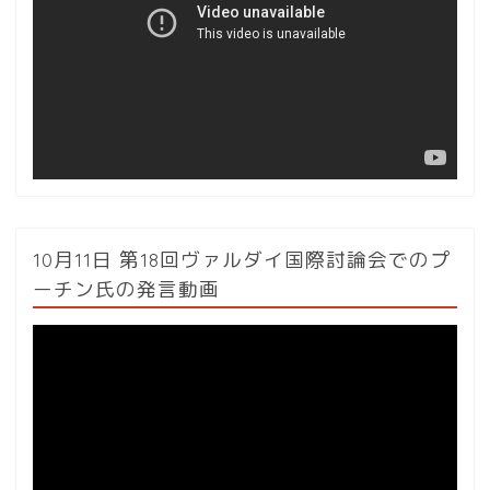
レ
ー
ヤ
ー
10月11日 第18回ヴァルダイ国際討論会でのプ
ーチン氏の発言動画
動
画
プ
レ
ー
ヤ
ー