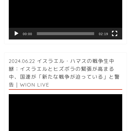
ー
ヤ
ー
00:00
02:19
2024.06.22 イスラエル・ハマスの戦争生中
継：イスラエルとヒズボラの緊張が高まる
中、国連が「新たな戦争が迫っている」と警
告｜WION LIVE
動
画
プ
レ
ー
ヤ