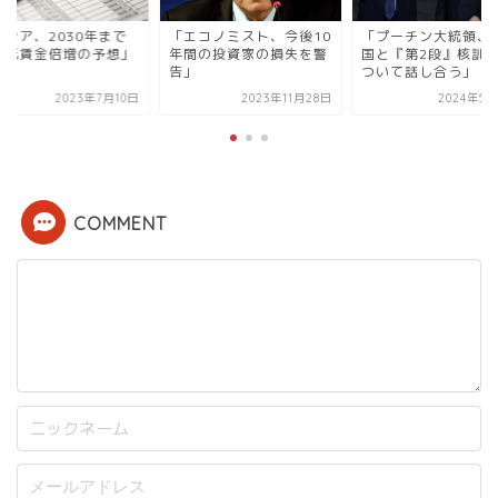
ロシア、2030年まで
「エコノミスト、今後10
「プーチン大統領、
最低賃金倍増の予想」
年間の投資家の損失を警
国と『第2段』核訓
告」
ついて話し合う」
2023年7月10日
2023年11月28日
2024年5月
COMMENT