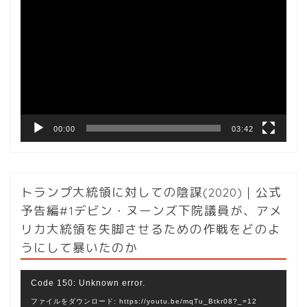
画
プ
レ
ー
ヤ
ー
00:00
03:42
トランプ大統領に対しての陰謀(2020)｜公式
予告編#1デビン・ヌーンズ下院議員が、アメ
リカ大統領を失脚させるための作戦をどのよ
うにして暴いたのか
動
Code 150: Unknown error.
画
ファイルをダウンロード: https://youtu.be/mqTu_Btkr08?_=12
プ