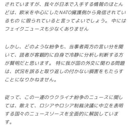
されていますが、我々が日本で入手する情報のほとん
どは、欧米を中心にしたNATO擁護側から発信されてい
るもの に限られていると言ってよいでしょう。 中には
フェイクニュースも少なくありません
しかし、どのような紛争も、当事者両方の言い分を聞
いて、読者が客観的に自身で冷静に分析し判断する方
が賢明だと思います。 特に我が国の外交に関わる問題
は、状況を誤ると取り返しの付かない損害をもたらす
ことになりかねません。
従って、この一連のウクライナ紛争のニュースに関し
ては、敢えて、ロシアやロシア制裁決議に中立を表明
する国々のニュースソースを全面的に解説していま
す。