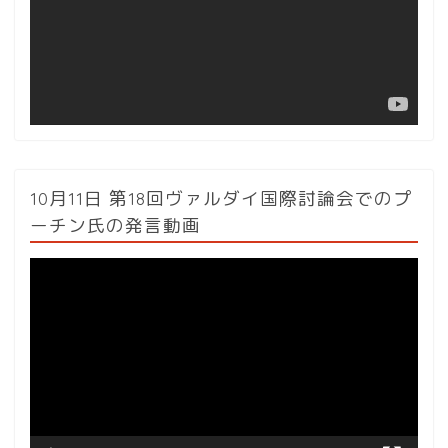
ー
ヤ
ー
10月11日 第18回ヴァルダイ国際討論会でのプ
ーチン氏の発言動画
動
画
プ
レ
ー
ヤ
ー