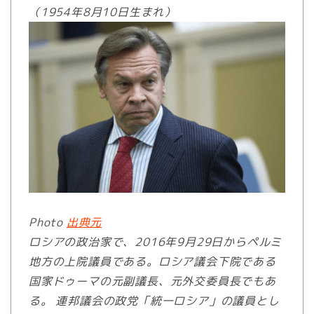
（1954年8月10日生まれ）
Photo
出典元
ロシアの政治家で、2016年9月29日からペルミ
地方の上院議員である。ロシア議会下院である
国家ドゥーマの元副議長、元外交委員長でもあ
る。 連邦議会の政党「統一ロシア」の議員とし