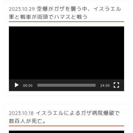
2023.10.29 空爆がガザを襲う中、イスラエル
軍と戦車が街頭でハマスと戦う
動
画
プ
レ
ー
ヤ
ー
00:00
24:05
2023.10.18 イスラエルによるガザ病院爆破で
数百人が死亡。