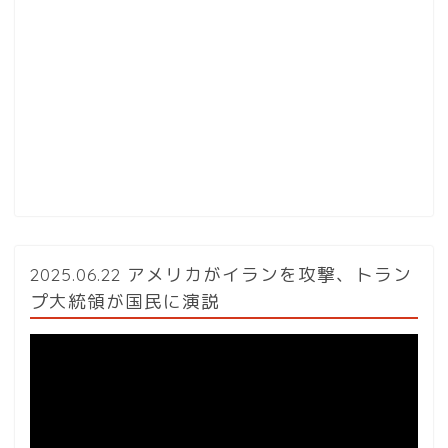
2025.06.22 アメリカがイランを攻撃、トラン
プ大統領が国民に演説
動
画
プ
レ
ー