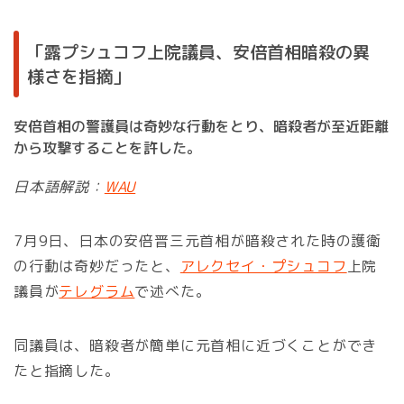
「露プシュコフ上院議員、安倍首相暗殺の異
様さを指摘」
安倍首相の警護員は奇妙な行動をとり、暗殺者が至近距離
から攻撃することを許した。
日本語解説：
WAU
7月9日、日本の安倍晋三元首相が暗殺された時の護衛
の行動は奇妙だったと、
アレクセイ・プシュコフ
上院
議員が
テレグラム
で述べた。
同議員は、暗殺者が簡単に元首相に近づくことができ
たと指摘した。