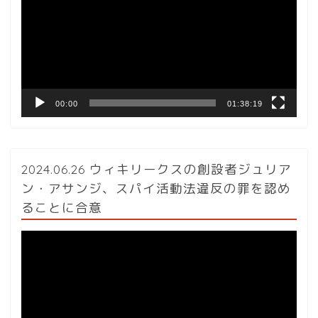
プ
レ
ー
ヤ
ー
00:00
01:38:19
2024.06.26 ウィキリークスの創設者ジュリア
ン・アサンジ、スパイ活動法違反の罪を認め
ることに合意
動
画
プ
レ
ー
ヤ