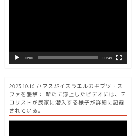
動
画
プ
レ
ー
ヤ
ー
00:00
00:49
2023.10.16 ハマスがイスラエルのキブツ・ス
ファを襲撃： 新たに浮上したビデオには、テ
ロリストが民家に潜入する様子が詳細に記録
されている。
動
画