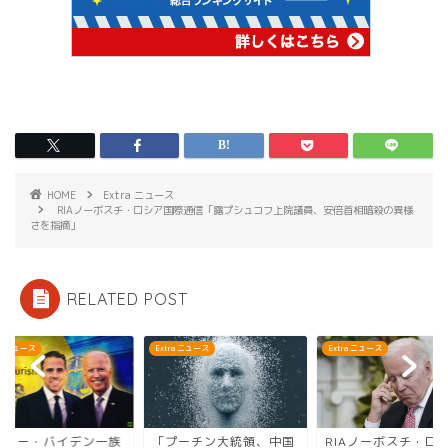
HOME
Extra ニュース
RIAノーボスチ・ロシア国際通信「露プシュコフ上院議員、安倍首相暗殺の異様
さを指摘」
RELATED POST
ra ニュース
Extra ニュース
Extra ニュース
プーチン大統領、中国
RIAノーボスチ・ロシア
「ジョー・バイデン