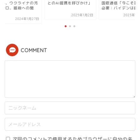
のAI提携を呼びかけ」
国際通信「今こそ答えが
による、ウクライナ
必要：バイデンは自身...
職、テロ、暗殺への
連...
2025年1月2日
2023年1月24日
2024年1
COMMENT
次回のコメントで使用するためブラウザーに自分の名