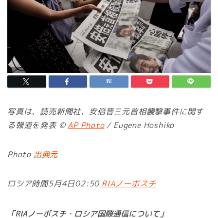
写真は、読売新聞社、安倍晋三元首相襲撃事件に関す
る報道を発表 ©
AP Photo
/ Eugene Hoshiko
Photo
出典元
ロシア時間5月4日02:50
RIAノーボスチ
「RIAノーボスチ・ロシア国際通信について」