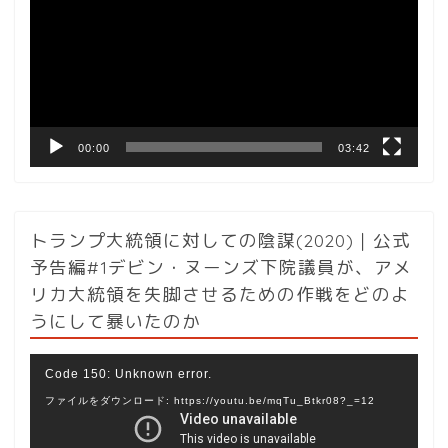
プ
レ
ー
ヤ
ー
00:00
03:42
トランプ大統領に対しての陰謀(2020)｜公式
予告編#1デビン・ヌーンズ下院議員が、アメ
リカ大統領を失脚させるための作戦をどのよ
うにして暴いたのか
動
Code 150: Unknown error.
画
ファイルをダウンロード: https://youtu.be/mqTu_Btkr08?_=12
プ
レ