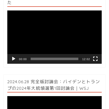
た
動
画
プ
レ
ー
ヤ
ー
00:00
12:02
2024.06.28 完全版討論会：バイデンとトラン
プの2024年大統領選第1回討論会｜WSJ
動
画