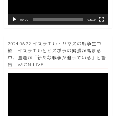
ー
00:00
02:19
2024.06.22 イスラエル・ハマスの戦争生中
継：イスラエルとヒズボラの緊張が高まる
中、国連が「新たな戦争が迫っている」と警
告｜WION LIVE
動
画
プ
レ
ー
ヤ
ー