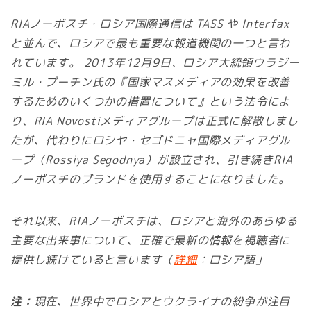
RIAノーボスチ・ロシア国際通信は TASS や Interfax
と並んで、ロシアで最も重要な報道機関の一つと言わ
れています。 2013年12月9日、ロシア大統領ウラジー
ミル・プーチン氏の『国家マスメディアの効果を改善
するためのいくつかの措置について』という法令によ
り、RIA Novostiメディアグループは正式に解散しまし
たが、代わりにロシヤ・セゴドニャ国際メディアグル
ープ（Rossiya Segodnya）が設立され、引き続きRIA
ノーボスチのブランドを使用することになりました。
それ以来、RIAノーボスチは、ロシアと海外のあらゆる
主要な出来事について、正確で最新の情報を視聴者に
提供し続けていると言います（
詳細
：ロシア語」
注：
現在、世界中でロシアとウクライナの紛争が注目