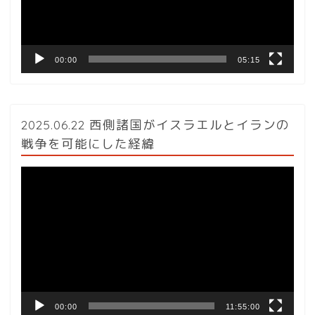
ヤ
ー
00:00
05:15
2025.06.22 西側諸国がイスラエルとイランの
戦争を可能にした経緯
動
画
プ
レ
ー
ヤ
ー
00:00
11:55:00