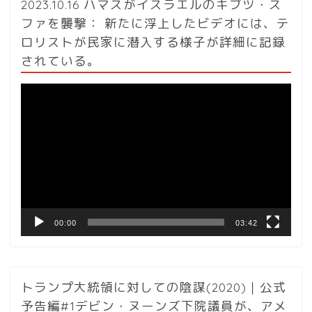
2023.10.16 ハマスがイスラエルのキブツ・ス
ファを襲撃： 新たに浮上したビデオには、テ
ロリストが民家に潜入する様子が詳細に記録
されている。
動
画
プ
レ
ー
ヤ
ー
00:00
03:42
トランプ大統領に対しての陰謀(2020)｜公式
予告編#1デビン・ヌーンズ下院議員が、アメ