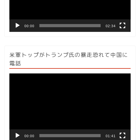
ヤ
ー
00:00
02:34
米軍トップがトランプ氏の暴走恐れて中国に
電話
動
画
プ
レ
ー
ヤ
ー
00:00
01:41