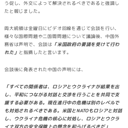
う促し、外交によって解決されるべきであると強調し
たと報じました。
両大統領は金曜日にビデオ回線を通じて会談を行い、
様々な国際問題や二国間問題について議論後、中国外
務省は声明で、会談は
「米国政府の要請を受けて行わ
れた」
と指摘したと言います。
会談後に発表された中国の声明には、
「すべての関係者は、ロシアとウクライナが結果を出
し、平和につながる対話と交渉を行うことを共同で支
援する必要がある。現在進行中の危機は別のレベルで
も対処されるべきである。米国とNATOもロシアと対話
し、ウクライナ危機の核心に対処し、ロシアとウクラ
イナ双方の安全保障上の懸念を和らげるべきだ」