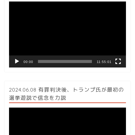
動
画
プ
レ
ー
ヤ
ー
00:00
11:55:01
2024.06.08 有罪判決後、トランプ氏が最初の
選挙遊説で信念を力説
動
画
プ
レ