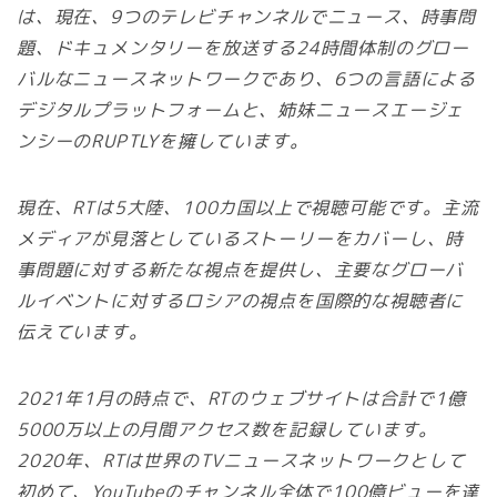
は、現在、9つのテレビチャンネルでニュース、時事問
題、ドキュメンタリーを放送する24時間体制のグロー
バルなニュースネットワークであり、6つの言語による
デジタルプラットフォームと、姉妹ニュースエージェ
ンシーのRUPTLYを擁しています。
現在、RTは5大陸、100カ国以上で視聴可能です。主流
メディアが見落としているストーリーをカバーし、時
事問題に対する新たな視点を提供し、主要なグローバ
ルイベントに対するロシアの視点を国際的な視聴者に
伝えています。
2021年1月の時点で、RTのウェブサイトは合計で1億
5000万以上の月間アクセス数を記録しています。
2020年、RTは世界のTVニュースネットワークとして
初めて、YouTubeのチャンネル全体で100億ビューを達