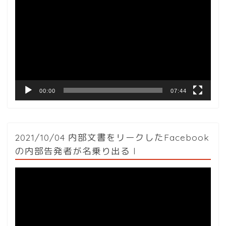
画
プ
レ
ー
ヤ
ー
00:00
07:44
2021/10/04 内部文書をリークしたFacebook
の内部告発者が名乗り出る l
動
画
プ
レ
ー