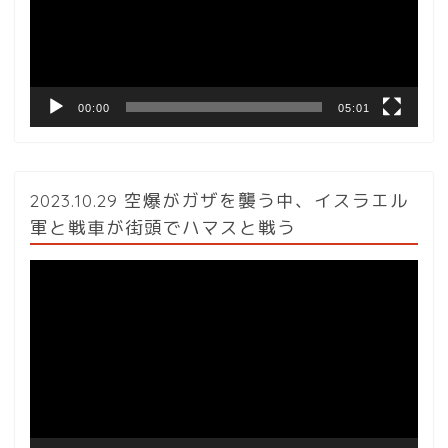
ー
ヤ
ー
00:00
05:01
2023.10.29 空爆がガザを襲う中、イスラエル
軍と戦車が街頭でハマスと戦う
動
画
プ
レ
ー
ヤ
ー