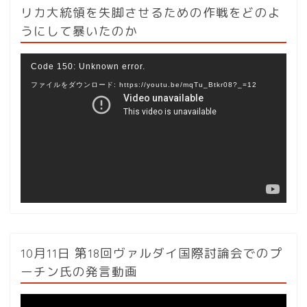
リカ大統領を失脚させるための作戦をどのよ
うにして暴いたのか
動
Code 150: Unknown error.
画
ファイルをダウンロード: https://youtu.be/mqTu_Btkr08?_=12
プ
レ
ー
ヤ
ー
10月11日 第18回ヴァルダイ国際討論会でのプ
ーチン氏の発言動画
動