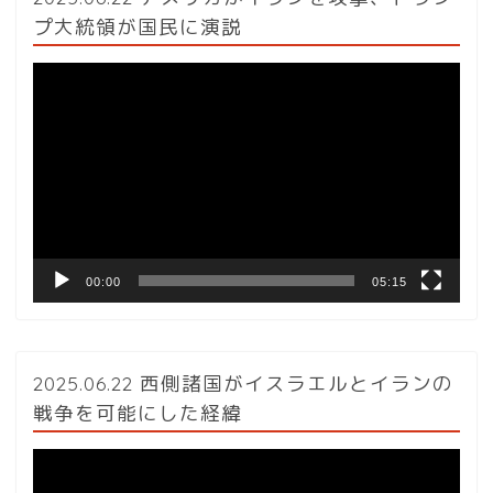
プ大統領が国民に演説
動
画
プ
レ
ー
ヤ
ー
00:00
05:15
2025.06.22 西側諸国がイスラエルとイランの
戦争を可能にした経緯
動
画