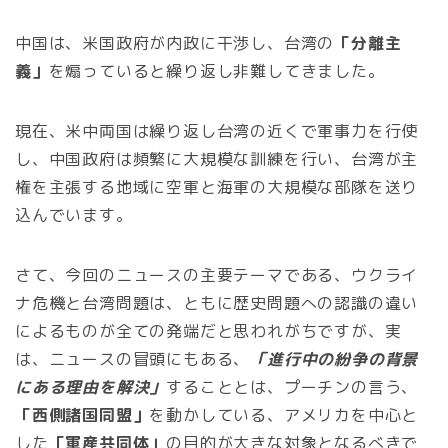
中国は、米国政府が内政に干渉し、台湾の
「分離主
義」
を煽っていると繰り返し非難してきました。
現在、米中両国は繰り返し台湾の近くで軍事力を行使
し、中国政府は頻繁に大規模な訓練を行い、台湾が主
権を主張する地域に空軍と海軍の大規模な部隊を送り
込んでいます。
さて、今回のニュースの主要テーマである、ウクライ
ナ危機と台湾問題は、ともに歴史問題への認識の違い
によるものが全ての発端だと思われがちですが、実
は、ニュースの冒頭にもある、
「進行中の紛争の背景
にある理由を解決」
することとは、プーチンの言う、
「西側諸国同盟」
を動かしている、アメリカを中心と
した
「軍産共同体」
の目的が大きな対象となるべきで