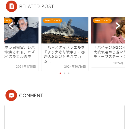
RELATED POST
ra ニュース
Extra ニュース
Extra ニュース
ヒズボラ司令官、レバ
「ハマスはイスラエルを
「バイデンが2024
ンで殺害される」ヒズ
『より大きな戦争』に巻
大統領選から退いた
ラはイスラエルの空
き込みたいと考えてい
ディープステートの次.
.
る...
2024年7月
2024年1月8日
2024年10月6日
COMMENT