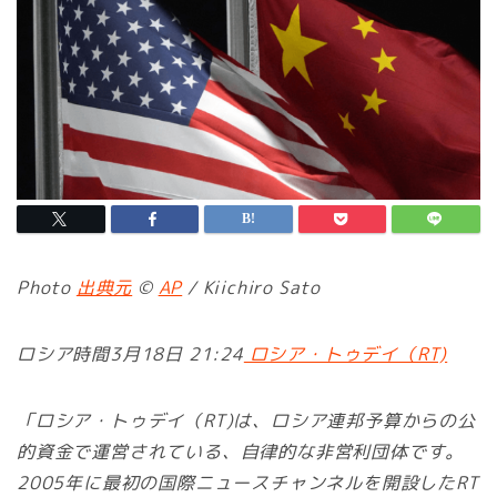
Photo
出典元
©
AP
/ Kiichiro Sato
ロシア時間3月18日 21:24
ロシア・トゥデイ（RT)
「ロシア・トゥデイ（RT)は、ロシア連邦予算からの公
的資金で運営されている、自律的な非営利団体です。
2005年に最初の国際ニュースチャンネルを開設したRT