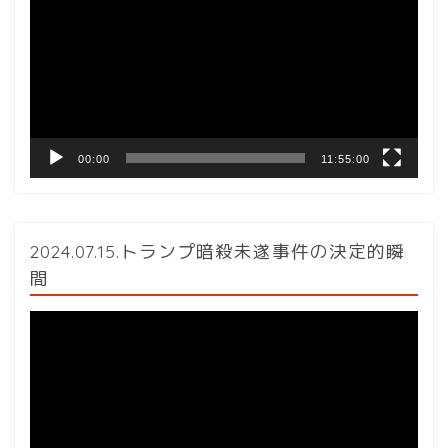
プ
レ
ー
ヤ
ー
00:00
11:55:00
2024.07.15.トランプ暗殺未遂事件の決定的瞬
間
動
画
プ
レ
ー
ヤ