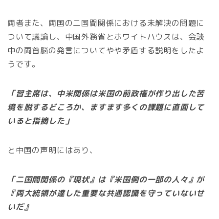
両者また、両国の二国間関係における未解決の問題に
ついて議論し、中国外務省とホワイトハウスは、会談
中の両首脳の発言についてやや矛盾する説明をしたよ
うです。
「習主席は、中米関係は米国の前政権が作り出した苦
境を脱するどころか、ますます多くの課題に直面して
いると指摘した」
と中国の声明にはあり、
「二国間関係の『現状』は『米国側の一部の人々』が
『両大統領が達した重要な共通認識を守っていないせ
いだ』