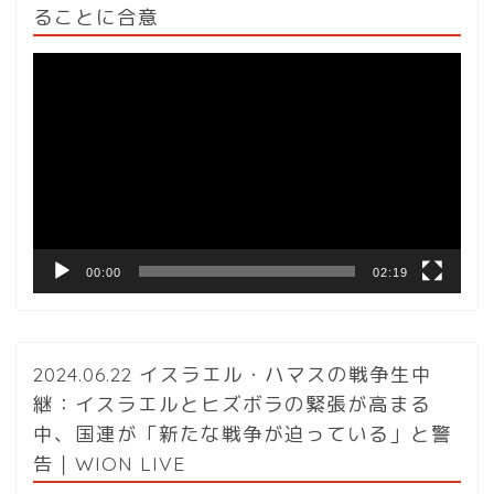
ることに合意
動
画
プ
レ
ー
ヤ
ー
00:00
02:19
2024.06.22 イスラエル・ハマスの戦争生中
継：イスラエルとヒズボラの緊張が高まる
中、国連が「新たな戦争が迫っている」と警
告｜WION LIVE