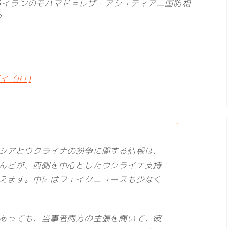
るイランのモハマド＝レザ・アシュティアニ国防相
P
（RT)
シアとウクライナの紛争に関する情報は、
んどが、西側を中心としたウクライナ支持
えます。中にはフェイクニュースも少なく
あっても、当事者両方の主張を聞いて、彼