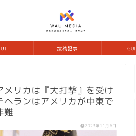
OUT
投稿記事
GUI
アメリカは『大打撃』を受け
テヘランはアメリカが中東で
非難
2023年11月6日