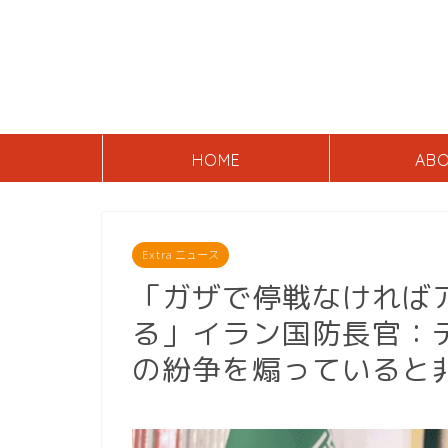
HOME
AB
Extra ニュース
「ガザで停戦なければ
る」イラン国防長官：
の紛争を煽っていると