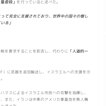
大量虐殺」
を行っていると述べた。
よって完全に支援されており、世界中の国々の憎し
ている」
停戦を要求することを拒否し、代わりに
「人道的一
DF）に武器を追加輸送し、イスラエルへの支援を示
た。
がハマスによるイスラエル市民への攻撃を指揮し、
し、また、イランは中東のアメリカ軍基地を無人機
たと述べた。