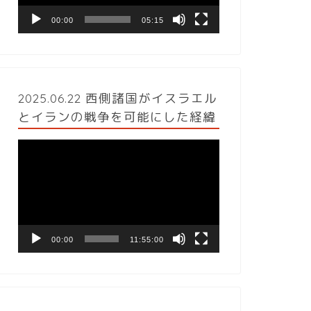
ヤ
ー
00:00
05:15
2025.06.22 西側諸国がイスラエル
とイランの戦争を可能にした経緯
動
画
プ
レ
ー
ヤ
ー
00:00
11:55:00