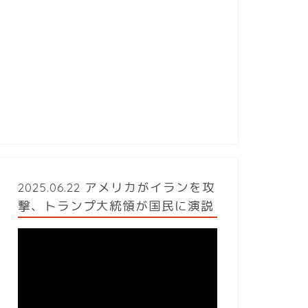
2025.06.22 アメリカがイランを攻
撃、トランプ大統領が国民に演説
動
画
プ
レ
ー