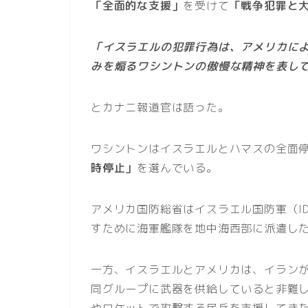
「全面的な支援」
を受けて
「戦争犯罪と
「イスラエルの犯罪行為は、アメリカに
みを煽るワシントンの傲慢な精神を表し
とカナニ報道官は語った。
ワシントンはイスラエルとハマスの全面
時停止」
を選んでいる。
アメリカ国防総省はイスラエル国防軍（I
すために海軍艦隊を地中海西部に派遣し
一方、イスラエルとアメリカは、イラン
同グループに武器を供給していると非難
やロケットで攻撃する民兵を支援してき