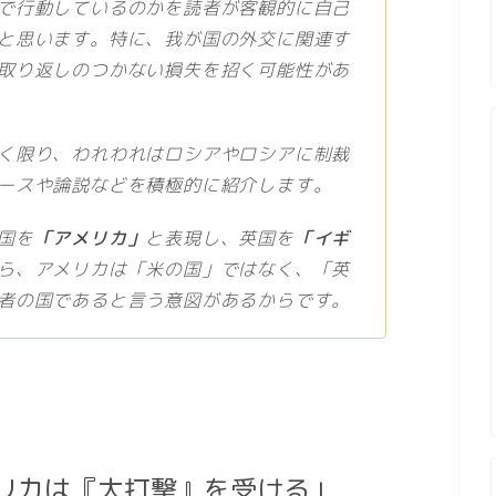
で行動しているのかを読者が客観的に自己
と思います。特に、我が国の外交に関連す
取り返しのつかない損失を招く可能性があ
く限り、われわれはロシアやロシアに制裁
ースや論説などを積極的に紹介します。
国を
「アメリカ」
と表現し、英国を
「イギ
ら、アメリカは「米の国」ではなく、「英
者の国であると言う意図があるからです。
リカは『大打撃』を受ける」