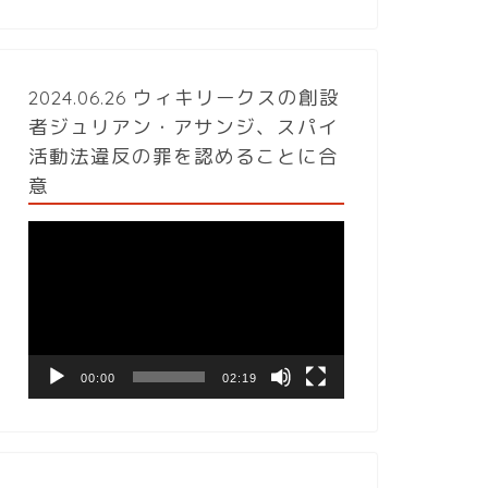
2024.06.26 ウィキリークスの創設
者ジュリアン・アサンジ、スパイ
活動法違反の罪を認めることに合
意
動
画
プ
レ
ー
ヤ
ー
00:00
02:19