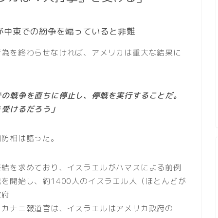
が中東での紛争を煽っていると非難
行為を終わらせなければ、アメリカは重大な結果に
での戦争を直ちに停止し、停戦を実行することだ。
を受けるだろう」
国防相は語った。
終結を求めており、イスラエルがハマスによる前例
を開始し、約1400人のイスラエル人（ほとんどが
政府
・カナニ報道官は、イスラエルはアメリカ政府の