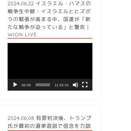
2024.06.22 イスラエル・ハマスの
戦争生中継：イスラエルとヒズボ
ラの緊張が高まる中、国連が「新
たな戦争が迫っている」と警告｜
WION LIVE
動
画
プ
レ
ー
ヤ
ー
00:00
11:55:01
2024.06.08 有罪判決後、トランプ
氏が最初の選挙遊説で信念を力説