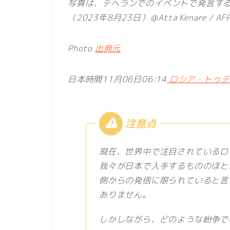
写真は、テヘランでのイベントで発言す
（2023年8月23日）＠Atta Kenare / AF
Photo
出典元
日本時間11月06日06:14
ロシア・トゥデイ
現在、世界中で注目されているロ
我々が日本で入手するもののほと
側からの発信に限られていると言
ありません。
しかしながら、どのような紛争で