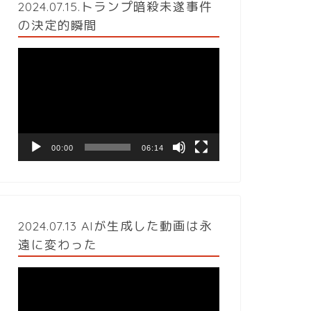
2024.07.15.トランプ暗殺未遂事件
の決定的瞬間
動
画
プ
レ
ー
ヤ
ー
00:00
06:14
2024.07.13 AIが生成した動画は永
遠に変わった
動
画
プ