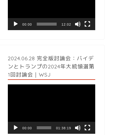
レ
ー
ヤ
ー
00:00
12:02
2024.06.28 完全版討論会：バイデ
ンとトランプの2024年大統領選第
1回討論会｜WSJ
動
画
プ
レ
ー
ヤ
ー
00:00
01:38:19