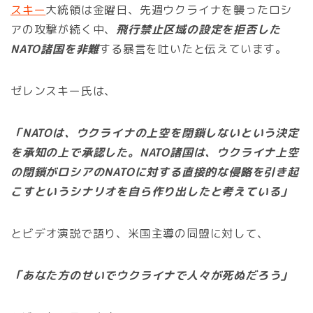
スキー
大統領は金曜日、先週ウクライナを襲ったロシ
アの攻撃が続く中、
飛行禁止区域の設定を拒否した
NATO諸国を非難
する暴言を吐いたと伝えています。
ゼレンスキー氏は、
「NATOは、ウクライナの上空を閉鎖しないという決定
を承知の上で承認した。NATO諸国は、ウクライナ上空
の閉鎖がロシアのNATOに対する直接的な侵略を引き起
こすというシナリオを自ら作り出したと考えている」
とビデオ演説で語り、米国主導の同盟に対して、
「あなた方のせいでウクライナで人々が死ぬだろう」