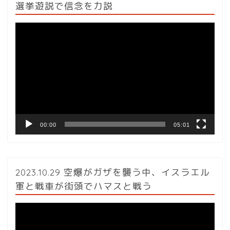
選挙遊説で信念を力説
動
画
プ
レ
ー
ヤ
ー
00:00
05:01
2023.10.29 空爆がガザを襲う中、イスラエル
軍と戦車が街頭でハマスと戦う
動
画