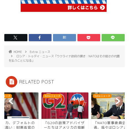
HOME
Extra ニュース
ロシア・トゥデイ・ニュース「ウクライナ政府の嘆き：NATOはその弱さの代償
を払うことになる」
RELATED POST
ra ニュース
Extra ニュース
Extra ニュース
メリカ、デフォルトの
「G20の政策アドバイザ
「NATO軍事委員会
能性高い：財務長官の
ーたちはアメリカの独断
者、我々はロシアと