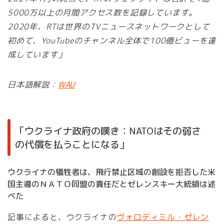
5000万以上の月間アクセス数を記録しています。
2020年、RTは世界のTVニュースネットワークとして
初めて、YouTubeのチャンネル全体で100億ビューを達
成しています」
日本語解説：
WAU
「ウクライナ政府の嘆き：NATOはその弱さ
の代償を払うことになる」
ウクライナの犠牲者は、飛行禁止区域の創設を拒否した米
国主導のＮＡＴＯ同盟の責任だとゼレンスキー大統領は述
べた
記事によると、ウクライナの
ヴォロディミル・ゼレン