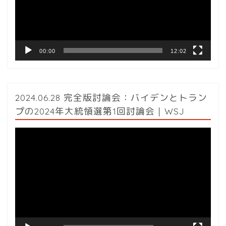
ヤ
ー
00:00
12:02
2024.06.28 完全版討論会：バイデンとトラン
プの2024年大統領選第1回討論会｜WSJ
動
画
プ
レ
ー
ヤ
ー