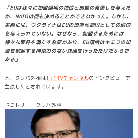
「EUは我々に加盟候補の地位と加盟の見通しを与えた
が、NATOは何も決めることができなかった。しかし、
実際には、ウクライナはEUの加盟候補国としての地位
を与えられていない。なぜなら、加盟するためには
様々な要件を満たす必要があり、EU議会はキエフの加
盟を歓迎する拘束力のない決議を行っただけだからで
ある」
と、クレバ外相は
1+1TVチャンネル
のインタビューで
主張したとされています。
ドミトリー・クレバ外相