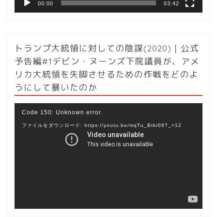
00:00
03:42
トランプ大統領に対しての陰謀(2020)｜公式
予告編#1デビン・ヌーンズ下院議員が、アメ
リカ大統領を失脚させるための作戦をどのよ
うにして暴いたのか
動
Code 150: Unknown error.
画
ファイルをダウンロード: https://youtu.be/mqTu_Btkr08?_=12
プ
レ
ー
ヤ
ー