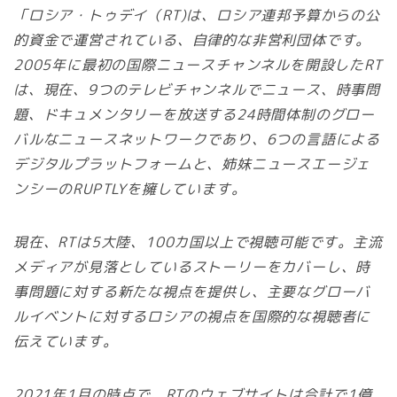
「ロシア・トゥデイ（RT)は、ロシア連邦予算からの公
的資金で運営されている、自律的な非営利団体です。
2005年に最初の国際ニュースチャンネルを開設したRT
は、現在、9つのテレビチャンネルでニュース、時事問
題、ドキュメンタリーを放送する24時間体制のグロー
バルなニュースネットワークであり、6つの言語による
デジタルプラットフォームと、姉妹ニュースエージェ
ンシーのRUPTLYを擁しています。
現在、RTは5大陸、100カ国以上で視聴可能です。主流
メディアが見落としているストーリーをカバーし、時
事問題に対する新たな視点を提供し、主要なグローバ
ルイベントに対するロシアの視点を国際的な視聴者に
伝えています。
2021年1月の時点で、RTのウェブサイトは合計で1億