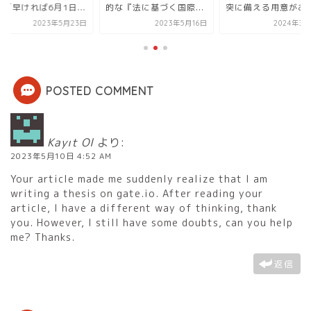
「早ければ6月1日...
的な『法に基づく国際...
突に備える用意がある.
2023年5月23日
2023年5月16日
2024年3月
POSTED COMMENT
Kayıt Ol
より:
2023年5月10日 4:52 AM
Your article made me suddenly realize that I am
writing a thesis on gate.io. After reading your
article, I have a different way of thinking, thank
you. However, I still have some doubts, can you help
me? Thanks.
返信