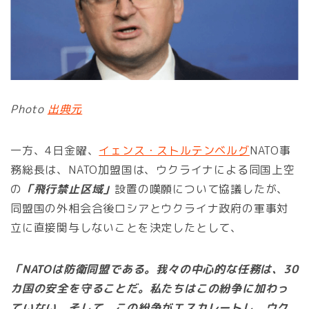
Photo
出典元
一方、4日金曜、
イェンス・ストルテンベルグ
NATO事
務総長は、NATO加盟国は、ウクライナによる同国上空
の
「飛行禁止区域」
設置の嘆願について協議したが、
同盟国の外相会合後ロシアとウクライナ政府の軍事対
立に直接関与しないことを決定したとして、
「NATOは防衛同盟である。我々の中心的な任務は、30
カ国の安全を守ることだ。私たちはこの紛争に加わっ
ていない。そして、この紛争がエスカレートし、ウク