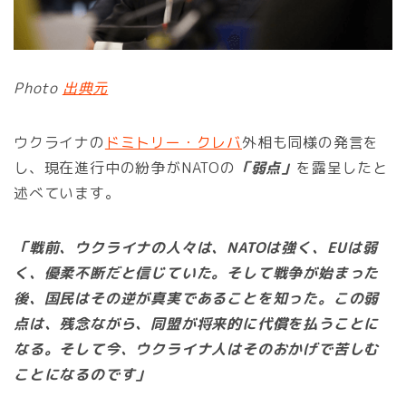
Photo
出典元
ウクライナの
ドミトリー・クレバ
外相も同様の発言を
し、現在進行中の紛争がNATOの
「弱点」
を露呈したと
述べています。
「戦前、ウクライナの人々は、NATOは強く、EUは弱
く、優柔不断だと信じていた。そして戦争が始まった
後、国民はその逆が真実であることを知った。この弱
点は、残念ながら、同盟が将来的に代償を払うことに
なる。そして今、ウクライナ人はそのおかげで苦しむ
ことになるのです」