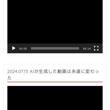
動
画
プ
レ
ー
ヤ
ー
00:00
06:14
2024.07.13 AIが生成した動画は永遠に変わっ
た
動
画
プ
レ
ー