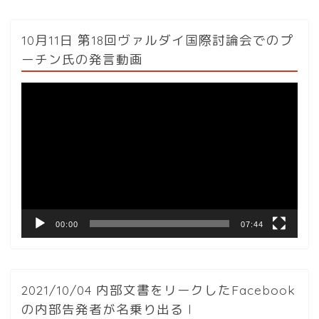
10月11日 第18回ヴァルダイ国際討論会でのプ
ーチン氏の発言動画
動
画
プ
レ
ー
ヤ
ー
00:00
07:44
2021/10/04 内部文書をリークしたFacebook
の内部告発者が名乗り出る l