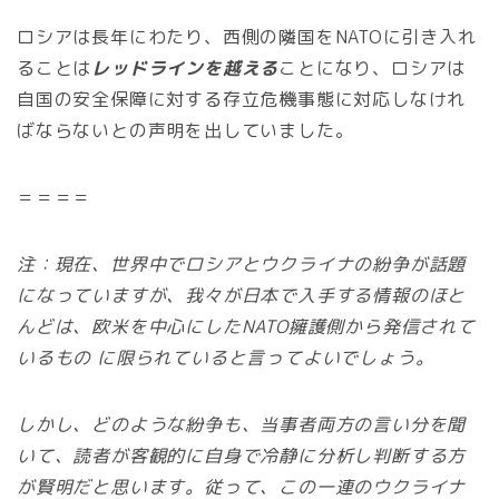
ロシアは長年にわたり、西側の隣国をNATOに引き入れ
ることは
レッドラインを越える
ことになり、ロシアは
自国の安全保障に対する存立危機事態に対応しなけれ
ばならないとの声明を出していました。
＝＝＝＝
注：現在、世界中でロシアとウクライナの紛争が話題
になっていますが、我々が日本で入手する情報のほと
んどは、欧米を中心にしたNATO擁護側から発信されて
いるもの に限られていると言ってよいでしょう。
しかし、どのような紛争も、当事者両方の言い分を聞
いて、読者が客観的に自身で冷静に分析し判断する方
が賢明だと思います。従って、この一連のウクライナ