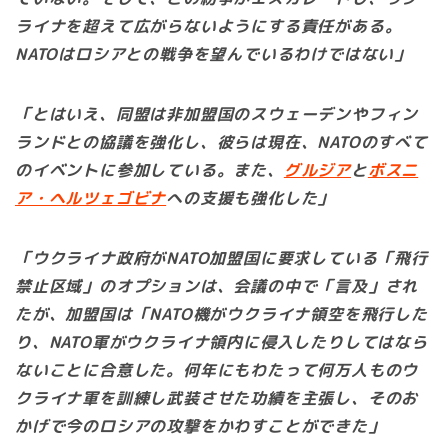
ライナを超えて広がらないようにする責任がある。
NATOはロシアとの戦争を望んでいるわけではない」
「とはいえ、同盟は非加盟国のスウェーデンやフィン
ランドとの協議を強化し、彼らは現在、NATOのすべて
のイベントに参加している。また、
グルジア
と
ボスニ
ア・ヘルツェゴビナ
への支援も強化した」
「ウクライナ政府がNATO加盟国に要求している「飛行
禁止区域」のオプションは、会議の中で「言及」され
たが、加盟国は「NATO機がウクライナ領空を飛行した
り、NATO軍がウクライナ領内に侵入したりしてはなら
ないことに合意した。何年にもわたって何万人ものウ
クライナ軍を訓練し武装させた功績を主張し、そのお
かげで今のロシアの攻撃をかわすことができた」