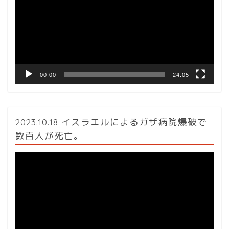
プ
レ
ー
ヤ
ー
00:00
24:05
2023.10.18 イスラエルによるガザ病院爆破で
数百人が死亡。
動
画
プ
レ
ー
ヤ
ー