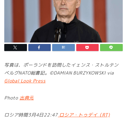
写真は、ポーランドを訪問したイェンス・ストルテン
ベルグNATO総書記。©DAMIAN BURZYKOWSKI via
Global Look Press
Photo
出典元
ロシア時間3月4日22:47
ロシア・トゥデイ（RT)