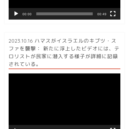
00:00
00:49
2023.10.16 ハマスがイスラエルのキブツ・ス
ファを襲撃： 新たに浮上したビデオには、テ
ロリストが民家に潜入する様子が詳細に記録
されている。
動
画
プ
レ
ー
ヤ
ー