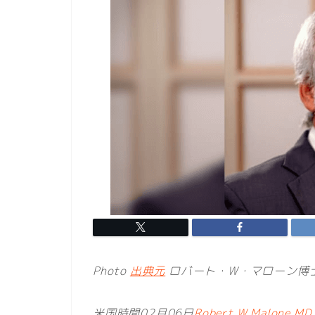
Photo
出典元
ロバート・W・マローン博
米国時間02月06日
Robert W Malone MD