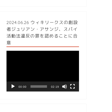
2024.06.26 ウィキリークスの創設
者ジュリアン・アサンジ、スパイ
活動法違反の罪を認めることに合
意
動
画
プ
レ
ー
ヤ
ー
00:00
02:19