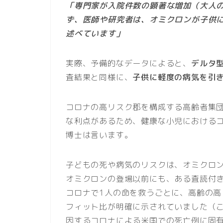
「専門家が入院件数の顕著な増加（大人
ず、医師や研究者は、オミクロンが子供
述べています」
実際、予備的なデータによると、
デルタ
査結果と同様に、
子供に軽度の病気を引
コロナの高リスク郡を構成する高齢者集団
な利点があるため、健康な小児における
博士は言います。
子どもの死や病気のリスクは、オミクロ
オミクロンの登場以前にも、ある査読付
コロナで1人の命を救うごとに、高齢の高
フィット比が明確に示されていました（こ
因するコロナによる米国での死亡例に固