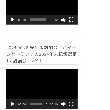
レ
ー
ヤ
ー
00:00
12:02
2024.06.28 完全版討論会：バイデ
ンとトランプの2024年大統領選第
1回討論会｜WSJ
動
画
プ
レ
ー
ヤ
ー
00:00
01:38:19