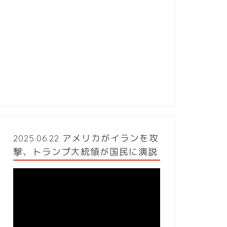
2025.06.22 アメリカがイランを攻
撃、トランプ大統領が国民に演説
動
画
プ
レ
ー