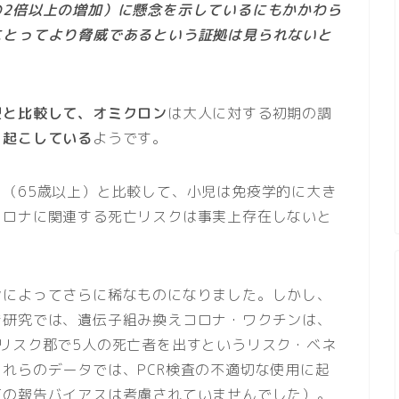
の2倍以上の増加）に懸念を示しているにもかかわら
にとってより脅威であるという証拠は見られないと
型と比較して、オミクロン
は大人に対する初期の調
き起こしている
ようです。
（65歳以上）と比較して、小児は免疫学的に大き
コロナに関連する死亡リスクは事実上存在しないと
ンによってさらに稀なものになりました。しかし、
き研究では、遺伝子組み換えコロナ・ワクチンは、
リスク郡で5人の死亡者を出すというリスク・ベネ
れらのデータでは、PCR検査の不適切な使用に起
有の報告バイアスは考慮されていませんでした）。