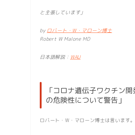
と主張しています」
by
ロバート・W・マローン博士
Robert W Malone MD
日本語解説：
WAU
「コロナ遺伝子ワクチン開
の危険性について警告」
ロバート・W・マローン博士は言います