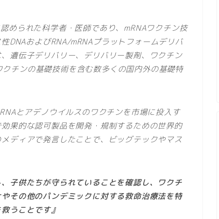
認められた科学者・医師であり、mRNAワクチン技
DNAおよびRNA/mRNAプラットフォームデリバ
は、遺伝子デリバリー、デリバリー製剤、ワクチン
NAワクチンの基礎技術を含む数多くの国内外の基礎特
RNAとアデノウイルスのワクチンを市場に投入す
で効果的な認可製品を開発・規制するための世界的
のメディアで発言したことで、ビッグテックやマス
し、子供たちが守られていることを確認し、ワクチ
ナやその他のパンデミックに対する救命治療法を特
を救うことです』