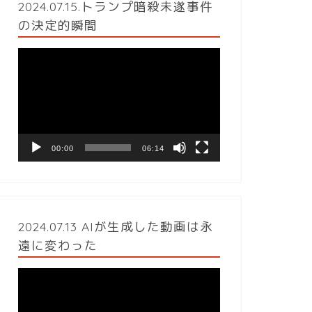
2024.07.15.トランプ暗殺未遂事件
の決定的瞬間
動
画
プ
レ
ー
ヤ
ー
00:00
06:14
2024.07.13 AIが生成した動画は永
遠に変わった
動
画
プ