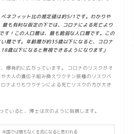
ベネフィット比の推定値は約5/1です。わかりや
、最も有利な仮定の下では、コロナによる死亡より
のです！この人口層は、最も脆弱な人口層です。この
い層です。年齢層が約35歳以下になると、コロナ
18歳以下になると無視できるようになります」
は、爆発的に広がっています。 コロナのリスクがオ
供や大人の遺伝子組み換えワクチン接種のリスクベ
コロナよりもワクチンによる死亡リスクの方が大き
なっていると、博士は次のように指摘します。
、米国では間もなく主流になると思われる