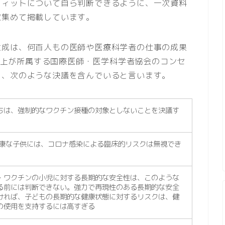
フィットについて自ら判断できるように、一次資料
数集めて掲載しています。
大成は、何百人もの医師や医療科学者の仕事の成果
人以上が所属する国際医師・医学科学者協会のコンセ
り、次のような決議を含んでいると言います。
ちは、強制的なワクチン接種の対象としないことを決議す
健康な子供には、コロナ感染による臨床的リスクは無視でき
・ワクチンの小児に対する長期的な安全性は、このような
る前には判断できない。強力で再現性のある長期的な安全
ければ、子どもの長期的な健康状態に対するリスクは、健
の使用を支持するには高すぎる