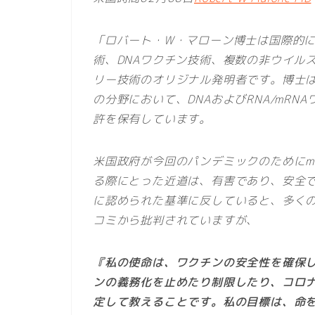
「ロバート・W・マローン博士は国際的に
術、DNAワクチン技術、複数の非ウイルス性
リー技術のオリジナル発明者です。博士
の分野において、DNAおよびRNA/mR
許を保有しています。
米国政府が今回のパンデミックのためにm
る際にとった近道は、有害であり、安全
に認められた基準に反していると、多く
コミから批判されていますが、
『私の使命は、ワクチンの安全性を確保
ンの義務化を止めたり制限したり、コロ
定して教えることです。私の目標は、命