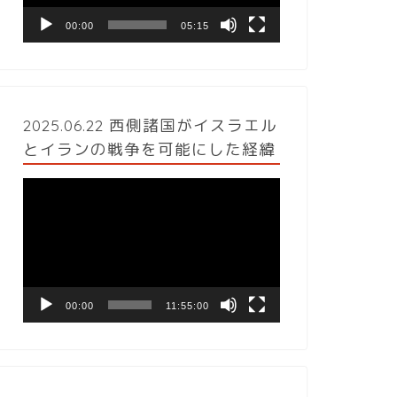
ヤ
ー
00:00
05:15
2025.06.22 西側諸国がイスラエル
とイランの戦争を可能にした経緯
動
画
プ
レ
ー
ヤ
ー
00:00
11:55:00