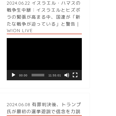
2024.06.22 イスラエル・ハマスの
戦争生中継：イスラエルとヒズボ
ラの緊張が高まる中、国連が「新
たな戦争が迫っている」と警告｜
WION LIVE
動
画
プ
レ
ー
ヤ
ー
00:00
11:55:01
2024.06.08 有罪判決後、トランプ
氏が最初の選挙遊説で信念を力説