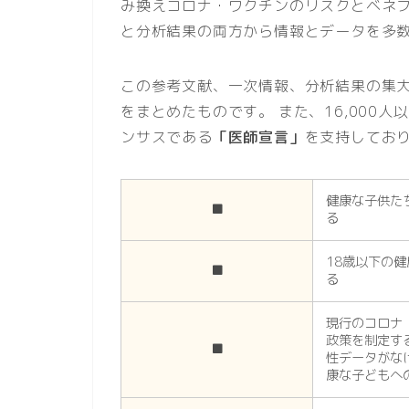
み換えコロナ・ワクチンのリスクとベネ
と分析結果の両方から情報とデータを多
この参考文献、一次情報、分析結果の集
をまとめたものです。 また、16,000
ンサスである
「医師宣言」
を支持してお
健康な子供た
■
る
18歳以下の
■
る
現行のコロナ
政策を制定す
■
性データがな
康な子どもへ