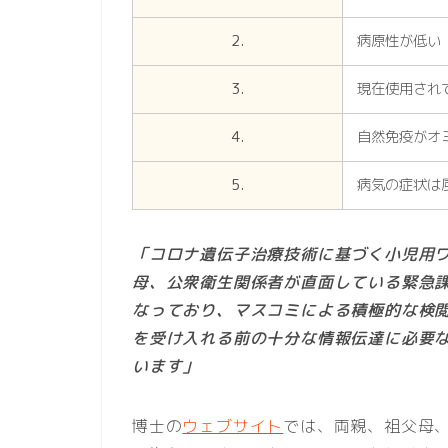
2.
病原性が低い
3.
現在使用され
4.
自然免疫がオ
5.
病気の症状は
「コロナ遺伝子治療技術に基づく小児用
母、公衆衛生関係者が直面している緊急課
なっており、マスコミによる積極的な検
を受け入れる前の十分な情報伝達に必要
います」
博士の
ウェブサイト
では、両親、祖父母