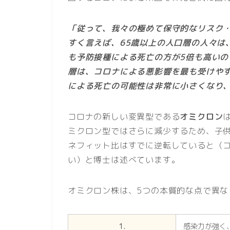
「従って、我々の極めて保守的なリスク・
すく言えば、65歳以上の人口層の人々は
も予防接種による死亡の方が5倍も高い
層は、コロナによる悪影響を最も受けやす
による死亡の可能性は非常に小さくなり、
コロナの新しい変異型である
オミクロン
ミクロン型ではさらに減少するため、子
ネフィット比はすでに逆転していると（
い）と博士は述べています。
オミクロン株は、5つの本質的な点で異
1.
感染力が強く