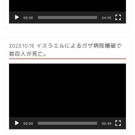
ー
00:00
24:05
2023.10.18 イスラエルによるガザ病院爆破で
数百人が死亡。
動
画
プ
レ
ー
ヤ
ー
00:00
00:49