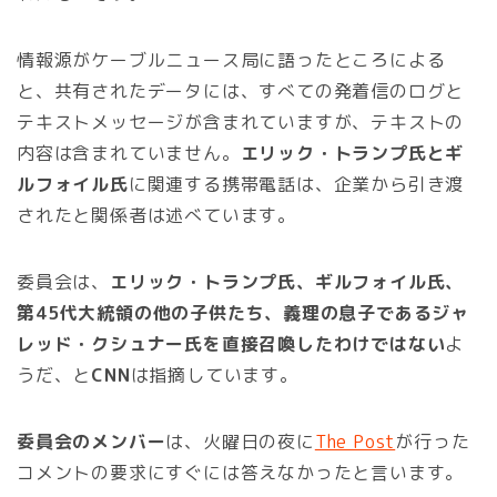
情報源がケーブルニュース局に語ったところによる
と、共有されたデータには、すべての発着信のログと
テキストメッセージが含まれていますが、テキストの
内容は含まれていません。
エリック・トランプ氏とギ
ルフォイル氏
に関連する携帯電話は、企業から引き渡
されたと関係者は述べています。
委員会は、
エリック・トランプ氏、ギルフォイル氏、
第45代大統領の他の子供たち、義理の息子であるジャ
レッド・クシュナー氏を直接召喚したわけではない
よ
うだ、と
CNN
は指摘しています。
委員会のメンバー
は、火曜日の夜に
The Post
が行った
コメントの要求にすぐには答えなかったと言います。