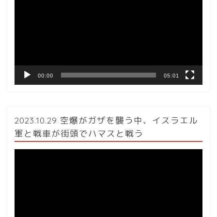
プ
レ
ー
ヤ
ー
00:00
05:01
2023.10.29 空爆がガザを襲う中、イスラエル
軍と戦車が街頭でハマスと戦う
動
画
プ
レ
ー
ヤ