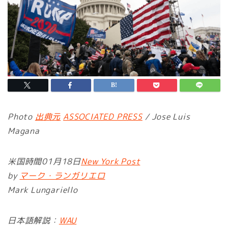
Photo
出典元
ASSOCIATED PRESS
/ Jose Luis
Magana
米国時間01月18日
New York Post
by
マーク・ランガリエロ
Mark Lungariello
日本語解説：
WAU