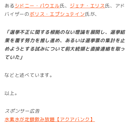
ある
シドニー・パウエル
氏、
ジェナ・エリス
氏、アド
バイザーの
ボリス・エプシュテイン
氏が、
「選挙不正に関する根拠のない理論を展開し、選挙結
果を覆す努力を推し進め、あるいは選挙票の集計を止
めようとする試みについて前大統領と直接連絡を取っ
ていた」
などと述べています。
以上。
スポンサー広告
水素水が定額飲み放題【アクアバンク】