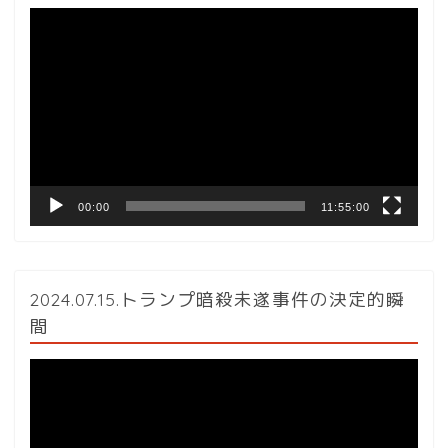
動
画
プ
レ
ー
ヤ
ー
00:00
11:55:00
2024.07.15.トランプ暗殺未遂事件の決定的瞬
間
動
画
プ
レ