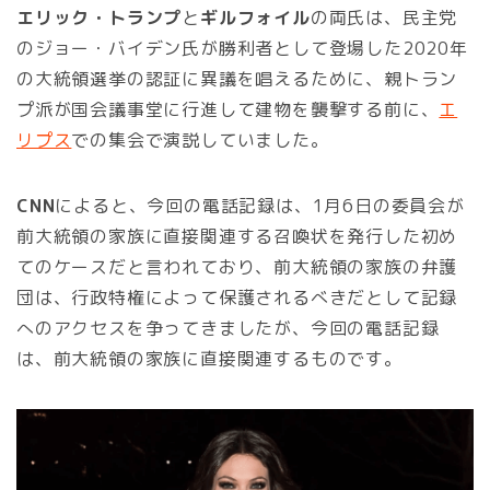
エリック・トランプ
と
ギルフォイル
の両氏は、民主党
のジョー・バイデン氏が勝利者として登場した2020年
の大統領選挙の認証に異議を唱えるために、親トラン
プ派が国会議事堂に行進して建物を襲撃する前に、
エ
リプス
での集会で演説していました。
CNN
によると、今回の電話記録は、1月6日の委員会が
前大統領の家族に直接関連する召喚状を発行した初め
てのケースだと言われており、前大統領の家族の弁護
団は、行政特権によって保護されるべきだとして記録
へのアクセスを争ってきましたが、今回の電話記録
は、前大統領の家族に直接関連するものです。