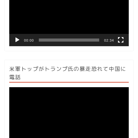
レ
ー
ヤ
ー
00:00
02:34
米軍トップがトランプ氏の暴走恐れて中国に
電話
動
画
プ
レ
ー
ヤ
ー