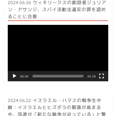
2024.06.26 ウィキリークスの創設者ジュリア
ン・アサンジ、スパイ活動法違反の罪を認め
ることに合意
動
画
プ
レ
ー
ヤ
ー
00:00
02:19
2024.06.22 イスラエル・ハマスの戦争生中
継：イスラエルとヒズボラの緊張が高まる
中、国連が「新たな戦争が迫っている」と警