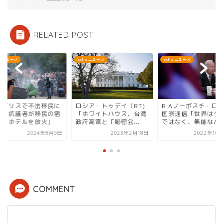
RELATED POST
ra ニュース
Extra ニュース
Extra ニュース
イギリスで不法移民に
ロシア・トゥデイ（RT)
RIAノーボスチ・ロ
する抗議者が移民の宿
「ホワイトハウス、台湾
国際通信「世界はタ
するホテルを放火」
政府高官と『秘密会...
ではなく、無能なバカ.
2024年8月5日
2023年2月18日
2022年10
COMMENT