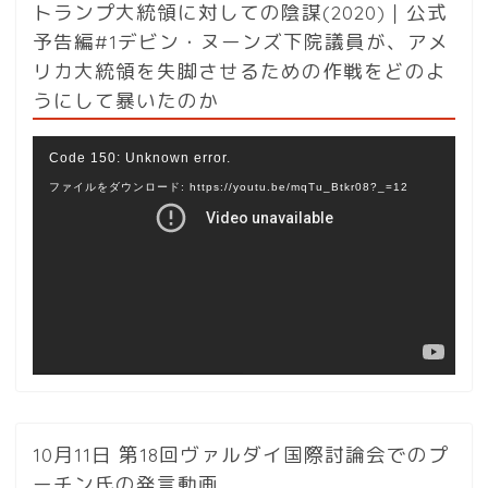
トランプ大統領に対しての陰謀(2020)｜公式
予告編#1デビン・ヌーンズ下院議員が、アメ
リカ大統領を失脚させるための作戦をどのよ
うにして暴いたのか
動
Code 150: Unknown error.
画
ファイルをダウンロード: https://youtu.be/mqTu_Btkr08?_=12
プ
レ
ー
ヤ
ー
10月11日 第18回ヴァルダイ国際討論会でのプ
ーチン氏の発言動画