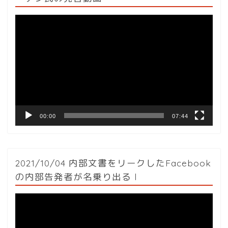
動
画
プ
レ
ー
ヤ
ー
00:00
07:44
2021/10/04 内部文書をリークしたFacebook
の内部告発者が名乗り出る l
動
画
プ