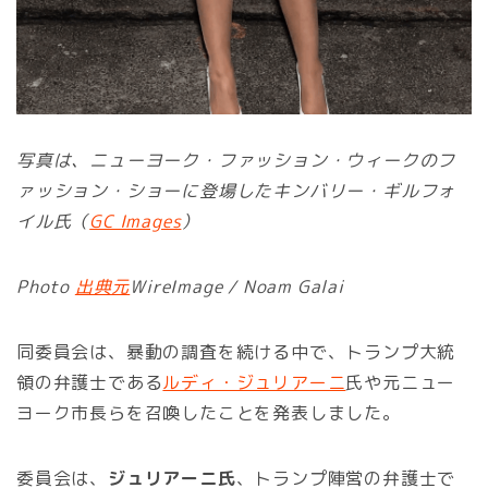
写真は、ニューヨーク・ファッション・ウィークのフ
ァッション・ショーに登場したキンバリー・ギルフォ
イル氏（
GC Images
）
Photo
出典元
WireImage / Noam Galai
同委員会は、暴動の調査を続ける中で、トランプ大統
領の弁護士である
ルディ・ジュリアーニ
氏や元ニュー
ヨーク市長らを召喚したことを発表しました。
委員会は、
ジュリアーニ氏
、トランプ陣営の弁護士で