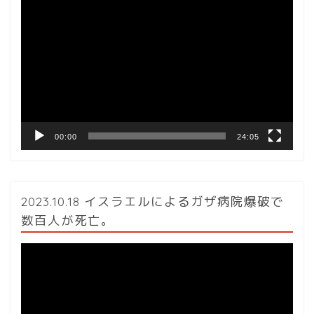
動
画
プ
レ
ー
ヤ
ー
00:00
24:05
2023.10.18 イスラエルによるガザ病院爆破で
数百人が死亡。
動
画
プ
レ
ー