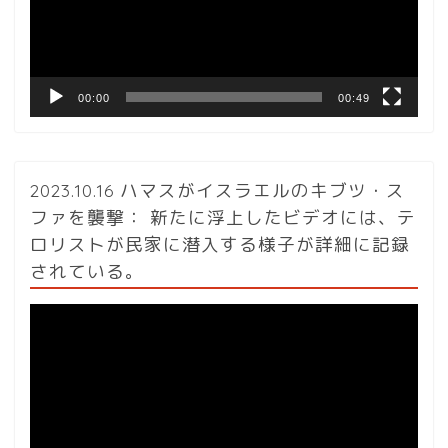
ヤ
ー
00:00
00:49
2023.10.16 ハマスがイスラエルのキブツ・ス
ファを襲撃： 新たに浮上したビデオには、テ
ロリストが民家に潜入する様子が詳細に記録
されている。
動
画
プ
レ
ー
ヤ
ー