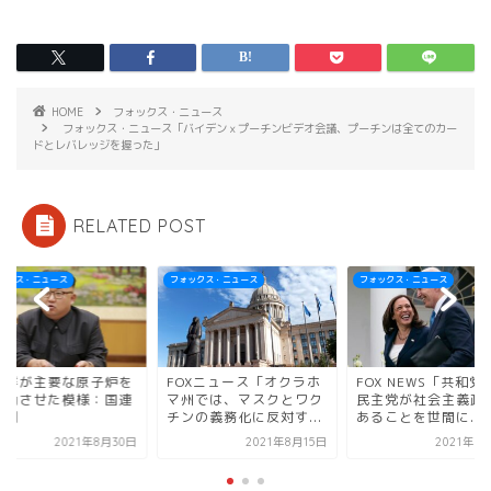
HOME
フォックス・ニュース
フォックス・ニュース「バイデンｘプーチンビデオ会議、プーチンは全てのカー
ドとレバレッジを握った」
RELATED POST
ォックス・ニュース
フォックス・ニュース
フォックス・ニュース
OXニュース「オクラホ
FOX NEWS「共和党は、
北朝鮮が主要な原
州では、マスクとワク
民主党が社会主義政党で
再稼働させた模様
ンの義務化に反対す...
あることを世間に...
監視団
2021年8月15日
2021年9月17日
2021年