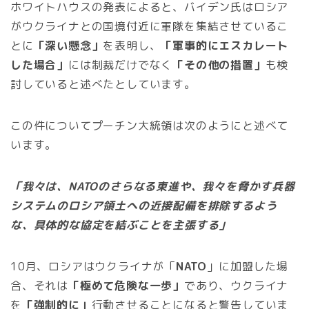
ホワイトハウスの発表によると、バイデン氏はロシア
がウクライナとの国境付近に軍隊を集結させているこ
とに
「深い懸念」
を表明し、
「軍事的にエスカレート
した場合」
には制裁だけでなく
「その他の措置」
も検
討していると述べたとしています。
この件についてプーチン大統領は次のようにと述べて
います。
「我々は、NATOのさらなる東進や、我々を脅かす兵器
システムのロシア領土への近接配備を排除するよう
な、具体的な協定を結ぶことを主張する」
10月、ロシアはウクライナが「
NATO
」に加盟した場
合、それは
「極めて危険な一歩」
であり、ウクライナ
を
「強制的に」
行動させることになると警告していま