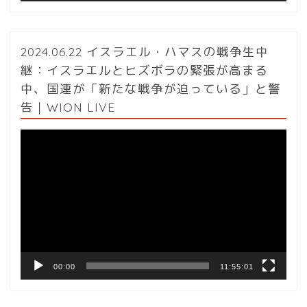
2024.06.22 イスラエル・ハマスの戦争生中
継：イスラエルとヒズボラの緊張が高まる
中、国連が「新たな戦争が迫っている」と警
告｜WION LIVE
動
画
プ
レ
ー
ヤ
ー
00:00
11:55:01