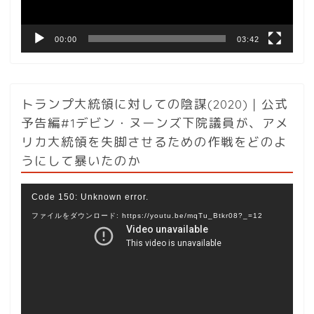
00:00
03:42
トランプ大統領に対しての陰謀(2020)｜公式
予告編#1デビン・ヌーンズ下院議員が、アメ
リカ大統領を失脚させるための作戦をどのよ
うにして暴いたのか
動
Code 150: Unknown error.
画
ファイルをダウンロード: https://youtu.be/mqTu_Btkr08?_=12
プ
レ
ー
ヤ
ー