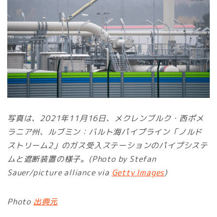
写真は、2021年11月16日、メクレンブルク・西ポメ
ラニア州、ルブミン：バルト海パイプライン「ノルド
ストリーム2」のガス受入ステーションのパイプシステ
ムと遮断装置の様子。(Photo by Stefan
Sauer/picture alliance via
Getty Images
)
Photo
出典元