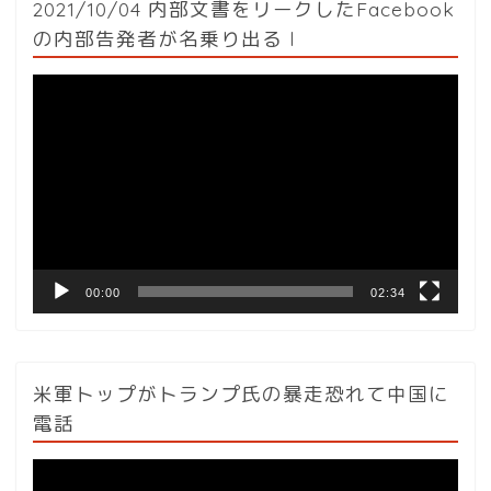
2021/10/04 内部文書をリークしたFacebook
の内部告発者が名乗り出る l
動
画
プ
レ
ー
ヤ
ー
00:00
02:34
米軍トップがトランプ氏の暴走恐れて中国に
電話
動