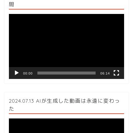
間
動
画
プ
レ
ー
ヤ
ー
00:00
06:14
2024.07.13 AIが生成した動画は永遠に変わっ
た
動
画