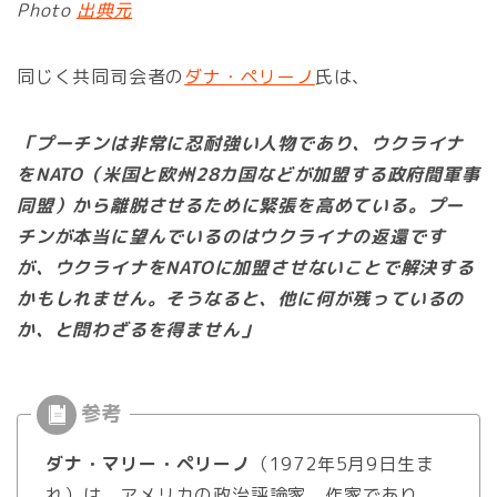
Photo
出典元
同じく共同司会者の
ダナ・ペリーノ
氏は、
「プーチンは非常に忍耐強い人物であり、ウクライナ
をNATO（米国と欧州28カ国などが加盟する政府間軍事
同盟）から離脱させるために緊張を高めている。プー
チンが本当に望んでいるのはウクライナの返還です
が、ウクライナをNATOに加盟させないことで解決する
かもしれません。そうなると、他に何が残っているの
か、と問わざるを得ません」
ダナ・マリー・ペリーノ
（1972年5月9日生ま
れ）は、アメリカの政治評論家、作家であり、