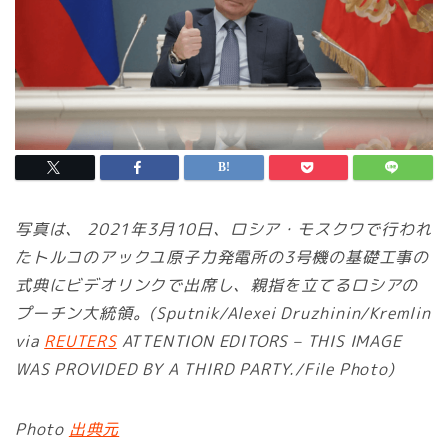
写真は、 2021年3月10日、ロシア・モスクワで行われ
たトルコのアックユ原子力発電所の3号機の基礎工事の
式典にビデオリンクで出席し、親指を立てるロシアの
プーチン大統領。(Sputnik/Alexei Druzhinin/Kremlin
via
REUTERS
ATTENTION EDITORS – THIS IMAGE
WAS PROVIDED BY A THIRD PARTY./File Photo)
Photo
出典元