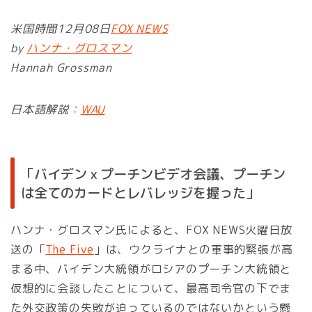
米国時間12月08日
FOX NEWS
by
ハンナ・グロスマン
Hannah Grossman
日本語解説：
WAU
「バイデンｘプーチンビデオ会議、プーチン
は全てのカードとレバレッジを握った」
ハンナ・グロスマン氏によると、FOX NEWS火曜日放
送の「
The Five
」は、ウクライナとの軍事的緊張が高
まる中、バイデン大統領がロシアのプーチン大統領と
仮想的に会談したことについて、最高司令官の下でま
た外交政策の失敗が迫っているのではないかという懸