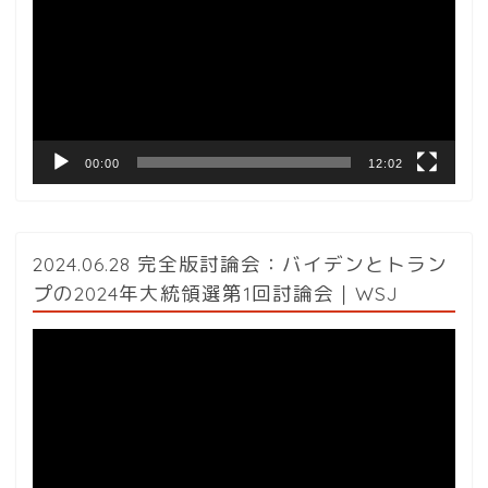
プ
レ
ー
ヤ
ー
00:00
12:02
2024.06.28 完全版討論会：バイデンとトラン
プの2024年大統領選第1回討論会｜WSJ
動
画
プ
レ
ー
ヤ
ー