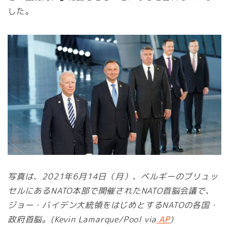
した。
写真は、2021年6月14日（月）、ベルギーのブリュッ
セルにあるNATO本部で開催されたNATO首脳会議で、
ジョー・バイデン大統領をはじめとするNATOの各国・
政府首脳。(Kevin Lamarque/Pool via
AP
)