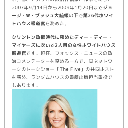
2007年9月14日から2009年1月20日まで
ジョ
ージ・W・ブッシュ大統領
の下で
第26代ホワイ
トハウス報道官
を務めた。
クリントン政権時代に務めたディー・ディー・
マイヤーズに次いで2人目の女性ホワイトハウス
報道官
です。現在、フォックス・ニュースの政
治コメンテーターを務める一方で、同ネットワ
ークのトークショー「
The Five
」の共同ホスト
を務め、ランダムハウスの書籍出版担当重役で
もあります。