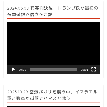
2024.06.08 有罪判決後、トランプ氏が最初の
選挙遊説で信念を力説
動
画
プ
レ
ー
ヤ
ー
00:00
05:01
2023.10.29 空爆がガザを襲う中、イスラエル
軍と戦車が街頭でハマスと戦う