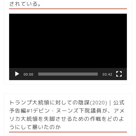
されている。
動
画
プ
レ
ー
ヤ
ー
00:00
03:42
トランプ大統領に対しての陰謀(2020)｜公式
予告編#1デビン・ヌーンズ下院議員が、アメ
リカ大統領を失脚させるための作戦をどのよ
うにして暴いたのか