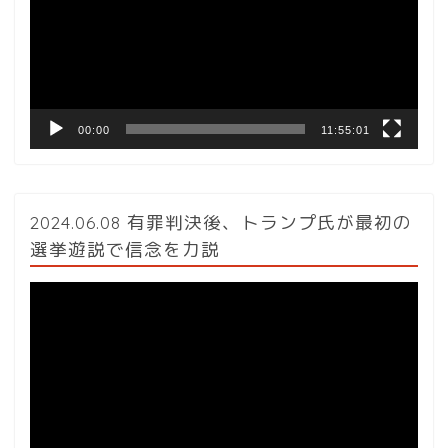
レ
ー
ヤ
ー
00:00
11:55:01
2024.06.08 有罪判決後、トランプ氏が最初の
選挙遊説で信念を力説
動
画
プ
レ
ー
ヤ
ー