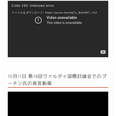
動
Code 150: Unknown error.
画
ファイルをダウンロード: https://youtu.be/mqTu_Btkr08?_=12
プ
レ
ー
ヤ
ー
10月11日 第18回ヴァルダイ国際討論会でのプ
ーチン氏の発言動画
動
画
プ
レ