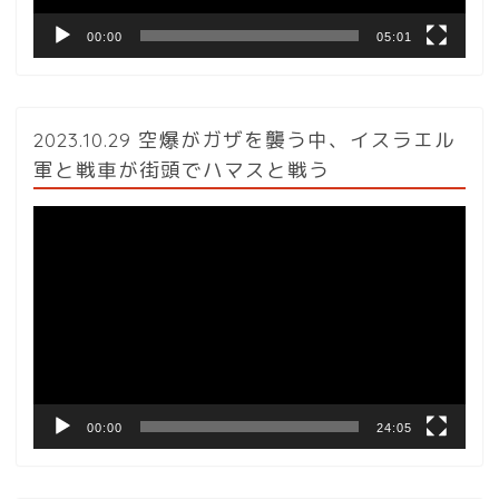
00:00
05:01
2023.10.29 空爆がガザを襲う中、イスラエル
軍と戦車が街頭でハマスと戦う
動
画
プ
レ
ー
ヤ
ー
00:00
24:05