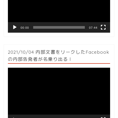
ー
ヤ
ー
00:00
07:44
2021/10/04 内部文書をリークしたFacebook
の内部告発者が名乗り出る l
動
画
プ
レ
ー
ヤ
ー