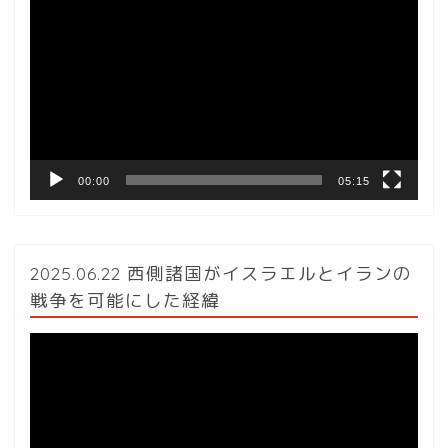
画
プ
レ
ー
ヤ
ー
00:00
05:15
2025.06.22 西側諸国がイスラエルとイランの
戦争を可能にした経緯
動
画
プ
レ
ー