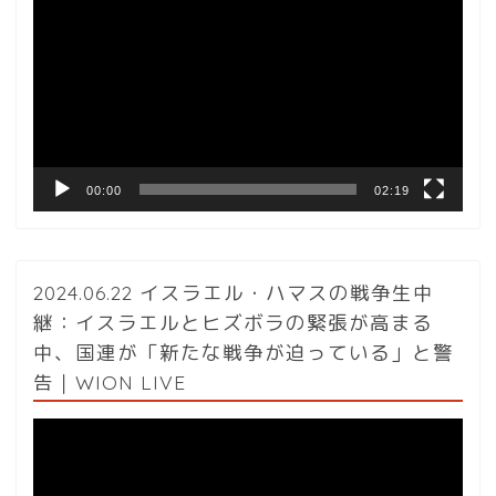
画
プ
レ
ー
ヤ
ー
00:00
02:19
2024.06.22 イスラエル・ハマスの戦争生中
継：イスラエルとヒズボラの緊張が高まる
中、国連が「新たな戦争が迫っている」と警
告｜WION LIVE
動
画
プ