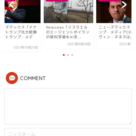
ューズマックス「ドナ
Newsmax「イスラエル
ニューズマックス「
ド・トランプ元大統領
のエージェントがイラン
ンプ・メディアCEO
、『トランプ・メデ
の核科学者をAI支...
ヴィン・ヌネスは、ビ.
.
2021年9月20日
2022年1月
2021年10月21日
COMMENT