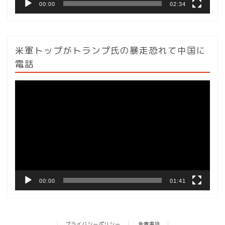
00:00
02:34
米軍トップがトランプ氏の暴走恐れて中国に
電話
動
画
プ
レ
ー
ヤ
ー
00:00
01:41
プライバシーポリシー
免責事項