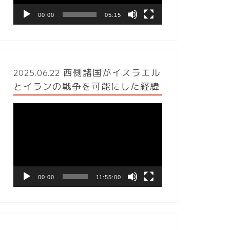
ヤ
ー
00:00
05:15
2025.06.22 西側諸国がイスラエル
とイランの戦争を可能にした経緯
動
画
プ
レ
ー
ヤ
ー
00:00
11:55:00