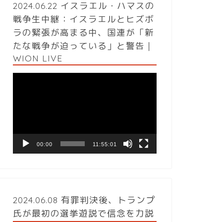
2024.06.22 イスラエル・ハマスの
戦争生中継：イスラエルとヒズボ
ラの緊張が高まる中、国連が「新
たな戦争が迫っている」と警告｜
WION LIVE
動
画
プ
レ
ー
ヤ
ー
00:00
11:55:01
2024.06.08 有罪判決後、トランプ
氏が最初の選挙遊説で信念を力説