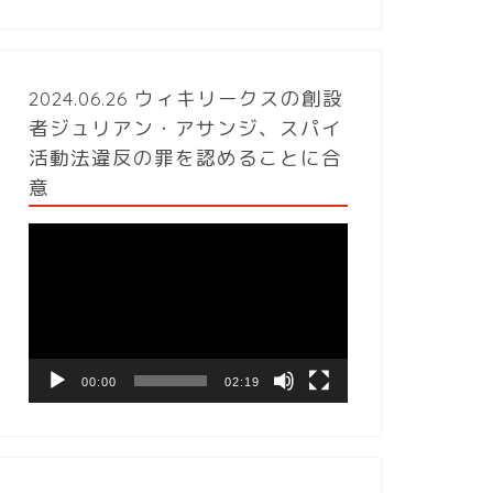
2024.06.26 ウィキリークスの創設
者ジュリアン・アサンジ、スパイ
活動法違反の罪を認めることに合
意
動
画
プ
レ
ー
ヤ
ー
00:00
02:19