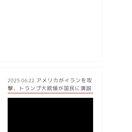
2025.06.22 アメリカがイランを攻
撃、トランプ大統領が国民に演説
動
画
プ
レ
ー