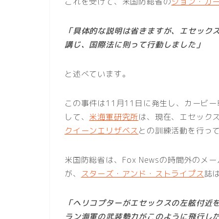
これを受けて、米国防総省の
ジョン・カ
「具体的な説明は省きますが、エセック
講じ、国際法に則って行動しました」
と述べています。
この事件は11月11日に発生し、カービ
して、
米海軍研究所
は、現在、エセック
クイーンエリザベス
との訓練活動を行っ
米国防総省は、Fox Newsの時間外の
が、
スターズ・アンド・ストライプス
誌
「ヘリコプターがエセックスの左舷付近を
ラン海軍の武装勢力がこのように飛行し