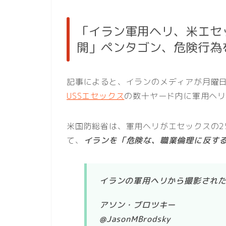
「イラン軍用ヘリ、米エセ
開」ペンタゴン、危険行為
記事によると、イランのメディアが月曜
USSエセックス
の数十ヤード内に軍用ヘ
米国防総省は、軍用ヘリがエセックスの2
て、
イランを「危険な、職業倫理に反す
イランの軍用ヘリから撮影され
アソン・ブロツキー
@JasonMBrodsky