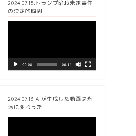
2024.07.15.トランプ暗殺未遂事件
の決定的瞬間
動
画
プ
レ
ー
ヤ
ー
00:00
06:14
2024.07.13 AIが生成した動画は永
遠に変わった
動
画
プ