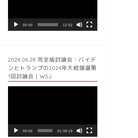
レ
ー
ヤ
ー
00:00
12:02
2024.06.28 完全版討論会：バイデ
ンとトランプの2024年大統領選第
1回討論会｜WSJ
動
画
プ
レ
ー
ヤ
ー
00:00
01:38:19