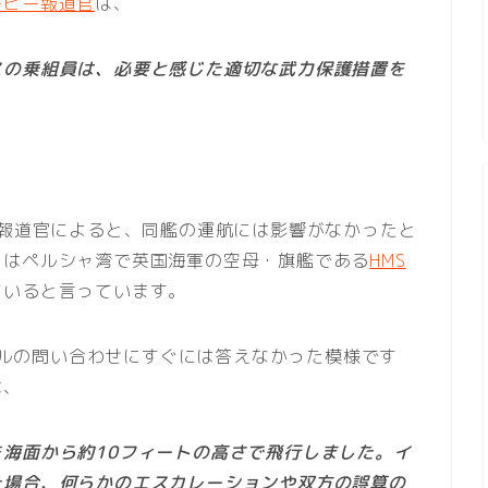
ービー報道官
は、
スの乗組員は、必要と感じた適切な武力保護措置を
ー報道官によると、同艦の運航には影響がなかったと
スはペルシャ湾で英国海軍の空母・旗艦である
HMS
ていると言っています。
メールの問い合わせにすぐには答えなかった模様です
は、
海面から約10フィートの高さで飛行しました。イ
た場合、何らかのエスカレーションや双方の誤算の