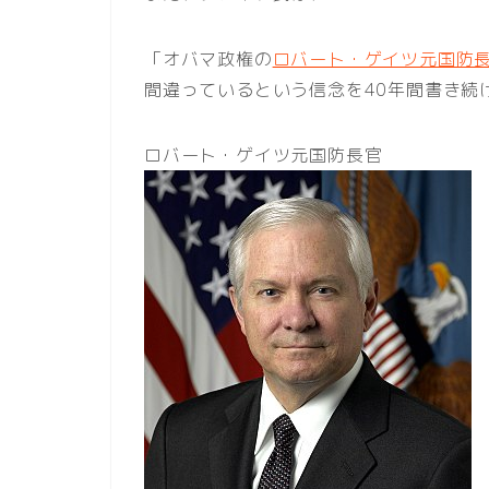
「オバマ政権の
ロバート・ゲイツ元国防
間違っているという信念を40年間書き続
ロバート・ゲイツ元国防長官