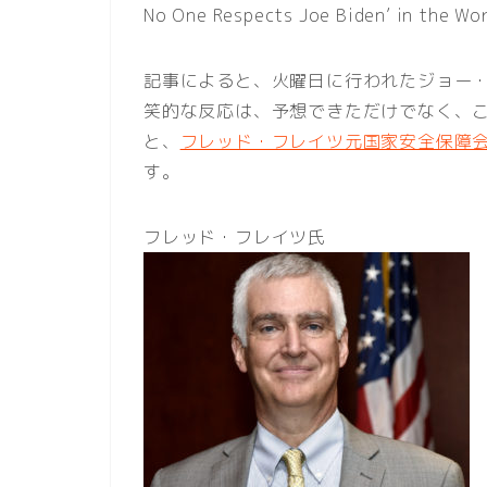
No One Respects Joe Biden’ in the Wo
記事によると、火曜日に行われたジョー
笑的な反応は、予想できただけでなく、
と、
フレッド・フレイツ元国家安全保障
す。
フレッド・フレイツ氏