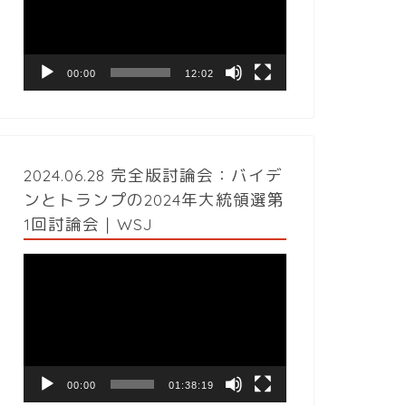
レ
ー
ヤ
ー
00:00
12:02
2024.06.28 完全版討論会：バイデ
ンとトランプの2024年大統領選第
1回討論会｜WSJ
動
画
プ
レ
ー
ヤ
ー
00:00
01:38:19