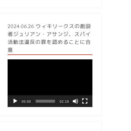
2024.06.26 ウィキリークスの創設
者ジュリアン・アサンジ、スパイ
活動法違反の罪を認めることに合
意
動
画
プ
レ
ー
ヤ
ー
00:00
02:19