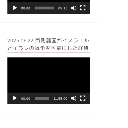
ヤ
ー
00:00
05:15
2025.06.22 西側諸国がイスラエル
とイランの戦争を可能にした経緯
動
画
プ
レ
ー
ヤ
ー
00:00
11:55:00