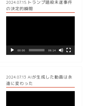
2024.07.15.トランプ暗殺未遂事件
の決定的瞬間
動
画
プ
レ
ー
ヤ
ー
00:00
06:14
2024.07.13 AIが生成した動画は永
遠に変わった
動
画
プ