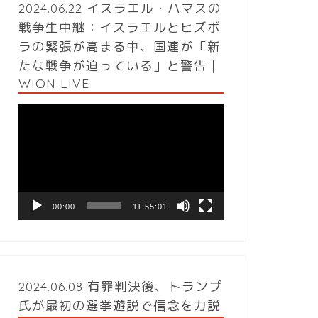
2024.06.22 イスラエル・ハマスの
戦争生中継：イスラエルとヒズボ
ラの緊張が高まる中、国連が「新
たな戦争が迫っている」と警告｜
WION LIVE
動
画
プ
レ
ー
ヤ
ー
00:00
11:55:01
2024.06.08 有罪判決後、トランプ
氏が最初の選挙遊説で信念を力説