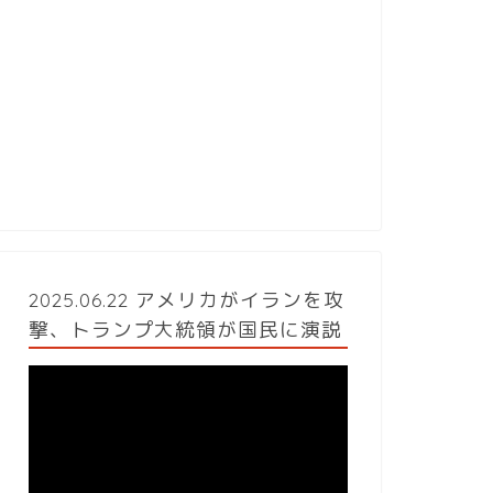
2025.06.22 アメリカがイランを攻
撃、トランプ大統領が国民に演説
動
画
プ
レ
ー