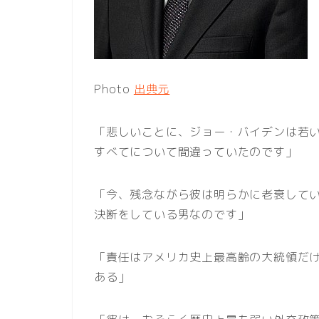
Photo
出典元
「悲しいことに、ジョー・バイデンは若
すべてについて間違っていたのです」
「今、残念ながら彼は明らかに老衰して
決断をしている男なのです」
「責任はアメリカ史上最高齢の大統領だ
ある」