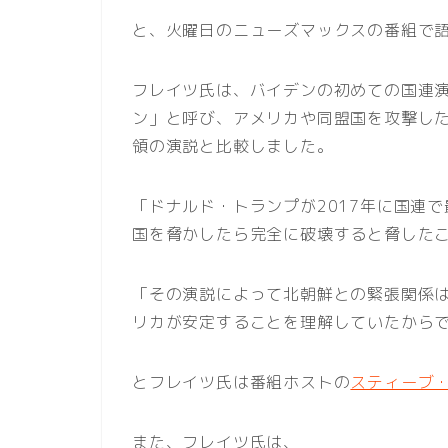
と、火曜日のニューズマックスの番組で
フレイツ氏は、バイデンの初めての国連
ン」と呼び、アメリカや同盟国を攻撃し
領の演説と比較しました。
「ドナルド・トランプが2017年に国連
国を脅かしたら完全に破壊すると脅した
「その演説によって北朝鮮との緊張関係
リカが安定することを理解していたから
とフレイツ氏は番組ホストの
スティーブ
また、フレイツ氏は、