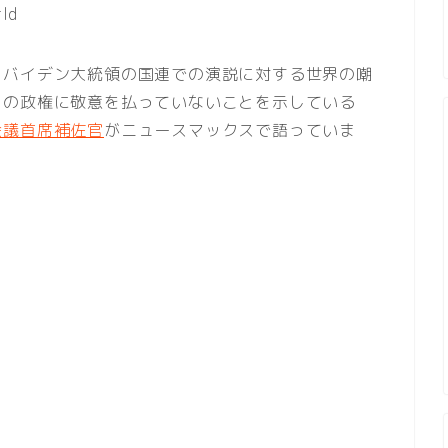
rld
・バイデン大統領の国連での演説に対する世界の嘲
この政権に敬意を払っていないことを示している
会議首席補佐官
がニュースマックスで語っていま