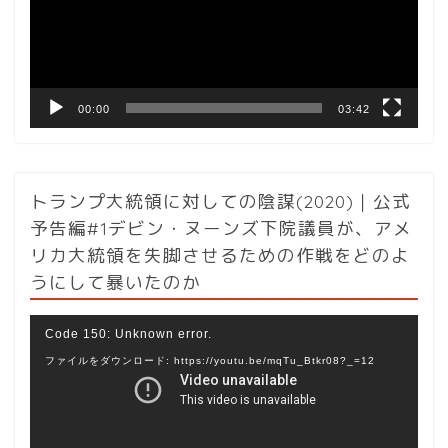
ー
ヤ
ー
00:00
03:42
トランプ大統領に対しての陰謀(2020)｜公式
予告編#1デビン・ヌーンズ下院議員が、アメ
リカ大統領を失脚させるための作戦をどのよ
うにして暴いたのか
動
Code 150: Unknown error.
画
ファイルをダウンロード: https://youtu.be/mqTu_Btkr08?_=12
プ
レ
ー
ヤ