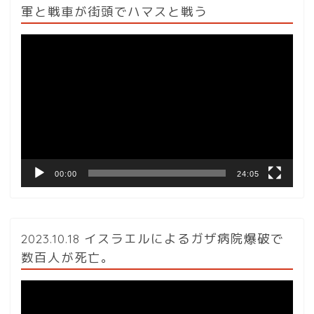
軍と戦車が街頭でハマスと戦う
動
画
プ
レ
ー
ヤ
ー
00:00
24:05
2023.10.18 イスラエルによるガザ病院爆破で
数百人が死亡。
動
画