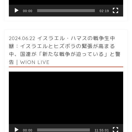
00:00
02:19
2024.06.22 イスラエル・ハマスの戦争生中
継：イスラエルとヒズボラの緊張が高まる
中、国連が「新たな戦争が迫っている」と警
告｜WION LIVE
動
画
プ
レ
ー
ヤ
ー
00:00
11:55:01