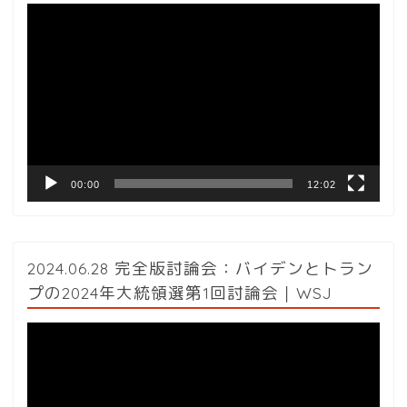
動
画
プ
レ
ー
ヤ
ー
00:00
12:02
2024.06.28 完全版討論会：バイデンとトラン
プの2024年大統領選第1回討論会｜WSJ
動
画
プ
レ