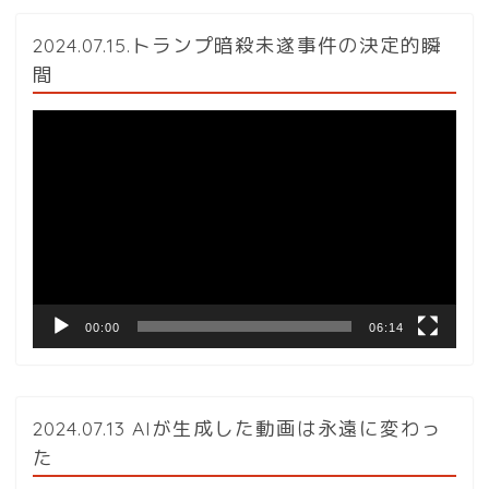
2024.07.15.トランプ暗殺未遂事件の決定的瞬
間
動
画
プ
レ
ー
ヤ
ー
00:00
06:14
2024.07.13 AIが生成した動画は永遠に変わっ
た