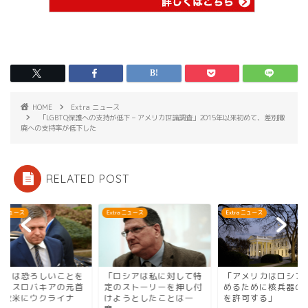
HOME
Extra ニュース
「LGBTQ保護への支持が低下 – アメリカ世論調査」2015年以来初めて、差別撤
廃への支持率が低下した
RELATED POST
ra ニュース
Extra ニュース
Extra ニュース
彼らは恐ろしいことを
「ロシアは私に対して特
「アメリカはロシア
た」スロバキアの元首
定のストーリーを押し付
めるために核兵器の
が欧米にウクライナ
けようとしたことは一
を許可する」