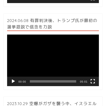
2024.06.08 有罪判決後、トランプ氏が最初の
選挙遊説で信念を力説
動
画
プ
レ
ー
ヤ
ー
00:00
05:01
2023.10.29 空爆がガザを襲う中、イスラエル