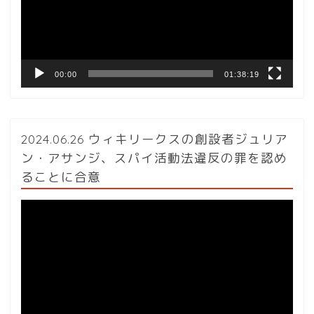
ー
ヤ
ー
00:00
01:38:19
2024.06.26 ウィキリークスの創設者ジュリア
ン・アサンジ、スパイ活動法違反の罪を認め
ることに合意
動
画
プ
レ
ー
ヤ
ー