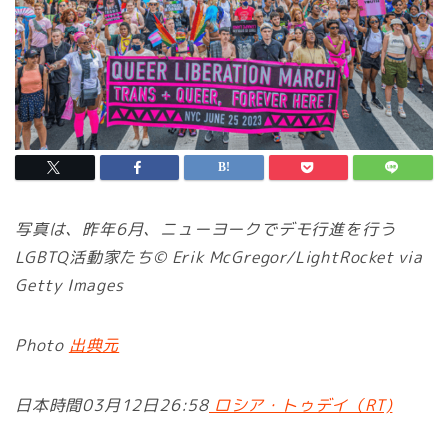
写真は、昨年6月、ニューヨークでデモ行進を行う
LGBTQ活動家たち© Erik McGregor/LightRocket via
Getty Images
Photo
出典元
日本時間03月12日26:58
ロシア・トゥデイ（RT)