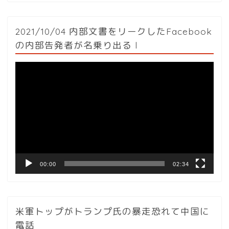
2021/10/04 内部文書をリークしたFacebook
の内部告発者が名乗り出る l
動
画
プ
レ
ー
ヤ
ー
00:00
02:34
米軍トップがトランプ氏の暴走恐れて中国に
電話