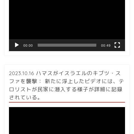
プ
レ
ー
ヤ
ー
00:00
00:49
2023.10.16 ハマスがイスラエルのキブツ・ス
ファを襲撃： 新たに浮上したビデオには、テ
ロリストが民家に潜入する様子が詳細に記録
されている。
動
画
プ
レ