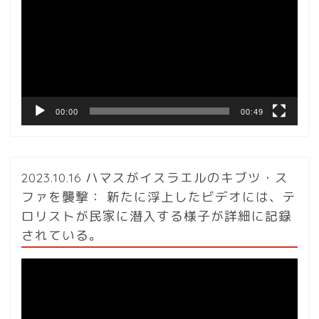
プ
レ
ー
ヤ
ー
00:00
00:49
2023.10.16 ハマスがイスラエルのキブツ・ス
ファを襲撃： 新たに浮上したビデオには、テ
ロリストが民家に潜入する様子が詳細に記録
されている。
動
画
プ
レ