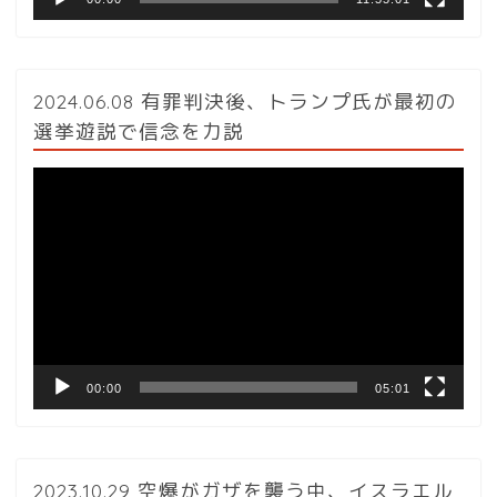
2024.06.08 有罪判決後、トランプ氏が最初の
選挙遊説で信念を力説
動
画
プ
レ
ー
ヤ
ー
00:00
05:01
2023.10.29 空爆がガザを襲う中、イスラエル