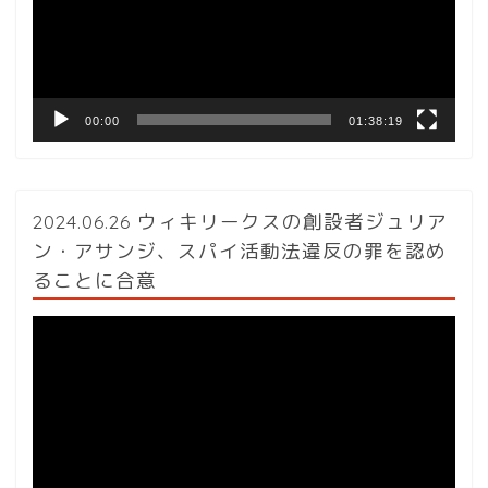
ー
ヤ
ー
00:00
01:38:19
2024.06.26 ウィキリークスの創設者ジュリア
ン・アサンジ、スパイ活動法違反の罪を認め
ることに合意
動
画
プ
レ
ー
ヤ
ー