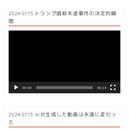
2024.07.15.トランプ暗殺未遂事件の決定的瞬
間
動
画
プ
レ
ー
ヤ
ー
00:00
06:14
2024.07.13 AIが生成した動画は永遠に変わっ
た