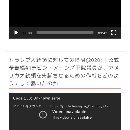
ー
ヤ
ー
00:00
03:42
トランプ大統領に対しての陰謀(2020)｜公式
予告編#1デビン・ヌーンズ下院議員が、アメ
リカ大統領を失脚させるための作戦をどのよ
うにして暴いたのか
動
Code 150: Unknown error.
画
ファイルをダウンロード: https://youtu.be/mqTu_Btkr08?_=12
プ
レ
ー
ヤ