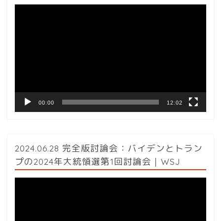
動
画
プ
レ
ー
ヤ
ー
00:00
12:02
2024.06.28 完全版討論会：バイデンとトラン
プの2024年大統領選第1回討論会｜WSJ
動
画
プ
レ