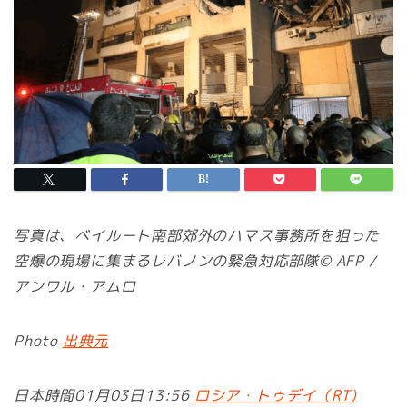
写真は、ベイルート南部郊外のハマス事務所を狙った
空爆の現場に集まるレバノンの緊急対応部隊© AFP /
アンワル・アムロ
Photo
出典元
日本時間01月03日13:56
ロシア・トゥデイ（RT)