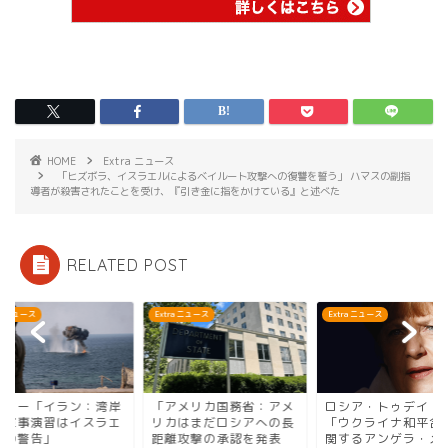
HOME
Extra ニュース
「ヒズボラ、イスラエルによるベイルート攻撃への復讐を誓う」 ハマスの副指
導者が殺害されたことを受け、『引き金に指をかけている』と述べた
RELATED POST
ra ニュース
Extra ニュース
Extra ニュース
イター「イラン：湾岸
「アメリカ国務省：アメ
ロシア・トゥデイ（R
の軍事演習はイスラエ
リカはまだロシアへの長
「ウクライナ和平合
への警告」
距離攻撃の承認を発表
関するアンゲラ・メ..