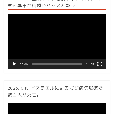
軍と戦車が街頭でハマスと戦う
動
画
プ
レ
ー
ヤ
ー
00:00
24:05
2023.10.18 イスラエルによるガザ病院爆破で
数百人が死亡。
動
画