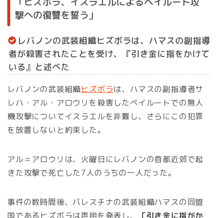
「ヒズボラ、イスラエルによるベイルート攻
撃への復讐を誓う」
レバノンの武装組織ヒズボラは、ハマスの副指導
者が殺害されたことを受け、『引き金に指をかけて
いる』と述べた
レバノンの武装組織
ヒズボラ
は、ハマスの副指導者サ
レハ・アル・アロウリを殺害したベイルートでの無人
機攻撃についてイスラエルを非難し、さらにこの犯罪
を放置しないと約束した。
アル＝アロウリは、火曜日にレバノンの首都近郊で起
きた攻撃で死亡した7人のうちの一人だった。
事件の数時間後、パレスチナの武装組織ハマスの同盟
国であるヒズボラは声明を発表し、
「引き金に指がか