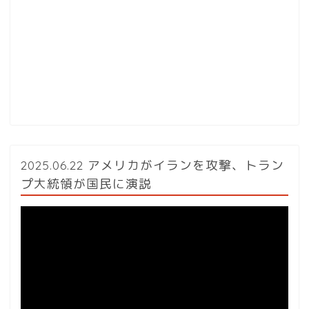
2025.06.22 アメリカがイランを攻撃、トラン
プ大統領が国民に演説
動
画
プ
レ
ー
ヤ
ー