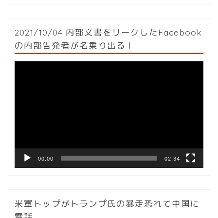
2021/10/04 内部文書をリークしたFacebook
の内部告発者が名乗り出る l
動
画
プ
レ
ー
ヤ
ー
00:00
02:34
米軍トップがトランプ氏の暴走恐れて中国に
電話