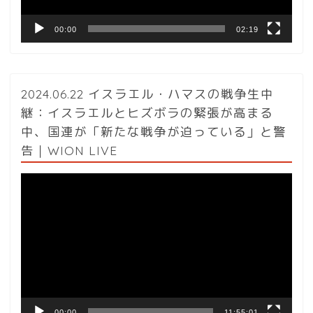
00:00
02:19
2024.06.22 イスラエル・ハマスの戦争生中
継：イスラエルとヒズボラの緊張が高まる
中、国連が「新たな戦争が迫っている」と警
告｜WION LIVE
動
画
プ
レ
ー
ヤ
ー
00:00
11:55:01