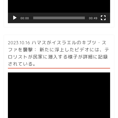
ー
00:00
00:49
2023.10.16 ハマスがイスラエルのキブツ・ス
ファを襲撃： 新たに浮上したビデオには、テ
ロリストが民家に潜入する様子が詳細に記録
されている。
動
画
プ
レ
ー
ヤ
ー