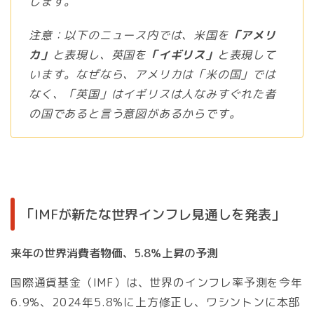
します。
注意：以下のニュース内では、米国を
「アメリ
カ」
と表現し、英国を
「イギリス」
と表現して
います。なぜなら、アメリカは「米の国」では
なく、「英国」はイギリスは人なみすぐれた者
の国であると言う意図があるからです。
「IMFが新たな世界インフレ見通しを発表」
来年の世界消費者物価、5.8％上昇の予測
国際通貨基金（IMF）は、世界のインフレ率予測を今年
6.9%、2024年5.8%に上方修正し、ワシントンに本部