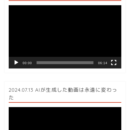
動
画
プ
レ
ー
ヤ
ー
00:00
06:14
2024.07.13 AIが生成した動画は永遠に変わっ
た
動
画
プ
レ