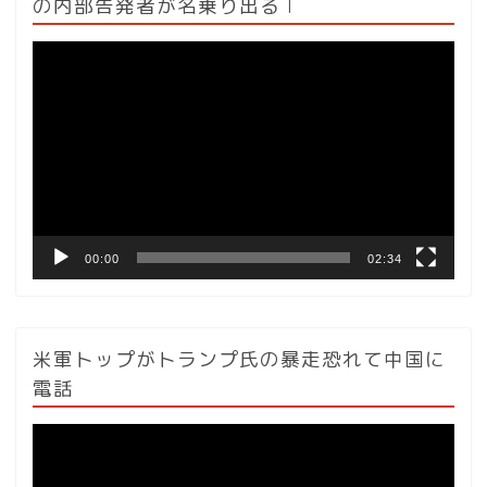
の内部告発者が名乗り出る l
動
画
プ
レ
ー
ヤ
ー
00:00
02:34
米軍トップがトランプ氏の暴走恐れて中国に
電話
動
画
プ