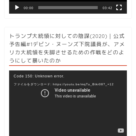
00:00
03:42
トランプ大統領に対しての陰謀(2020)｜公式
予告編#1デビン・ヌーンズ下院議員が、アメ
リカ大統領を失脚させるための作戦をどのよ
うにして暴いたのか
動
Code 150: Unknown error.
画
ファイルをダウンロード: https://youtu.be/mqTu_Btkr08?_=12
プ
レ
ー
ヤ
ー