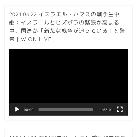
2024.06.22 イスラエル・ハマスの戦争生中
継：イスラエルとヒズボラの緊張が高まる
中、国連が「新たな戦争が迫っている」と警
告｜WION LIVE
動
画
プ
レ
ー
ヤ
ー
00:00
11:55:01