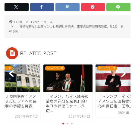
HOME
Extra ニュース
「IMFが新たな世界インフレ見通しを発表」来年の世界消費者物価、5.8％上昇
の予測
RELATED POST
ra ニュース
Extra ニュース
Extra ニュース
アメリカ国務省：アメ
「イラン、ハマス議長の
「トランプ：マスク
カはまだロシアへの長
暗殺の詳細を発表」約7
マスワミを国務省の
離攻撃の承認を発表
キロの弾頭ミサイルが
化の責任者に任命」
.
使...
2024年11
2024年9月17日
2024年8月4日