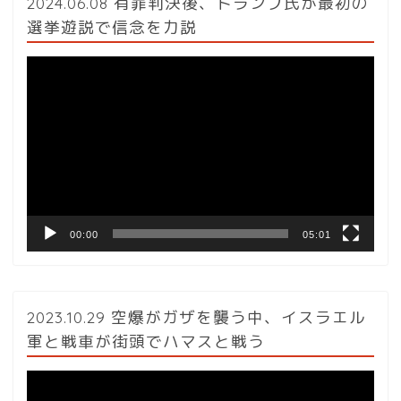
2024.06.08 有罪判決後、トランプ氏が最初の
選挙遊説で信念を力説
動
画
プ
レ
ー
ヤ
ー
00:00
05:01
2023.10.29 空爆がガザを襲う中、イスラエル
軍と戦車が街頭でハマスと戦う
動
画