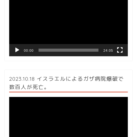
プ
レ
ー
ヤ
ー
00:00
24:05
2023.10.18 イスラエルによるガザ病院爆破で
数百人が死亡。
動
画
プ
レ
ー
ヤ