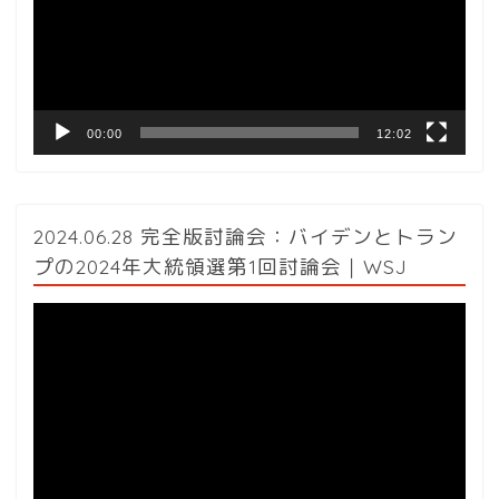
ー
ヤ
ー
00:00
12:02
2024.06.28 完全版討論会：バイデンとトラン
プの2024年大統領選第1回討論会｜WSJ
動
画
プ
レ
ー
ヤ
ー