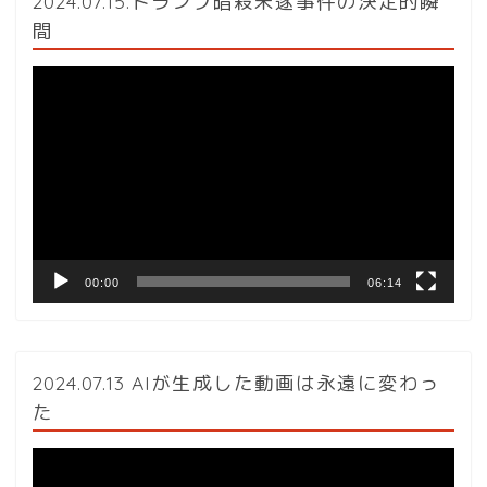
2024.07.15.トランプ暗殺未遂事件の決定的瞬
間
動
画
プ
レ
ー
ヤ
ー
00:00
06:14
2024.07.13 AIが生成した動画は永遠に変わっ
た
動
画