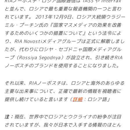
RIAノーボスチ・ロシア国際通信は TASS や Interfax
と並んで、ロシアで最も重要な報道機関の一つと言わ
れています。 2013年12月9日、ロシア大統領ウラジー
ミル・プーチン氏の『国家マスメディアの効果を改善
するためのいくつかの措置について』という法令によ
り、RIA Novostiメディアグループは正式に解散しまし
たが、代わりにロシヤ・セゴドニャ国際メディアグル
ープ（Rossiya Segodnya）が設立され、引き続きRIA
ノーボスチのブランドを使用することになりました。
それ以来、RIAノーボスチは、ロシアと海外のあらゆる
主要な出来事について、正確で最新の情報を視聴者に
提供し続けていると言います（
詳細
：ロシア語」
注：
現在、世界中でロシアとウクライナの紛争が注目
されていますが、我々が日本で入手する情報のほとん