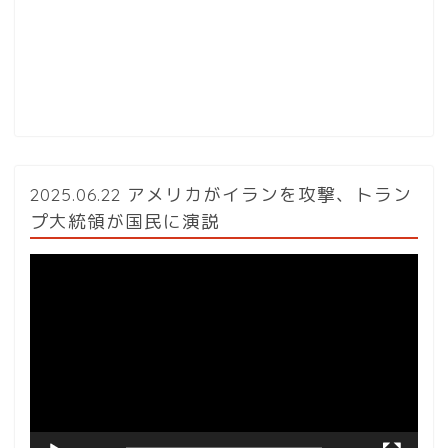
2025.06.22 アメリカがイランを攻撃、トラン
プ大統領が国民に演説
動
画
プ
レ
ー
ヤ
ー