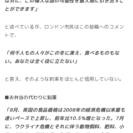
は共に、この偉大な国の可能性を最大限に引き出すこ
とができます」
と述べているが、ロンドン市民はこの投稿へのコメン
トで、
「何千人もの人々がこの冬に凍え、食べるものもな
い。あなたは全く役に立たない」
と答え、そのような約束をほとんど信用していない。
■お弁当の代わりに鉛筆
「8月、英国の食品価格は2008年の経済危機以来最も
速いペースで上昇し、前年比10.5％増となった。7月
に、ウクライナ危機とそれに伴う動物飼料、肥料、小