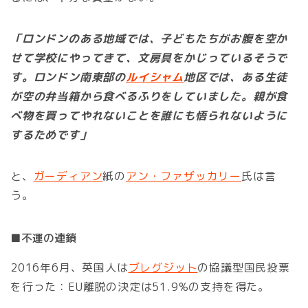
「ロンドンのある地域では、子どもたちがお腹を空か
せて学校にやってきて、文房具をかじっているそうで
す。ロンドン南東部の
ルイシャム
地区では、ある生徒
が空の弁当箱から食べるふりをしていました。親が食
べ物を買ってやれないことを誰にも悟られないように
するためです」
と、
ガーディアン
紙の
アン・ファザッカリー
氏は言
う。
■不運の連鎖
2016年6月、英国人は
ブレグジット
の協議型国民投票
を行った：EU離脱の決定は51.9%の支持を得た。