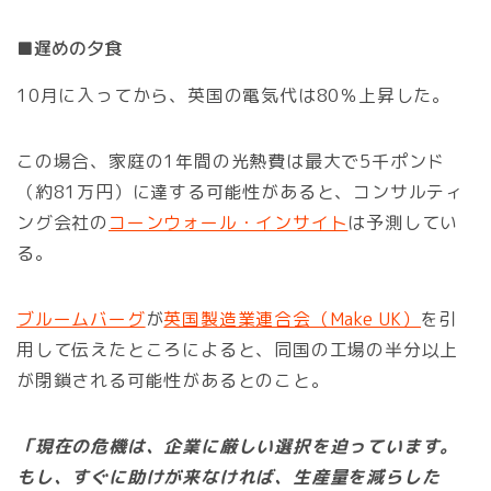
■遅めの夕食
10月に入ってから、英国の電気代は80％上昇した。
この場合、家庭の1年間の光熱費は最大で5千ポンド
（約81万円）に達する可能性があると、コンサルティ
ング会社の
コーンウォール・インサイト
は予測してい
る。
ブルームバーグ
が
英国製造業連合会（Make UK）
を引
用して伝えたところによると、同国の工場の半分以上
が閉鎖される可能性があるとのこと。
「現在の危機は、企業に厳しい選択を迫っています。
もし、すぐに助けが来なければ、生産量を減らした