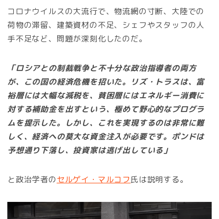
コロナウイルスの大流行で、物流網の寸断、大陸での
荷物の滞留、建築資材の不足、シェフやスタッフの人
手不足など、問題が深刻化したのだ。
「ロシアとの制裁戦争と不十分な政治指導者の両方
が、この国の経済危機を招いた。リズ・トラスは、富
裕層には大幅な減税を、貧困層にはエネルギー消費に
対する補助金を出すという、極めて野心的なプログラ
ムを提示した。しかし、これを実現するのは非常に難
しく、経済への莫大な資金注入が必要です。ポンドは
予想通り下落し、投資家は逃げ出している」
と政治学者の
セルゲイ・マルコフ
氏は説明する。