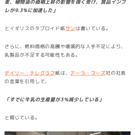
麦、植物油の価格上昇の影響を強く受け、食品インフ
レが9.3%に加速した」
とイギリスのタブロイド紙
サン
は書いている。
さらに、燃料価格の高騰や壊滅的な人手不足により、
乳製品が不足する可能性もある。
デイリー・テレグラフ
紙は、
アーラ・フーズ
社の社長
の言葉を引用して、
「すでに牛乳の生産量が3％減少している」
と報じている。