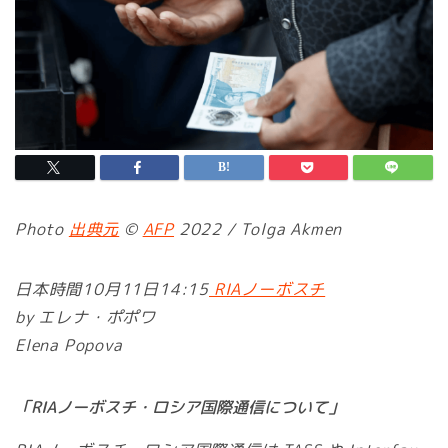
Photo
出典元
©
AFP
2022 / Tolga Akmen
日本時間10月11日14:15
RIAノーボスチ
by エレナ・ポポワ
Elena Popova
「RIAノーボスチ・ロシア国際通信について」