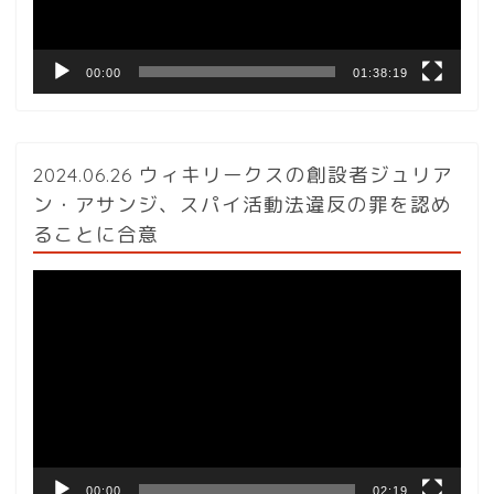
ー
00:00
01:38:19
2024.06.26 ウィキリークスの創設者ジュリア
ン・アサンジ、スパイ活動法違反の罪を認め
ることに合意
動
画
プ
レ
ー
ヤ
ー
00:00
02:19