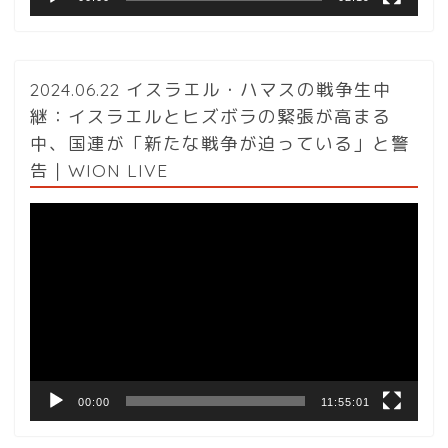
2024.06.22 イスラエル・ハマスの戦争生中
継：イスラエルとヒズボラの緊張が高まる
中、国連が「新たな戦争が迫っている」と警
告｜WION LIVE
動
画
プ
レ
ー
ヤ
ー
00:00
11:55:01