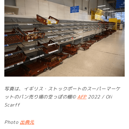
写真は、イギリス・ストックポートのスーパーマーケ
ットのパン売り場の空っぽの棚©
AFP
2022 / Oli
Scarff
Photo
出典元