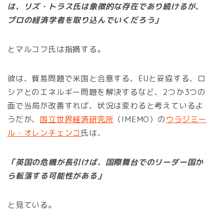
は、リズ・トラス氏は象徴的な存在であり続けるが、
プロの経済学者を取り込んでいくだろう」
とマルコフ氏は指摘する。
彼は、貿易問題で米国と合意する、EUと妥協する、ロ
シアとのエネルギー問題を解決するなど、2つか3つの
面で当局が改善すれば、状況は変わると考えているよ
うだが、
国立世界経済研究所
（IMEMO）の
ウラジミー
ル・オレンチェンコ
氏は、
「英国の危機が長引けば、国際舞台でのリーダー国か
ら転落する可能性がある」
と見ている。