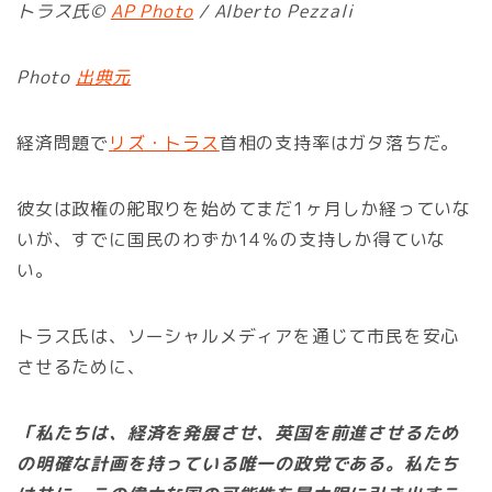
トラス氏©
AP Photo
/ Alberto Pezzali
Photo
出典元
経済問題で
リズ・トラス
首相の支持率はガタ落ちだ。
彼女は政権の舵取りを始めてまだ1ヶ月しか経っていな
いが、すでに国民のわずか14％の支持しか得ていな
い。
トラス氏は、ソーシャルメディアを通じて市民を安心
させるために、
「私たちは、経済を発展させ、英国を前進させるため
の明確な計画を持っている唯一の政党である。私たち