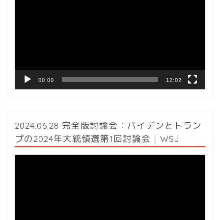
プ
レ
ー
ヤ
ー
00:00
12:02
2024.06.28 完全版討論会：バイデンとトラン
プの2024年大統領選第1回討論会｜WSJ
動
画
プ
レ
ー
ヤ