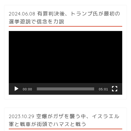
2024.06.08 有罪判決後、トランプ氏が最初の
選挙遊説で信念を力説
動
画
プ
レ
ー
ヤ
ー
00:00
05:01
2023.10.29 空爆がガザを襲う中、イスラエル
軍と戦車が街頭でハマスと戦う