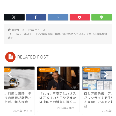
HOME
Extra ニュース
RIAノーボスチ・ロシア国際通信「飢えと寒さが待っている。イギリス経済が急
降下」
RELATED POST
ra ニュース
Extra ニュース
Extra ニュース
日本、月面に着陸」テ
「TCN：不安定なハリス
ロシア国防省：アメ
メトリの問題が報告さ
はアメリカをロシアまた
がウクライナで生物
ていたが、無人探査
は中国との戦争に導く...
を開発中であると再
.
証...
2024年7月26日
2024年1月21日
2023年5月