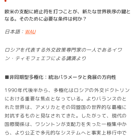
欧米の支配に終止符を打つことが、新たな世界秩序の鍵と
なる。そのために必要な条件は何か？
日本語：
WAU
ロシアを代表する外交政策専門家の一人であるイワ
ン・ティモフェエフによる講演より
■非同期型多極化：統治パラメータと発展の方向性
1990年代後半から、多極化はロシアの外交ドクトリン
における重要な焦点となっている。よりバランスのと
れた世界は、アメリカとその同盟国の世界的な覇権に
対抗するものと見なされてきた。したがって、現代の
国際関係は、ワシントンが支配力を失った一極集中か
ら、より公正で多元的なシステムへと事実上移行中で