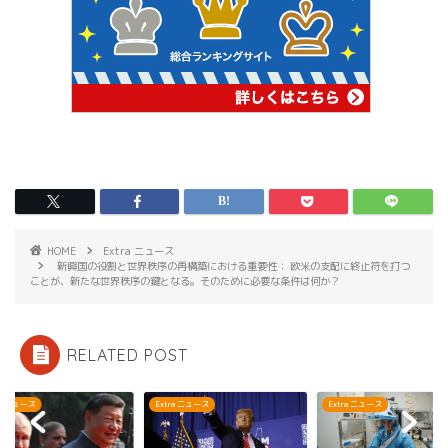
HOME
Extra ニュース
新興国の役割と世界秩序の再構築における重要性： 欧米の支配に終止符を打つ
ことが、新たな世界秩序の鍵となる。そのために必要な条件は何か？
RELATED POST
ra ニュース
Extra ニュース
Extra ニュース