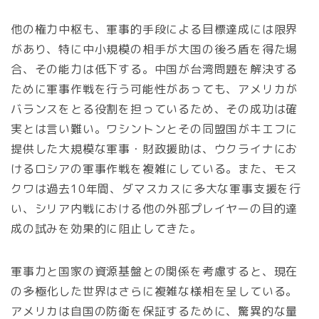
他の権力中枢も、軍事的手段による目標達成には限界
があり、特に中小規模の相手が大国の後ろ盾を得た場
合、その能力は低下する。中国が台湾問題を解決する
ために軍事作戦を行う可能性があっても、アメリカが
バランスをとる役割を担っているため、その成功は確
実とは言い難い。ワシントンとその同盟国がキエフに
提供した大規模な軍事・財政援助は、ウクライナにお
けるロシアの軍事作戦を複雑にしている。また、モス
クワは過去10年間、ダマスカスに多大な軍事支援を行
い、シリア内戦における他の外部プレイヤーの目的達
成の試みを効果的に阻止してきた。
軍事力と国家の資源基盤との関係を考慮すると、現在
の多極化した世界はさらに複雑な様相を呈している。
アメリカは自国の防衛を保証するために、驚異的な量