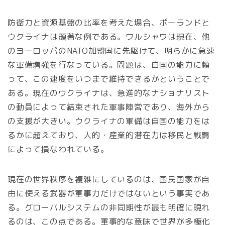
防衛力と資源基盤の比率を考えた場合、ポーランドと
ウクライナは顕著な例である。ワルシャワは現在、他
のヨーロッパのNATO加盟国に先駆けて、明らかに急速
な軍備増強を行なっている。問題は、自国の能力に頼
って、この速度をいつまで維持できるかということで
ある。現在のウクライナは、急進的なナショナリスト
の動員によって結束された軍事陣営であり、海外から
の支援が大きい。ウクライナの軍備は自国の能力をは
るかに超えており、人的・産業的潜在力は移民と戦闘
によって損なわれている。
現在の世界秩序を複雑にしているのは、国民国家が自
由に使える武器が軍事力だけではないという事実であ
る。グローバルシステムの非同期性が最も明確に現れ
るのは、この点である。軍事的な意味で世界が多極化