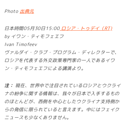
Photo
出典元
日本時間05月30日15:00
ロシア・トゥデイ（RT)
by イワン・ティモフェエフ
Ivan Timofeev
ヴァルダイ・クラブ・プログラム・ディレクターで、
ロシアを代表する外交政策専門家の一人であるイワ
ン・ティモフェエフによる講演より。
注：
現在、世界中で注目されているロシアとウクライ
ナの紛争に関する情報は、我々が日本で入手するもの
のほとんどが、西側を中心としたウクライナ支持側か
らの発信に限られていると言えます。中にはフェイク
ニュースも少なくありません。