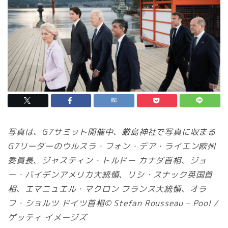
写真は、G7サミット開催中、厳島神社で写真に収まる
G7リーダーのウルスラ・フォン・デア・ライエン欧州
委員長、ジャスティン・トルドー カナダ首相、ジョ
ー・バイデンアメリカ大統領、リシ・スナック英国首
相、エマニュエル・マクロン フランス大統領、オラ
フ・ショルツ ドイツ首相© Stefan Rousseau – Pool /
ゲッティ イメージズ