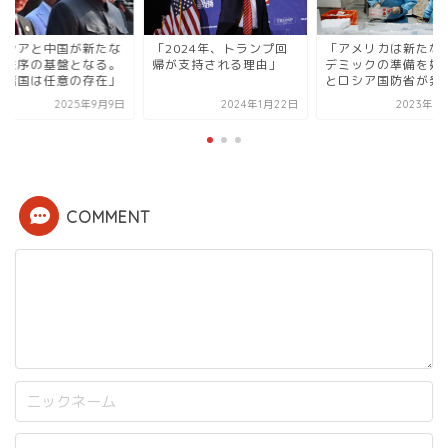
ロシアと中国が新たな
「2024年、トランプ回
「アメリカは新たな
界秩序の基盤となる。
帰が支持される理由」
デミックの準備を始
側諸国は任意の存在」
とロシア国防省が発
2025年9月9日
2024年1月22日
2023年8
COMMENT